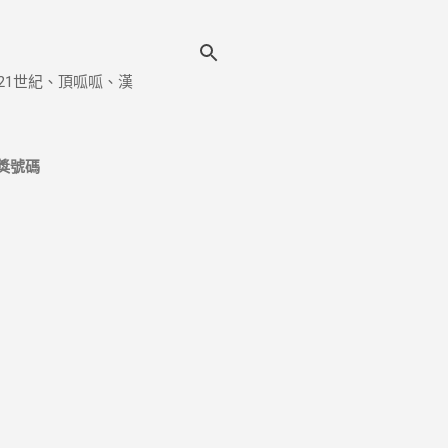
21世紀、頂呱呱、漢
獎號碼