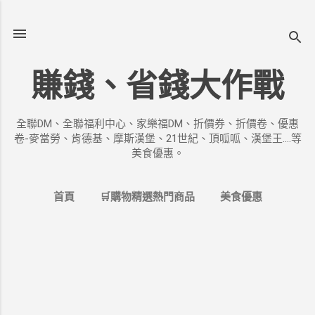
跳到主要內容
賺錢、省錢大作戰
全聯DM、全聯福利中心、家樂福DM、折價券、折價卷、優惠
卷-麥當勞、肯德基、摩斯漢堡、21世紀、頂呱呱、漢堡王....等
美食優惠。
首頁
🛒購物精選熱門商品
美食優惠
商店優惠
精選產品系列
更多…
樂透開獎號碼
發
表
文