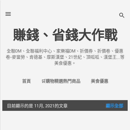
跳到主要內容
賺錢、省錢大作戰
全聯DM、全聯福利中心、家樂福DM、折價券、折價卷、優惠
卷-麥當勞、肯德基、摩斯漢堡、21世紀、頂呱呱、漢堡王....等
美食優惠。
首頁
🛒購物精選熱門商品
美食優惠
商店優惠
精選產品系列
更多…
樂透開獎號碼
目前顯示的是 11月, 2021的文章
顯示全部
發
表
文