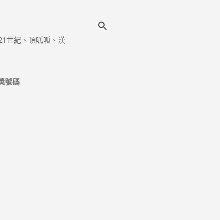
21世紀、頂呱呱、漢
獎號碼