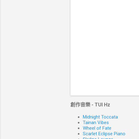
創作音樂 - TUI Hz
Midnight Toccata
Tainan Vibes
Wheel of Fate
Scarlet Eclipse Piano