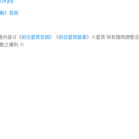
戰》首頁
惠內容🛒《
前往愛買官網
》《
前往愛買臉書
》※愛買 保有隨時調整
動之權利 ※