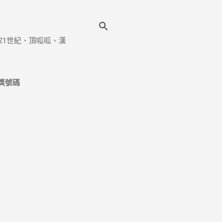
21世紀、頂呱呱、漢
獎號碼