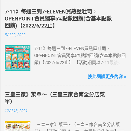
體出國上網卡：購買單項300元(含)以上方案，
送王品集團300元即享券。 (出國開通啟用後回
7-11》每週三到7-ELEVEN買熱壓吐司，
活動網站登錄 【點我登錄】 ) > eSIM出國上網
OPENPOINT會員獨享5%點數回饋(含基本點數
卡：好康升級！購買eSIM「吃到飽」方案；即
回饋)【2022/6/22止】
送同天數「吃到飽」方案。 (例：買1張日本5天
5月 22, 2022
吃到飽，即送1張日本5天吃到飽) 📣 再也不怕忘
記買上網卡啦～快跟你要出國的朋友說～速速
7-11》每週三到7-ELEVEN買熱壓吐司，
來超商買省錢又方便💰 ·活動詳情：好康優惠看
OPENPOINT會員獨享5%點數回饋(含基本點數回
這邊 【點我看好康優惠】 ·eSIM ibon 購買教學
饋)【2022/6/22止】 【活動期間以7-11最後公
【點我觀看教學】 📲 全球上網首選，速度穩
告為主】 週三光合帕尼尼主題日！
定，落地秒連上網 🌏 日、韓、東南亞、中港
111/5/4~6/22 每週三到7-ELEVEN買熱壓吐司
按此閱讀更多內容 »
澳、美國、菲律賓、歐洲、土耳其 熱門地區通
OPENPOINT會員獨享5%點數回饋(含基本點數回
通有 📲 立即取卡免等待超便利 ✈️ 180天彈性開
饋) 【販售門市查詢】
通不怕過期 🧳 一人買兩人用，享受出國網路自
三皇三家》菜單～（三皇三家台南全分店菜
https://emap.pcsc.com.tw/emap.aspx# 小編推
由~~eSIM吃到飽買一送一 eSIM適用機型： ※
單）
薦！ 丹麥鮪魚起司 多層丹麥吐司，熱壓後口感
注意：裝置支援型號可能因各區域販售而有差
12月 13, 2021
酥脆，搭配經典鮪魚起司超滿足 阜杭豆漿-蔥蛋
異，請自行確認裝置是否可使用eSIM ●用撥號
厚燒餅 以熱壓方式復刻燒餅口感，搭配蔥蛋，
按鍵撥打「*#06#」，如出現 EID 的條碼或文
三皇三家》菜單～（三皇三家台南全分店菜
台式傳統口味~好評回購 注意事項 1.本優惠不得
字，表示您的手機支援 eSIM 功能。 ●不支援鎖