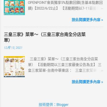
OPENPOINT會員獨享5%點數回饋(含基本點數回
這邊 【點我看好康優惠】 ·eSIM ibon 購買教學
饋)【2022/6/22止】 【活動期間以7-11最後公
【點我觀看教學】 📲 全球上網首選，速度穩
告為主】 週三光合帕尼尼主題日！
定，落地秒連上網 🌏 日、韓、東南亞、中港
111/5/4~6/22 每週三到7-ELEVEN買熱壓吐司
按此閱讀更多內容 »
澳、美國、菲律賓、歐洲、土耳其 熱門地區通
OPENPOINT會員獨享5%點數回饋(含基本點數回
通有 📲 立即取卡免等待超便利 ✈️ 180天彈性開
饋) 【販售門市查詢】
通不怕過期 🧳 一人買兩人用，享受出國網路自
三皇三家》菜單～（三皇三家台南全分店菜
https://emap.pcsc.com.tw/emap.aspx# 小編推
由~~eSIM吃到飽買一送一 eSIM適用機型： ※
單）
薦！ 丹麥鮪魚起司 多層丹麥吐司，熱壓後口感
注意：裝置支援型號可能因各區域販售而有差
12月 13, 2021
酥脆，搭配經典鮪魚起司超滿足 阜杭豆漿-蔥蛋
異，請自行確認裝置是否可使用eSIM ●用撥號
厚燒餅 以熱壓方式復刻燒餅口感，搭配蔥蛋，
按鍵撥打「*#06#」，如出現 EID 的條碼或文
三皇三家》菜單～（三皇三家台南全分店菜
台式傳統口味~好評回購 注意事項 1.本優惠不得
字，表示您的手機支援 eSIM 功能。 ●不支援鎖
單） 【活動期間以三皇三家最後公告為主】 三
與其他優惠並行。商品數量以各門市實際可販
卡機、平板、電信業者客製機、網路分享器、
皇三家菜單-台南中華東店： 三皇三家菜單-台
售數量為準。 2.活動期間OPENPOINT會員需報
中國大陸銷售的 iPhone手機。 【Apple】（執
南文化店： 三皇三家菜單-台南金華店： 三
手機號碼/出示會員條碼，或以已綁定會員之
行 iOS 12.1 或以上版本） 1.iPhone 16 以上系列
皇三家菜單-歸仁店： 三皇三家菜單-永康愛買
按此閱讀更多內容 »
icash2.0二代卡(含聯名卡)或OPEN錢包(含
2.iPhone 15 3.iPhone 14 4.iPhone 13 5.iPhone
店： 三皇三家菜單-台南大潤發店： 三皇三
icashPay)單筆全額支付指定品項，即可享
12 6.iPhone 11 7.iPhone XS Max、iPhone XS、
家菜單-台南億載店： 🛍 更多『振興券、5倍
OPENPOINT點數加贈，加贈點數計算方式依活
iPhone XR 8.iPhone SE 2、iPhone SE 3
券、振興五倍券』相關優惠活動 點這裡看！ 台
動辦法公告說明為準，插卡式icash恕不享本活
【Google】 1.Pixel 7 Pro、Pixel 7 或後續機型
技術提供：Blogger
灣優惠券大全》省錢大作戰》首頁 3皇3家 , 台
動優惠。 3.本活動不適用隨取卡、咖啡卡、商
2.Pixel 6a、Pixel 6 Pro、Pixel 6 3.Pixel 5 4.Pixel