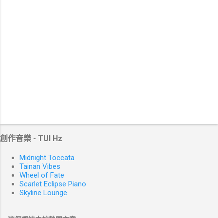
創作音樂 - TUI Hz
Midnight Toccata
Tainan Vibes
Wheel of Fate
Scarlet Eclipse Piano
Skyline Lounge