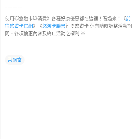
=======
使用💥悠遊卡💥消費》各種好康優惠都在這裡！看過來！《
前
往悠遊卡官網
》《
悠遊卡臉書
》※悠遊卡 保有隨時調整活動期
間、各項優惠內容及終止活動之權利 ※
萊爾富
留
言