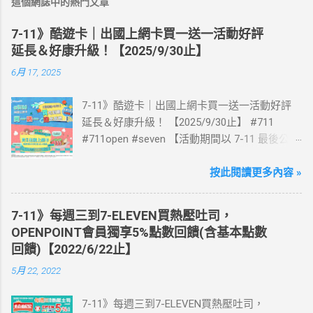
這個網誌中的熱門文章
7-11》酷遊卡｜出國上網卡買一送一活動好評
延長＆好康升級！【2025/9/30止】
6月 17, 2025
7-11》酷遊卡｜出國上網卡買一送一活動好評
延長＆好康升級！ 【2025/9/30止】 #711
#711open #seven 【活動期間以 7-11 最後公告
為主】 好評延長!!!! 活動期間到7-ELEVEN買出
國上網卡 方便、快速、享買一送一優惠！ > 實
按此閱讀更多內容 »
體出國上網卡：購買單項300元(含)以上方案，
送王品集團300元即享券。 (出國開通啟用後回
7-11》每週三到7-ELEVEN買熱壓吐司，
活動網站登錄 【點我登錄】 ) > eSIM出國上網
OPENPOINT會員獨享5%點數回饋(含基本點數
卡：好康升級！購買eSIM「吃到飽」方案；即
回饋)【2022/6/22止】
送同天數「吃到飽」方案。 (例：買1張日本5天
5月 22, 2022
吃到飽，即送1張日本5天吃到飽) 📣 再也不怕忘
記買上網卡啦～快跟你要出國的朋友說～速速
7-11》每週三到7-ELEVEN買熱壓吐司，
來超商買省錢又方便💰 ·活動詳情：好康優惠看