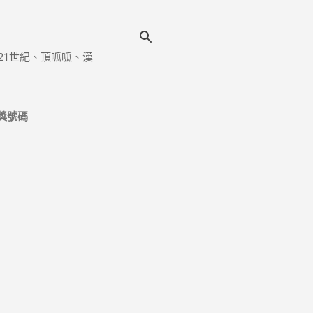
21世紀、頂呱呱、漢
獎號碼