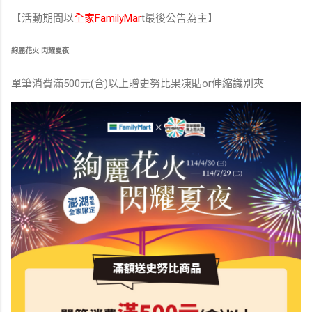
【活動期間以
全家FamilyMar
t最後公告為主】
絢麗花火 閃耀夏夜
單筆消費滿500元(含)以上贈史努比果凍貼or伸縮識別夾