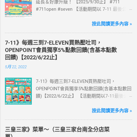
延長＆好康升級！ 【2025/9/30止】 #711
#711open #seven 【活動期間以 7-11 最後公告
為主】 好評延長!!!! 活動期間到7-ELEVEN買出
國上網卡 方便、快速、享買一送一優惠！ > 實
按此閱讀更多內容 »
體出國上網卡：購買單項300元(含)以上方案，
送王品集團300元即享券。 (出國開通啟用後回
7-11》每週三到7-ELEVEN買熱壓吐司，
活動網站登錄 【點我登錄】 ) > eSIM出國上網
OPENPOINT會員獨享5%點數回饋(含基本點數
卡：好康升級！購買eSIM「吃到飽」方案；即
回饋)【2022/6/22止】
送同天數「吃到飽」方案。 (例：買1張日本5天
5月 22, 2022
吃到飽，即送1張日本5天吃到飽) 📣 再也不怕忘
記買上網卡啦～快跟你要出國的朋友說～速速
7-11》每週三到7-ELEVEN買熱壓吐司，
來超商買省錢又方便💰 ·活動詳情：好康優惠看
OPENPOINT會員獨享5%點數回饋(含基本點數回
這邊 【點我看好康優惠】 ·eSIM ibon 購買教學
饋)【2022/6/22止】 【活動期間以7-11最後公
【點我觀看教學】 📲 全球上網首選，速度穩
告為主】 週三光合帕尼尼主題日！
定，落地秒連上網 🌏 日、韓、東南亞、中港
111/5/4~6/22 每週三到7-ELEVEN買熱壓吐司
按此閱讀更多內容 »
澳、美國、菲律賓、歐洲、土耳其 熱門地區通
OPENPOINT會員獨享5%點數回饋(含基本點數回
通有 📲 立即取卡免等待超便利 ✈️ 180天彈性開
饋) 【販售門市查詢】
通不怕過期 🧳 一人買兩人用，享受出國網路自
三皇三家》菜單～（三皇三家台南全分店菜
https://emap.pcsc.com.tw/emap.aspx# 小編推
由~~eSIM吃到飽買一送一 eSIM適用機型： ※
單）