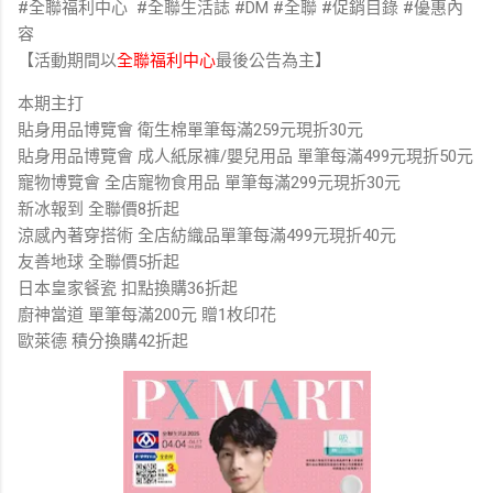
#全聯福利中心 #全聯生活誌 #DM #全聯 #促銷目錄 #優惠內
容
【活動期間以
全聯福利中心
最後公告為主】
本期主打
貼身用品博覽會 衛生棉單筆每滿259元現折30元
貼身用品博覽會 成人紙尿褲/嬰兒用品 單筆每滿499元現折50元
寵物博覽會 全店寵物食用品 單筆每滿299元現折30元
新冰報到 全聯價8折起
涼感內著穿搭術 全店紡織品單筆每滿499元現折40元
友善地球 全聯價5折起
日本皇家餐瓷 扣點換購36折起
廚神當道 單筆每滿200元 贈1枚印花
歐萊德 積分換購42折起