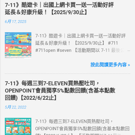
7-11》酷遊卡｜出國上網卡買一送一活動好評
延長＆好康升級！【2025/9/30止】
6月 17, 2025
7-11》酷遊卡｜出國上網卡買一送一活動好評
延長＆好康升級！ 【2025/9/30止】 #711
#711open #seven 【活動期間以 7-11 最後公告
為主】 好評延長!!!! 活動期間到7-ELEVEN買出
國上網卡 方便、快速、享買一送一優惠！ > 實
按此閱讀更多內容 »
體出國上網卡：購買單項300元(含)以上方案，
送王品集團300元即享券。 (出國開通啟用後回
7-11》每週三到7-ELEVEN買熱壓吐司，
活動網站登錄 【點我登錄】 ) > eSIM出國上網
OPENPOINT會員獨享5%點數回饋(含基本點數
卡：好康升級！購買eSIM「吃到飽」方案；即
回饋)【2022/6/22止】
送同天數「吃到飽」方案。 (例：買1張日本5天
5月 22, 2022
吃到飽，即送1張日本5天吃到飽) 📣 再也不怕忘
記買上網卡啦～快跟你要出國的朋友說～速速
7-11》每週三到7-ELEVEN買熱壓吐司，
來超商買省錢又方便💰 ·活動詳情：好康優惠看
OPENPOINT會員獨享5%點數回饋(含基本點數回
這邊 【點我看好康優惠】 ·eSIM ibon 購買教學