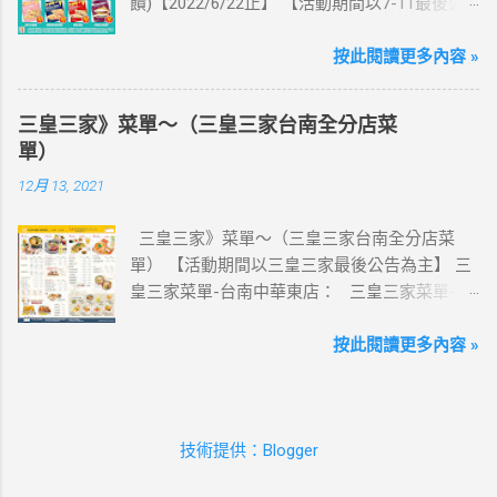
饋)【2022/6/22止】 【活動期間以7-11最後公
【點我觀看教學】 📲 全球上網首選，速度穩
告為主】 週三光合帕尼尼主題日！
定，落地秒連上網 🌏 日、韓、東南亞、中港
111/5/4~6/22 每週三到7-ELEVEN買熱壓吐司
按此閱讀更多內容 »
澳、美國、菲律賓、歐洲、土耳其 熱門地區通
OPENPOINT會員獨享5%點數回饋(含基本點數回
通有 📲 立即取卡免等待超便利 ✈️ 180天彈性開
饋) 【販售門市查詢】
通不怕過期 🧳 一人買兩人用，享受出國網路自
三皇三家》菜單～（三皇三家台南全分店菜
https://emap.pcsc.com.tw/emap.aspx# 小編推
由~~eSIM吃到飽買一送一 eSIM適用機型： ※
單）
薦！ 丹麥鮪魚起司 多層丹麥吐司，熱壓後口感
注意：裝置支援型號可能因各區域販售而有差
12月 13, 2021
酥脆，搭配經典鮪魚起司超滿足 阜杭豆漿-蔥蛋
異，請自行確認裝置是否可使用eSIM ●用撥號
厚燒餅 以熱壓方式復刻燒餅口感，搭配蔥蛋，
按鍵撥打「*#06#」，如出現 EID 的條碼或文
三皇三家》菜單～（三皇三家台南全分店菜
台式傳統口味~好評回購 注意事項 1.本優惠不得
字，表示您的手機支援 eSIM 功能。 ●不支援鎖
單） 【活動期間以三皇三家最後公告為主】 三
與其他優惠並行。商品數量以各門市實際可販
卡機、平板、電信業者客製機、網路分享器、
皇三家菜單-台南中華東店： 三皇三家菜單-台
售數量為準。 2.活動期間OPENPOINT會員需報
中國大陸銷售的 iPhone手機。 【Apple】（執
南文化店： 三皇三家菜單-台南金華店： 三
手機號碼/出示會員條碼，或以已綁定會員之
行 iOS 12.1 或以上版本） 1.iPhone 16 以上系列
皇三家菜單-歸仁店： 三皇三家菜單-永康愛買
按此閱讀更多內容 »
icash2.0二代卡(含聯名卡)或OPEN錢包(含
2.iPhone 15 3.iPhone 14 4.iPhone 13 5.iPhone
店： 三皇三家菜單-台南大潤發店： 三皇三
icashPay)單筆全額支付指定品項，即可享
12 6.iPhone 11 7.iPhone XS Max、iPhone XS、
家菜單-台南億載店： 🛍 更多『振興券、5倍
OPENPOINT點數加贈，加贈點數計算方式依活
iPhone XR 8.iPhone SE 2、iPhone SE 3
券、振興五倍券』相關優惠活動 點這裡看！ 台
動辦法公告說明為準，插卡式icash恕不享本活
【Google】 1.Pixel 7 Pro、Pixel 7 或後續機型
技術提供：Blogger
灣優惠券大全》省錢大作戰》首頁 3皇3家 , 台
動優惠。 3.本活動不適用隨取卡、咖啡卡、商
2.Pixel 6a、Pixel 6 Pro、Pixel 6 3.Pixel 5 4.Pixel
灣優惠券大全 , 三皇三家 , 三皇三家菜單 , 三
品卡、提貨卡、雲端開心卡、商品兌換券、折
4a(5G)、Pixel 4a、Pixel 4 XL、Pixel 4 5.Pixel 3a