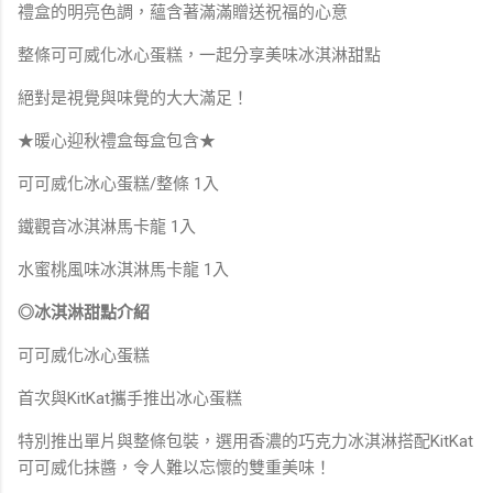
禮盒的明亮色調，蘊含著滿滿贈送祝福的心意
整條可可威化冰心蛋糕，一起分享美味冰淇淋甜點
絕對是視覺與味覺的大大滿足！
★暖心迎秋禮盒每盒包含★
可可威化冰心蛋糕/整條 1入
鐵觀音冰淇淋馬卡龍 1入
水蜜桃風味冰淇淋馬卡龍 1入
◎冰淇淋甜點介紹
可可威化冰心蛋糕
首次與KitKat攜手推出冰心蛋糕
特別推出單片與整條包裝，選用香濃的巧克力冰淇淋搭配KitKat
可可威化抹醬，令人難以忘懷的雙重美味！