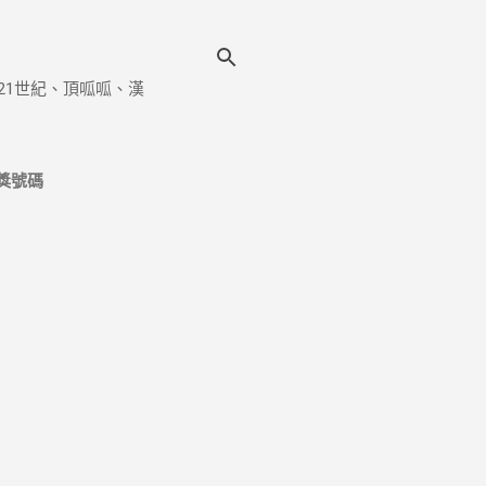
21世紀、頂呱呱、漢
獎號碼