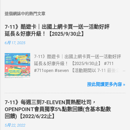
這個網誌中的熱門文章
7-11》酷遊卡｜出國上網卡買一送一活動好評
延長＆好康升級！【2025/9/30止】
6月 17, 2025
7-11》酷遊卡｜出國上網卡買一送一活動好評
延長＆好康升級！ 【2025/9/30止】 #711
#711open #seven 【活動期間以 7-11 最後公告
為主】 好評延長!!!! 活動期間到7-ELEVEN買出
國上網卡 方便、快速、享買一送一優惠！ > 實
按此閱讀更多內容 »
體出國上網卡：購買單項300元(含)以上方案，
送王品集團300元即享券。 (出國開通啟用後回
7-11》每週三到7-ELEVEN買熱壓吐司，
活動網站登錄 【點我登錄】 ) > eSIM出國上網
OPENPOINT會員獨享5%點數回饋(含基本點數
卡：好康升級！購買eSIM「吃到飽」方案；即
回饋)【2022/6/22止】
送同天數「吃到飽」方案。 (例：買1張日本5天
5月 22, 2022
吃到飽，即送1張日本5天吃到飽) 📣 再也不怕忘