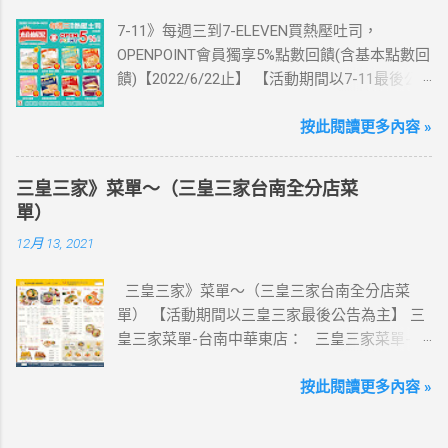
記買上網卡啦～快跟你要出國的朋友說～速速
7-11》每週三到7-ELEVEN買熱壓吐司，
來超商買省錢又方便💰 ·活動詳情：好康優惠看
OPENPOINT會員獨享5%點數回饋(含基本點數回
這邊 【點我看好康優惠】 ·eSIM ibon 購買教學
饋)【2022/6/22止】 【活動期間以7-11最後公
【點我觀看教學】 📲 全球上網首選，速度穩
告為主】 週三光合帕尼尼主題日！
定，落地秒連上網 🌏 日、韓、東南亞、中港
111/5/4~6/22 每週三到7-ELEVEN買熱壓吐司
按此閱讀更多內容 »
澳、美國、菲律賓、歐洲、土耳其 熱門地區通
OPENPOINT會員獨享5%點數回饋(含基本點數回
通有 📲 立即取卡免等待超便利 ✈️ 180天彈性開
饋) 【販售門市查詢】
通不怕過期 🧳 一人買兩人用，享受出國網路自
三皇三家》菜單～（三皇三家台南全分店菜
https://emap.pcsc.com.tw/emap.aspx# 小編推
由~~eSIM吃到飽買一送一 eSIM適用機型： ※
單）
薦！ 丹麥鮪魚起司 多層丹麥吐司，熱壓後口感
注意：裝置支援型號可能因各區域販售而有差
12月 13, 2021
酥脆，搭配經典鮪魚起司超滿足 阜杭豆漿-蔥蛋
異，請自行確認裝置是否可使用eSIM ●用撥號
厚燒餅 以熱壓方式復刻燒餅口感，搭配蔥蛋，
按鍵撥打「*#06#」，如出現 EID 的條碼或文
三皇三家》菜單～（三皇三家台南全分店菜
台式傳統口味~好評回購 注意事項 1.本優惠不得
字，表示您的手機支援 eSIM 功能。 ●不支援鎖
單） 【活動期間以三皇三家最後公告為主】 三
與其他優惠並行。商品數量以各門市實際可販
卡機、平板、電信業者客製機、網路分享器、
皇三家菜單-台南中華東店： 三皇三家菜單-台
售數量為準。 2.活動期間OPENPOINT會員需報
中國大陸銷售的 iPhone手機。 【Apple】（執
南文化店： 三皇三家菜單-台南金華店： 三
手機號碼/出示會員條碼，或以已綁定會員之
行 iOS 12.1 或以上版本） 1.iPhone 16 以上系列
皇三家菜單-歸仁店： 三皇三家菜單-永康愛買
按此閱讀更多內容 »
icash2.0二代卡(含聯名卡)或OPEN錢包(含
2.iPhone 15 3.iPhone 14 4.iPhone 13 5.iPhone
店： 三皇三家菜單-台南大潤發店： 三皇三
icashPay)單筆全額支付指定品項，即可享
12 6.iPhone 11 7.iPhone XS Max、iPhone XS、
家菜單-台南億載店： 🛍 更多『振興券、5倍
OPENPOINT點數加贈，加贈點數計算方式依活
iPhone XR 8.iPhone SE 2、iPhone SE 3