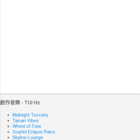
創作音樂 - TUI Hz
Midnight Toccata
Tainan Vibes
Wheel of Fate
Scarlet Eclipse Piano
Skyline Lounge