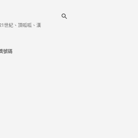
21世紀、頂呱呱、漢
獎號碼