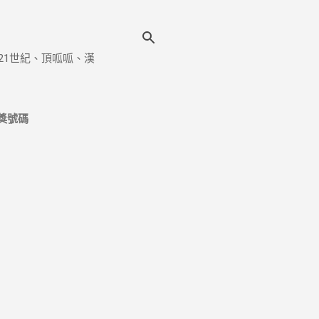
21世紀、頂呱呱、漢
獎號碼