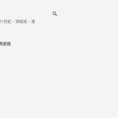
21世紀、頂呱呱、漢
獎號碼