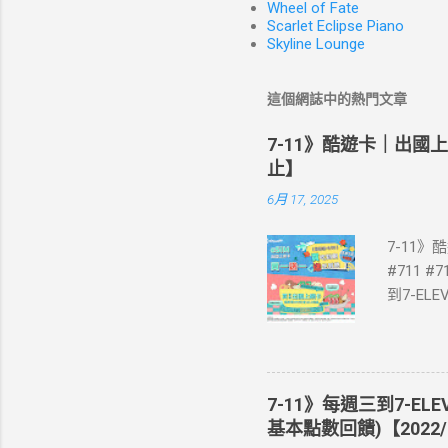
Wheel of Fate
Scarlet Eclipse Piano
Skyline Lounge
這個網誌中的熱門文章
7-11》酷遊卡｜出國
止】
6月 17, 2025
7-11
#711 #
到7-E
買單項3
站登錄 
即送同天
📣 再
7-11》每週三到7-EL
·活動詳情
基本點數回饋)【2022/
教學】 