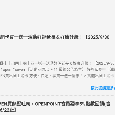
上網卡買一送一活動好評延長＆好康升級！【2025/9/30
》酷遊卡｜出國上網卡買一送一活動好評延長＆好康升級！ 【2025/9/3
711open #seven 【活動期間以 7-11 最後公告為主】 好評延長!!!! 
LEVEN買出國上網卡 方便、快速、享買一送一優惠！ > 實體出國上網
00元(含)以上方案，送王品集團300元即享券。 (出國開通啟用後回活
【點我登錄】 ) > eSIM出國上網卡：好康升級！購買eSIM「吃到飽」
按此閱讀更多內
數「吃到飽」方案。 (例：買1張日本5天吃到飽，即送1張日本5天吃
也不怕忘記買上網卡啦～快跟你要出國的朋友說～速速來超商買省錢又方
EVEN買熱壓吐司，OPENPOINT會員獨享5%點數回饋(含
：好康優惠看這邊 【點我看好康優惠】 ·eSIM ibon 購買教學 【點
6/22止】
📲 全球上網首選，速度穩定，落地秒連上網 🌏 日、韓、東南亞、中