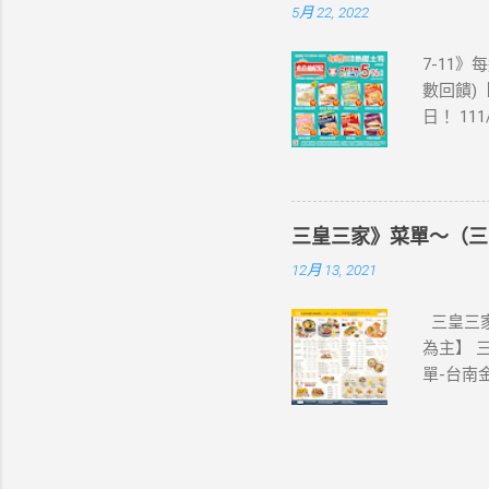
5月 22, 2022
美國、菲
彈性開通
7-11》
eSIM
數回饋)【
裝置是否
日！ 11
示您的手
饋(含基本點
器、中國大
編推薦！
1.iPhone
足 阜杭
7.iPhon
評回購 
1.Pixel 
三皇三家》菜單～（三
為準。 
4a(5G)、
12月 13, 2021
之icas
Z Fli
享OPE
活動注意事
三皇三家
icas
為主】 
開心卡、
單-台南
交易(不含
家菜單-
ELEV
振興五倍
一經使用
家 , 台
加贈點)
南菜單
紀錄為準