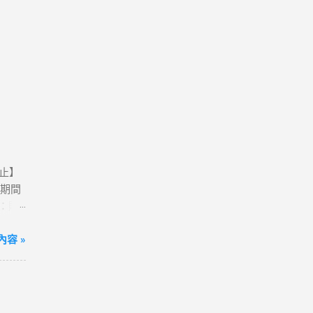
0止】
活動期間
卡：購
動網
方案；
容 »
到飽)
便💰
我觀看
港澳、