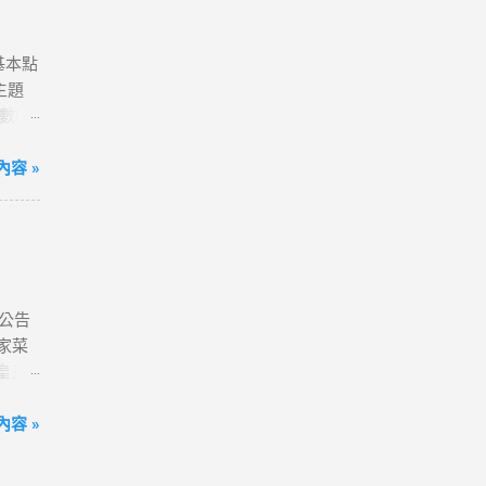
80天
送一
含基本點
確認
主題
字，表
點數回
分享
# 小
超滿
容 »
ne 11
~好
ogle】
售數量
xel
定會員
laxy
項，即可
同接受本
式
公告
、雲端
家菜
商門市
皇三
-
券、
機會
3皇3
容 »
及活動
三家台
商系統
活動注