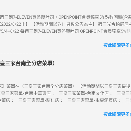
律賓、歐洲、土耳其 熱門地區通通有 📲 立即取卡免等待超便利 ✈️ 1
不怕過期 🧳 一人買兩人用，享受出國網路自由~~eSIM吃到飽買一
每週三到7-ELEVEN買熱壓吐司，OPENPOINT會員獨享5%點數回饋(
適用機型： ※注意：裝置支援型號可能因各區域販售而有差異，請自行
2022/6/22止】 【活動期間以7-11最後公告為主】 週三光合帕尼尼
可使用eSIM ●用撥號按鍵撥打「*#06#」，如出現 EID 的條碼或文
1/5/4~6/22 每週三到7-ELEVEN買熱壓吐司 OPENPOINT會員獨享5%
機支援 eSIM 功能。 ●不支援鎖卡機、平板、電信業者客製機、網路
數回饋) 【販售門市查詢】 https://emap.pcsc.com.tw/emap.aspx
陸銷售的 iPhone手機。 【Apple】（執行 iOS 12.1 或以上版本）
 丹麥鮪魚起司 多層丹麥吐司，熱壓後口感酥脆，搭配經典鮪魚起司
按此閱讀更多內
 16 以上系列 2.iPhone 15 3.iPhone 14 4.iPhone 13 5.iPhone 12 6.iPho
豆漿-蔥蛋厚燒餅 以熱壓方式復刻燒餅口感，搭配蔥蛋，台式傳統口味
e XS Max、iPhone XS、iPhone XR 8.iPhone SE 2、iPhone SE 3 【Go
注意事項 1.本優惠不得與其他優惠並行。商品數量以各門市實際可販
7 Pro、Pixel 7 或後續機型 2.Pixel 6a、Pixel 6 Pro、Pixel 6 3.Pixel 5 4.Pi
皇三家台南全分店菜單）
2.活動期間OPENPOINT會員需報手機號碼/出示會員條碼，或以已綁
Pixel 4a、Pixel 4 XL、Pixel 4 5.Pixel 3a 【Samsung】限台灣販售 1.Ga
h2.0二代卡(含聯名卡)或OPEN錢包(含icashPay)單筆全額支付指定品
p (SM-F700F) ※詳細活動辦法依富爾特公告為準。 凡參與本活動即視
NPOINT點數加贈，加贈點數計算方式依活動辦法公告說明為準，插卡
項及...
》菜單～（三皇三家台南全分店菜單） 【活動期間以三皇三家最後
h恕不享本活動優惠。 3.本活動不適用隨取卡、咖啡卡、商品卡、提貨卡
三皇三家菜單-台南中華東店： 三皇三家菜單-台南文化店： 三皇三
商品兌換券、折價券、i禮贈、退空瓶、自帶杯折扣，且僅限統一超
金華店： 三皇三家菜單-歸仁店： 三皇三家菜單-永康愛買店： 三
X-STORE及特殊店、智FUN機)，i預購/i划算/外送服務/行動隨時取/7
台南大潤發店： 三皇三家菜單-台南億載店： 🛍 更多『振興券、5倍
EN線上購物中心均不列入活動範圍。 4.交易後如消費者執行退貨，贈點
券』相關優惠活動 點這裡看！ 台灣優惠券大全》省錢大作戰》首頁 
按此閱讀更多內
無法恢復，且系統即自動將該筆交易贈送之點數回收(含消費基本點
灣優惠券大全 , 三皇三家 , 三皇三家菜單 , 三皇三家內用菜單 , 三皇
，若點數不足者將扣除相對應金額。 5.會員贈點及消費記錄由統一超
。詳細活動辦法依本公司公告為準。凡參與本活動，即視同接受本