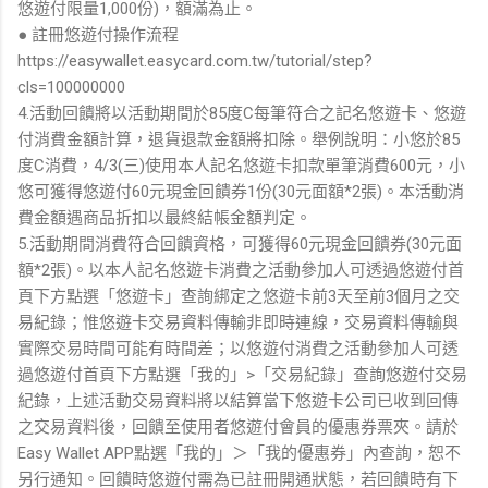
悠遊付限量1,000份)，額滿為止。
● 註冊悠遊付操作流程
https://easywallet.easycard.com.tw/tutorial/step?
cls=100000000
4.活動回饋將以活動期間於85度C每筆符合之記名悠遊卡、悠遊
付消費金額計算，退貨退款金額將扣除。舉例說明：小悠於85
度C消費，4/3(三)使用本人記名悠遊卡扣款單筆消費600元，小
悠可獲得悠遊付60元現金回饋券1份(30元面額*2張)。本活動消
費金額遇商品折扣以最終結帳金額判定。
5.活動期間消費符合回饋資格，可獲得60元現金回饋券(30元面
額*2張)。以本人記名悠遊卡消費之活動參加人可透過悠遊付首
頁下方點選「悠遊卡」查詢綁定之悠遊卡前3天至前3個月之交
易紀錄；惟悠遊卡交易資料傳輸非即時連線，交易資料傳輸與
實際交易時間可能有時間差；以悠遊付消費之活動參加人可透
過悠遊付首頁下方點選「我的」>「交易紀錄」查詢悠遊付交易
紀錄，上述活動交易資料將以結算當下悠遊卡公司已收到回傳
之交易資料後，回饋至使用者悠遊付會員的優惠券票夾。請於
Easy Wallet APP點選「我的」＞「我的優惠券」內查詢，恕不
另行通知。回饋時悠遊付需為已註冊開通狀態，若回饋時有下