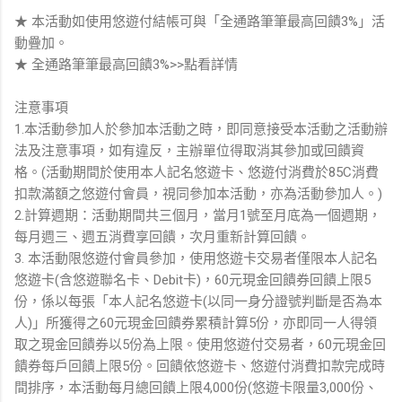
★ 本活動如使用悠遊付結帳可與「全通路筆筆最高回饋3%」活
動疊加。
★ 全通路筆筆最高回饋3%>>點看詳情
注意事項
1.本活動參加人於參加本活動之時，即同意接受本活動之活動辦
法及注意事項，如有違反，主辦單位得取消其參加或回饋資
格。(活動期間於使用本人記名悠遊卡、悠遊付消費於85C消費
扣款滿額之悠遊付會員，視同參加本活動，亦為活動參加人。)
2.計算週期：活動期間共三個月，當月1號至月底為一個週期，
每月週三、週五消費享回饋，次月重新計算回饋。
3. 本活動限悠遊付會員參加，使用悠遊卡交易者僅限本人記名
悠遊卡(含悠遊聯名卡、Debit卡)，60元現金回饋券回饋上限5
份，係以每張「本人記名悠遊卡(以同一身分證號判斷是否為本
人)」所獲得之60元現金回饋券累積計算5份，亦即同一人得領
取之現金回饋券以5份為上限。使用悠遊付交易者，60元現金回
饋券每戶回饋上限5份。回饋依悠遊卡、悠遊付消費扣款完成時
間排序，本活動每月總回饋上限4,000份(悠遊卡限量3,000份、