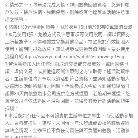
列情形之一，將無法完成入帳，視同放棄回饋資格：悠遊付帳
戶失效、帳戶註銷、強制停用、刪除或其他違反本活動注意事
項之情事。
6.悠遊付30元現金回饋券，限於次月15日前於85度C單筆消費滿
100元使用1張，兌換方式及注意事項等使用說明，請以實際券
上所載為準，不得轉讓或兌換其他商品，提醒您於有效期限內
使用，逾期則視為放棄，無法補發或更換等值回饋。票券使用
流程介紹https://www.youtube.com/watch?v=tmrweqc1Fcg
7.若活動參加人因任何理由取消交易或交易無效，或因帳務爭
議、虛偽交易，或其他違反誠信原則之方法取得上述活動資格
者，主辦單位將逕予以取消活動符合資格，並通知活動參加人
返還因本活動所獲得之回饋。活動參加人需於收到通知後隔日
起算30天內依悠遊卡公司提供之方式返還，若逾期未返還，悠
遊卡公司將依法追回本活動回饋，並得於其後行銷活動回饋中
抵銷。
8.本活動如有任何因不可歸責於主辦單位之事由，而使活動參加
人之資料有遺失、錯誤、未回傳、無法辨識或毀損所導致資料
無效之情況，主辦單位不負任何責任與不負通知義務，活動參
加人不得異議。