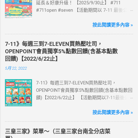
延長＆好康升級！ 【2025/9/30止】 #711
#711open #seven 【活動期間以 7-11 最後公告
為主】 好評延長!!!! 活動期間到7-ELEVEN買出
國上網卡 方便、快速、享買一送一優惠！ > 實
按此閱讀更多內容 »
體出國上網卡：購買單項300元(含)以上方案，
送王品集團300元即享券。 (出國開通啟用後回
7-11》每週三到7-ELEVEN買熱壓吐司，
活動網站登錄 【點我登錄】 ) > eSIM出國上網
OPENPOINT會員獨享5%點數回饋(含基本點數
卡：好康升級！購買eSIM「吃到飽」方案；即
回饋)【2022/6/22止】
送同天數「吃到飽」方案。 (例：買1張日本5天
5月 22, 2022
吃到飽，即送1張日本5天吃到飽) 📣 再也不怕忘
記買上網卡啦～快跟你要出國的朋友說～速速
7-11》每週三到7-ELEVEN買熱壓吐司，
來超商買省錢又方便💰 ·活動詳情：好康優惠看
OPENPOINT會員獨享5%點數回饋(含基本點數回
這邊 【點我看好康優惠】 ·eSIM ibon 購買教學
饋)【2022/6/22止】 【活動期間以7-11最後公
【點我觀看教學】 📲 全球上網首選，速度穩
告為主】 週三光合帕尼尼主題日！
定，落地秒連上網 🌏 日、韓、東南亞、中港
111/5/4~6/22 每週三到7-ELEVEN買熱壓吐司
按此閱讀更多內容 »
澳、美國、菲律賓、歐洲、土耳其 熱門地區通
OPENPOINT會員獨享5%點數回饋(含基本點數回
通有 📲 立即取卡免等待超便利 ✈️ 180天彈性開
饋) 【販售門市查詢】
通不怕過期 🧳 一人買兩人用，享受出國網路自
三皇三家》菜單～（三皇三家台南全分店菜
https://emap.pcsc.com.tw/emap.aspx# 小編推
由~~eSIM吃到飽買一送一 eSIM適用機型： ※