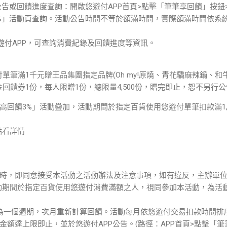
公告或回饋進度查詢：開啟悠遊付APP首頁>點擊「筆筆享回饋」按鈕
%」活動頁查詢。活動公告時間不等於額滿時間，實際額滿時間依系
悠遊付APP，可查詢消費紀錄及回饋進度等資訊。
單筆滿1千元贈王品集團指定品牌(Oh my!原燒、青花驕麻辣鍋、和
金回饋券1份，每人限贈1份，總限量4,500份，贈完即止，恕不另行
回饋3%」活動疊加，活動期間於指定百貨使用悠遊付單筆扣款滿1,0
。
點看詳情
時，即同意接受本活動之活動辦法及注意事項，如有違反，主辦單
動期間於指定百貨使用悠遊付消費滿額之人，視同參加本活動，為活
為一個週期，次月重新計算回饋。活動每月依悠遊付交易扣款時間排
額達上限即止，並於悠遊付APP公告。(路徑：APP首頁>點擊「筆