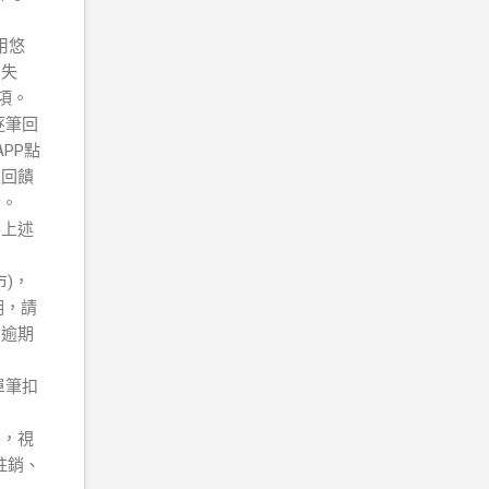
用悠
易失
項。
逐筆回
PP點
上回饋
金。
得上述
)，
明，請
，逾期
單筆扣
帳，視
註銷、