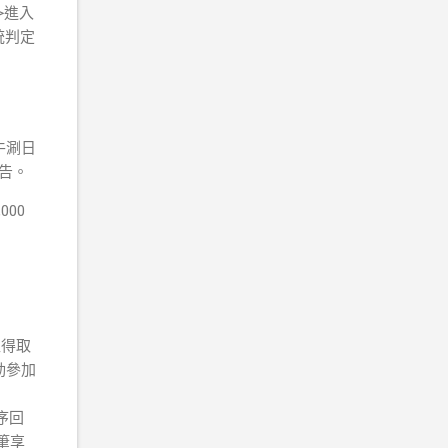
>進入
統判定
牛涮日
公告。
00
位得取
動參加
序回
筆享