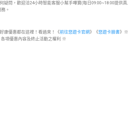
問，歡迎洽24小時智能客服小幫手嗶寶(每日09:00~18:00提供
服務。
各種好康優惠都在這裡！看過來！《
前往悠遊卡官網
》《
悠遊卡臉書
》
、各項優惠內容及終止活動之權利 ※