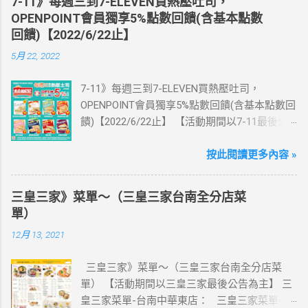
7-11》每週三到7-ELEVEN買熱壓吐司，
活動網站登錄 【點我登錄】 ) > eSIM出國上網
OPENPOINT會員獨享5%點數回饋(含基本點數
卡：好康升級！購買eSIM「吃到飽」方案；即
回饋)【2022/6/22止】
送同天數「吃到飽」方案。 (例：買1張日本5天
5月 22, 2022
吃到飽，即送1張日本5天吃到飽) 📣 再也不怕忘
記買上網卡啦～快跟你要出國的朋友說～速速
7-11》每週三到7-ELEVEN買熱壓吐司，
來超商買省錢又方便💰 ·活動詳情：好康優惠看
OPENPOINT會員獨享5%點數回饋(含基本點數回
這邊 【點我看好康優惠】 ·eSIM ibon 購買教學
饋)【2022/6/22止】 【活動期間以7-11最後公
【點我觀看教學】 📲 全球上網首選，速度穩
告為主】 週三光合帕尼尼主題日！
定，落地秒連上網 🌏 日、韓、東南亞、中港
111/5/4~6/22 每週三到7-ELEVEN買熱壓吐司
按此閱讀更多內容 »
澳、美國、菲律賓、歐洲、土耳其 熱門地區通
OPENPOINT會員獨享5%點數回饋(含基本點數回
通有 📲 立即取卡免等待超便利 ✈️ 180天彈性開
饋) 【販售門市查詢】
通不怕過期 🧳 一人買兩人用，享受出國網路自
三皇三家》菜單～（三皇三家台南全分店菜
https://emap.pcsc.com.tw/emap.aspx# 小編推
由~~eSIM吃到飽買一送一 eSIM適用機型： ※
單）
薦！ 丹麥鮪魚起司 多層丹麥吐司，熱壓後口感
注意：裝置支援型號可能因各區域販售而有差
12月 13, 2021
酥脆，搭配經典鮪魚起司超滿足 阜杭豆漿-蔥蛋
異，請自行確認裝置是否可使用eSIM ●用撥號
厚燒餅 以熱壓方式復刻燒餅口感，搭配蔥蛋，
按鍵撥打「*#06#」，如出現 EID 的條碼或文
三皇三家》菜單～（三皇三家台南全分店菜
台式傳統口味~好評回購 注意事項 1.本優惠不得
字，表示您的手機支援 eSIM 功能。 ●不支援鎖
單） 【活動期間以三皇三家最後公告為主】 三
與其他優惠並行。商品數量以各門市實際可販
卡機、平板、電信業者客製機、網路分享器、
皇三家菜單-台南中華東店： 三皇三家菜單-台
售數量為準。 2.活動期間OPENPOINT會員需報
中國大陸銷售的 iPhone手機。 【Apple】（執