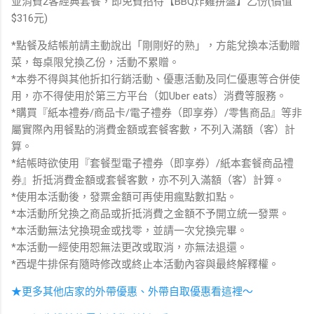
並消費2客經典套餐，即免費招待【BBQ炸雞拼盤】乙份(價值
$316元)
*點餐及結帳前請主動說出「剛剛好的熟」，方能兌換本活動贈
菜，每桌限兌換乙份，活動不累贈。
*本劵不得與其他折扣行銷活動、優惠活動及同仁優惠等合併使
用，亦不得使用於第三方平台（如Uber eats）消費等服務。
*購買『紙本禮券/商品卡/電子禮券（即享券）/零售商品』等非
屬實際內用餐點的消費金額或套餐客數，不列入滿額（客）計
算。
*結帳時欲使用『套餐型電子禮券（即享券）/紙本套餐商品禮
券』折抵消費金額或套餐客數，亦不列入滿額（客）計算。
*使用本活動後，發票金額可再使用瘋點數扣點。
*本活動所兌換之商品或折抵消費之金額不予開立統一發票。
*本活動無法兌換現金或找零，並請一次兌換完畢。
*本活動一經使用恕無法更改或取消，亦無法退還。
*西堤牛排保有隨時修改或終止本活動內容與最終解釋權。
★更多其他店家的外帶優惠、外帶自取優惠看這裡～