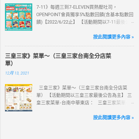
記買上網卡啦～快跟你要出國的朋友說～速速
7-11》每週三到7-ELEVEN買熱壓吐司，
來超商買省錢又方便💰 ·活動詳情：好康優惠看
OPENPOINT會員獨享5%點數回饋(含基本點數回
這邊 【點我看好康優惠】 ·eSIM ibon 購買教學
饋)【2022/6/22止】 【活動期間以7-11最後公
【點我觀看教學】 📲 全球上網首選，速度穩
告為主】 週三光合帕尼尼主題日！
定，落地秒連上網 🌏 日、韓、東南亞、中港
111/5/4~6/22 每週三到7-ELEVEN買熱壓吐司
按此閱讀更多內容 »
澳、美國、菲律賓、歐洲、土耳其 熱門地區通
OPENPOINT會員獨享5%點數回饋(含基本點數回
通有 📲 立即取卡免等待超便利 ✈️ 180天彈性開
饋) 【販售門市查詢】
通不怕過期 🧳 一人買兩人用，享受出國網路自
三皇三家》菜單～（三皇三家台南全分店菜
https://emap.pcsc.com.tw/emap.aspx# 小編推
由~~eSIM吃到飽買一送一 eSIM適用機型： ※
單）
薦！ 丹麥鮪魚起司 多層丹麥吐司，熱壓後口感
注意：裝置支援型號可能因各區域販售而有差
12月 13, 2021
酥脆，搭配經典鮪魚起司超滿足 阜杭豆漿-蔥蛋
異，請自行確認裝置是否可使用eSIM ●用撥號
厚燒餅 以熱壓方式復刻燒餅口感，搭配蔥蛋，
按鍵撥打「*#06#」，如出現 EID 的條碼或文
三皇三家》菜單～（三皇三家台南全分店菜
台式傳統口味~好評回購 注意事項 1.本優惠不得
字，表示您的手機支援 eSIM 功能。 ●不支援鎖
單） 【活動期間以三皇三家最後公告為主】 三
與其他優惠並行。商品數量以各門市實際可販
卡機、平板、電信業者客製機、網路分享器、
皇三家菜單-台南中華東店： 三皇三家菜單-台
售數量為準。 2.活動期間OPENPOINT會員需報
中國大陸銷售的 iPhone手機。 【Apple】（執
南文化店： 三皇三家菜單-台南金華店： 三
手機號碼/出示會員條碼，或以已綁定會員之
行 iOS 12.1 或以上版本） 1.iPhone 16 以上系列
皇三家菜單-歸仁店： 三皇三家菜單-永康愛買
按此閱讀更多內容 »
icash2.0二代卡(含聯名卡)或OPEN錢包(含
2.iPhone 15 3.iPhone 14 4.iPhone 13 5.iPhone
店： 三皇三家菜單-台南大潤發店： 三皇三
icashPay)單筆全額支付指定品項，即可享
12 6.iPhone 11 7.iPhone XS Max、iPhone XS、
家菜單-台南億載店： 🛍 更多『振興券、5倍
OPENPOINT點數加贈，加贈點數計算方式依活
iPhone XR 8.iPhone SE 2、iPhone SE 3