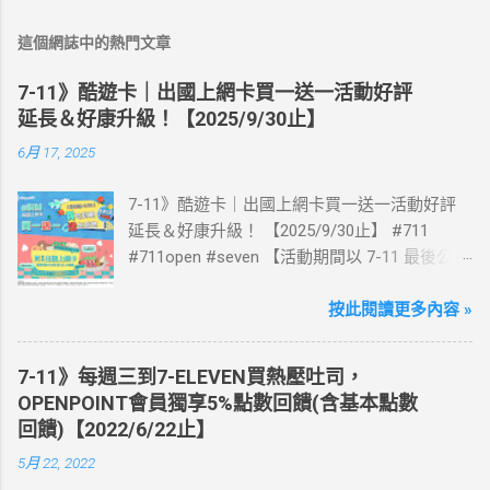
這個網誌中的熱門文章
7-11》酷遊卡｜出國上網卡買一送一活動好評
延長＆好康升級！【2025/9/30止】
6月 17, 2025
7-11》酷遊卡｜出國上網卡買一送一活動好評
延長＆好康升級！ 【2025/9/30止】 #711
#711open #seven 【活動期間以 7-11 最後公告
為主】 好評延長!!!! 活動期間到7-ELEVEN買出
國上網卡 方便、快速、享買一送一優惠！ > 實
按此閱讀更多內容 »
體出國上網卡：購買單項300元(含)以上方案，
送王品集團300元即享券。 (出國開通啟用後回
7-11》每週三到7-ELEVEN買熱壓吐司，
活動網站登錄 【點我登錄】 ) > eSIM出國上網
OPENPOINT會員獨享5%點數回饋(含基本點數
卡：好康升級！購買eSIM「吃到飽」方案；即
回饋)【2022/6/22止】
送同天數「吃到飽」方案。 (例：買1張日本5天
5月 22, 2022
吃到飽，即送1張日本5天吃到飽) 📣 再也不怕忘