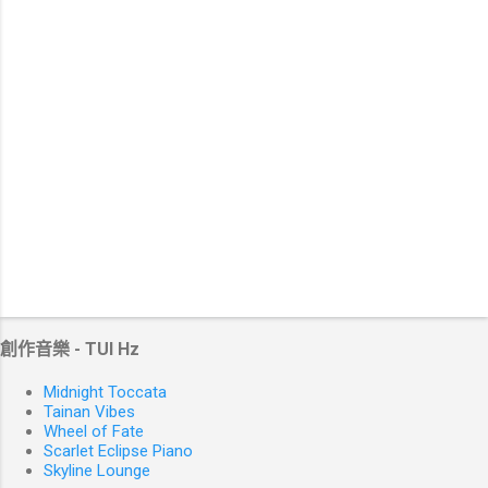
創作音樂 - TUI Hz
Midnight Toccata
Tainan Vibes
Wheel of Fate
Scarlet Eclipse Piano
Skyline Lounge