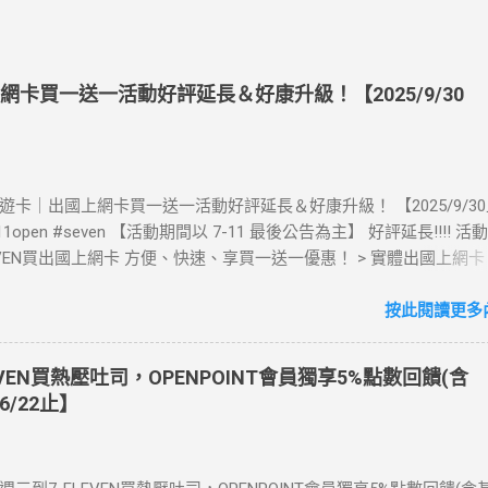
上網卡買一送一活動好評延長＆好康升級！【2025/9/30
》酷遊卡｜出國上網卡買一送一活動好評延長＆好康升級！ 【2025/9/3
711open #seven 【活動期間以 7-11 最後公告為主】 好評延長!!!! 
LEVEN買出國上網卡 方便、快速、享買一送一優惠！ > 實體出國上網
00元(含)以上方案，送王品集團300元即享券。 (出國開通啟用後回活
【點我登錄】 ) > eSIM出國上網卡：好康升級！購買eSIM「吃到飽」
按此閱讀更多內
數「吃到飽」方案。 (例：買1張日本5天吃到飽，即送1張日本5天吃
也不怕忘記買上網卡啦～快跟你要出國的朋友說～速速來超商買省錢又方
EVEN買熱壓吐司，OPENPOINT會員獨享5%點數回饋(含
：好康優惠看這邊 【點我看好康優惠】 ·eSIM ibon 購買教學 【點
6/22止】
📲 全球上網首選，速度穩定，落地秒連上網 🌏 日、韓、東南亞、中
律賓、歐洲、土耳其 熱門地區通通有 📲 立即取卡免等待超便利 ✈️ 1
不怕過期 🧳 一人買兩人用，享受出國網路自由~~eSIM吃到飽買一