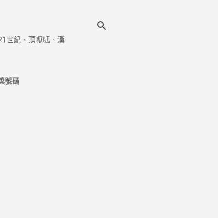
21世紀、頂呱呱、漢
獎號碼