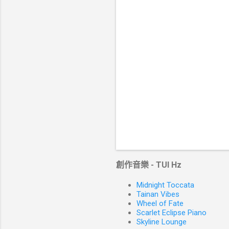
創作音樂 - TUI Hz
Midnight Toccata
Tainan Vibes
Wheel of Fate
Scarlet Eclipse Piano
Skyline Lounge