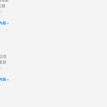
含基本點
確認
主題
字，表
點數回
分享
# 小
超滿
容 »
ne 11
~好
ogle】
售數量
xel
定會員
laxy
項，即可
同接受本
式
公告
、雲端
家菜
商門市
皇三
-
券、
機會
3皇3
容 »
及活動
三家台
商系統
活動注
未盡事
N#