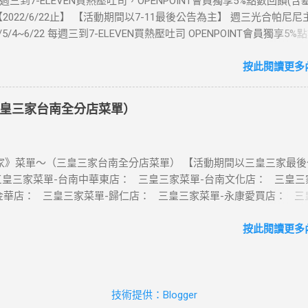
每週三到7-ELEVEN買熱壓吐司，OPENPOINT會員獨享5%點數回饋(
適用機型： ※注意：裝置支援型號可能因各區域販售而有差異，請自行
2022/6/22止】 【活動期間以7-11最後公告為主】 週三光合帕尼尼
可使用eSIM ●用撥號按鍵撥打「*#06#」，如出現 EID 的條碼或文
1/5/4~6/22 每週三到7-ELEVEN買熱壓吐司 OPENPOINT會員獨享5%
機支援 eSIM 功能。 ●不支援鎖卡機、平板、電信業者客製機、網路
數回饋) 【販售門市查詢】 https://emap.pcsc.com.tw/emap.aspx
陸銷售的 iPhone手機。 【Apple】（執行 iOS 12.1 或以上版本）
 丹麥鮪魚起司 多層丹麥吐司，熱壓後口感酥脆，搭配經典鮪魚起司
按此閱讀更多內
 16 以上系列 2.iPhone 15 3.iPhone 14 4.iPhone 13 5.iPhone 12 6.iPho
豆漿-蔥蛋厚燒餅 以熱壓方式復刻燒餅口感，搭配蔥蛋，台式傳統口味
e XS Max、iPhone XS、iPhone XR 8.iPhone SE 2、iPhone SE 3 【Go
注意事項 1.本優惠不得與其他優惠並行。商品數量以各門市實際可販
7 Pro、Pixel 7 或後續機型 2.Pixel 6a、Pixel 6 Pro、Pixel 6 3.Pixel 5 4.Pi
皇三家台南全分店菜單）
2.活動期間OPENPOINT會員需報手機號碼/出示會員條碼，或以已綁
Pixel 4a、Pixel 4 XL、Pixel 4 5.Pixel 3a 【Samsung】限台灣販售 1.Ga
h2.0二代卡(含聯名卡)或OPEN錢包(含icashPay)單筆全額支付指定品
p (SM-F700F) ※詳細活動辦法依富爾特公告為準。 凡參與本活動即視
NPOINT點數加贈，加贈點數計算方式依活動辦法公告說明為準，插卡
項及...
》菜單～（三皇三家台南全分店菜單） 【活動期間以三皇三家最後
h恕不享本活動優惠。 3.本活動不適用隨取卡、咖啡卡、商品卡、提貨卡
三皇三家菜單-台南中華東店： 三皇三家菜單-台南文化店： 三皇三
商品兌換券、折價券、i禮贈、退空瓶、自帶杯折扣，且僅限統一超
金華店： 三皇三家菜單-歸仁店： 三皇三家菜單-永康愛買店： 三
X-STORE及特殊店、智FUN機)，i預購/i划算/外送服務/行動隨時取/7
台南大潤發店： 三皇三家菜單-台南億載店： 🛍 更多『振興券、5倍
EN線上購物中心均不列入活動範圍。 4.交易後如消費者執行退貨，贈點
券』相關優惠活動 點這裡看！ 台灣優惠券大全》省錢大作戰》首頁 
按此閱讀更多內
無法恢復，且系統即自動將該筆交易贈送之點數回收(含消費基本點
灣優惠券大全 , 三皇三家 , 三皇三家菜單 , 三皇三家內用菜單 , 三皇
，若點數不足者將扣除相對應金額。 5.會員贈點及消費記錄由統一超
。詳細活動辦法依本公司公告為準。凡參與本活動，即視同接受本
相關規定，本公司保有隨時修正、暫停或終止本活動之權利，若有
技術提供：Blogger
本公司之相關公告辦理；本公司保留最終解釋及決定權利。 #7ELEVE