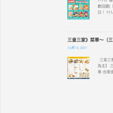
7-11》
eSIM
數回饋)【
裝置是否
日！ 11
示您的手
饋(含基本點
器、中國大
編推薦！
1.iPhone
足 阜杭
7.iPhon
評回購 
1.Pixel 
三皇三家》菜單～（三
為準。 
4a(5G)、
12月 13, 2021
之icas
Z Fli
享OPE
活動注意事
三皇三家
icas
為主】 
開心卡、
單-台南
交易(不含
家菜單-
ELEV
振興五倍
一經使用
家 , 台
加贈點)
南菜單
紀錄為準
意事項及
宜，悉依