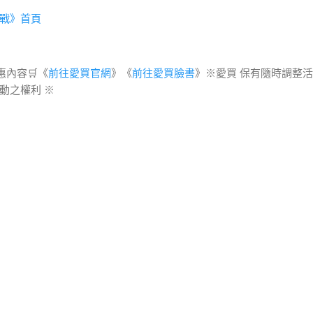
戰》首頁
惠內容🛒《
前往愛買官網
》《
前往愛買臉書
》※愛買 保有隨時調整
動之權利 ※