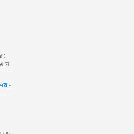
0止】
活動期間
卡：購
動網
方案；
容 »
到飽)
便💰
我觀看
港澳、
80天
送一