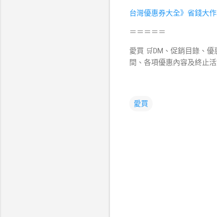
台灣優惠券大全》省錢大作
＝＝＝＝＝
愛買 🛒DM、促銷目錄、優
間、各項優惠內容及終止活
愛買
留
言