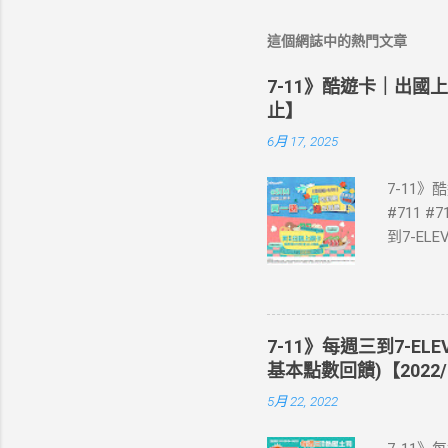
這個網誌中的熱門文章
7-11》酷遊卡｜出國
止】
6月 17, 2025
7-11
#711 #
到7-E
買單項3
站登錄 
即送同天
📣 再
7-11》每週三到7-EL
·活動詳情
基本點數回饋)【2022/
教學】 
5月 22, 2022
美國、菲
彈性開通