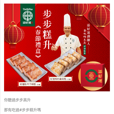
你聽過步步高升
那有吃過#步步糕升嗎