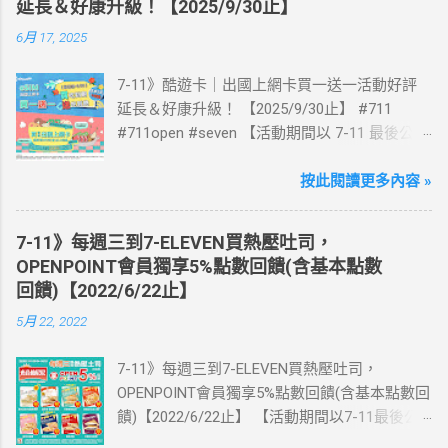
延長＆好康升級！【2025/9/30止】
6月 17, 2025
7-11》酷遊卡｜出國上網卡買一送一活動好評
延長＆好康升級！ 【2025/9/30止】 #711
#711open #seven 【活動期間以 7-11 最後公告
為主】 好評延長!!!! 活動期間到7-ELEVEN買出
國上網卡 方便、快速、享買一送一優惠！ > 實
按此閱讀更多內容 »
體出國上網卡：購買單項300元(含)以上方案，
送王品集團300元即享券。 (出國開通啟用後回
7-11》每週三到7-ELEVEN買熱壓吐司，
活動網站登錄 【點我登錄】 ) > eSIM出國上網
OPENPOINT會員獨享5%點數回饋(含基本點數
卡：好康升級！購買eSIM「吃到飽」方案；即
回饋)【2022/6/22止】
送同天數「吃到飽」方案。 (例：買1張日本5天
5月 22, 2022
吃到飽，即送1張日本5天吃到飽) 📣 再也不怕忘
記買上網卡啦～快跟你要出國的朋友說～速速
7-11》每週三到7-ELEVEN買熱壓吐司，
來超商買省錢又方便💰 ·活動詳情：好康優惠看
OPENPOINT會員獨享5%點數回饋(含基本點數回
這邊 【點我看好康優惠】 ·eSIM ibon 購買教學
饋)【2022/6/22止】 【活動期間以7-11最後公
【點我觀看教學】 📲 全球上網首選，速度穩
告為主】 週三光合帕尼尼主題日！
定，落地秒連上網 🌏 日、韓、東南亞、中港