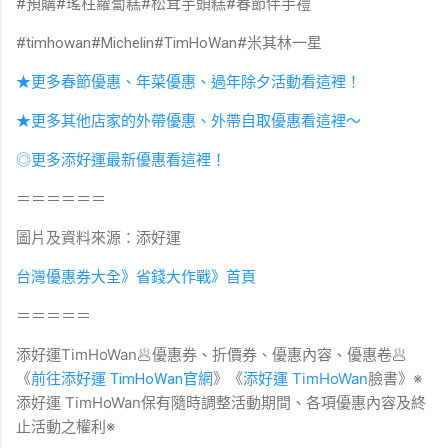
#預購#瑤柱蘿蔔糕#松茸芋頭糕#春節伴手禮
#timhowan#Michelin#TimHoWan#米其林一星
★更多春節優惠、年菜優惠、過年除夕活動看這裡！
★更多其他店家的外帶優惠、外帶自取優惠看這裡～
◎更多添好運最新優惠看這裡！
＝＝＝＝＝＝
圖片及資料來源：添好運
台灣優惠券大全》省錢大作戰》首頁
＝＝＝＝＝
添好運TimHoWan🥟優惠券、折價券、優惠內容、優惠卷🥟
《
》《
添好運 TimHoWan
》※
前往添好運 TimHoWan官網
臉書
添好運 TimHoWan保有隨時調整活動期間、各項優惠內容及終
止活動之權利※​