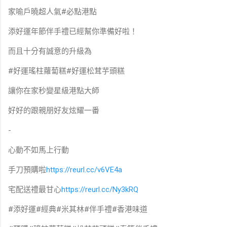
家喻戶曉超人氣#必點港點
添好運年節伴手禮已經幫你準備好啦！
而且十分有誠意的升級為
#好運瑤柱蘿蔔糕#好運松茸芋頭糕
讓你在家秒變星級港點大師
好好的跟親朋好友炫耀一番
-
心動不如馬上行動
手刀預購啦
https://reurl.cc/v6VE4a
宅配送禮最甘心
https://reurl.cc/Ny3kRQ
#添好運#經典#米其林#伴手禮#香港味道