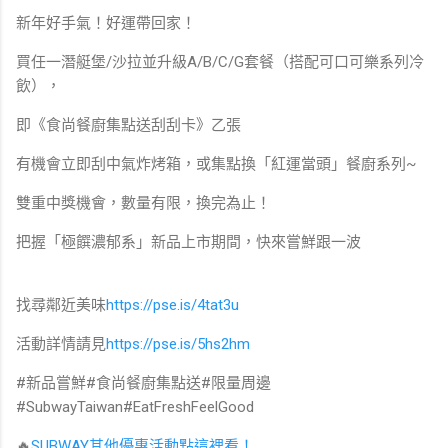
新年好手氣！好運帶回家！
買任一潛艇堡/沙拉並升級A/B/C/G套餐（搭配可口可樂系列冷
飲），
即《食尚餐廚集點送刮刮卡》乙張
有機會立即刮中氣炸烤箱，或集點換「紅運當頭」餐廚系列~
雙重中獎機會，數量有限，換完為止！
把握「極饌濃郁系」新品上市期間，快來嘗鮮跟一波
找尋鄰近美味
https://pse.is/4tat3u
活動詳情請見
https://pse.is/5hs2hm
#新品嘗鮮#食尚餐廚集點送#限量周邊
#SubwayTaiwan#EatFreshFeelGood
🔥
SUBWAY其他優惠活動點這裡看！