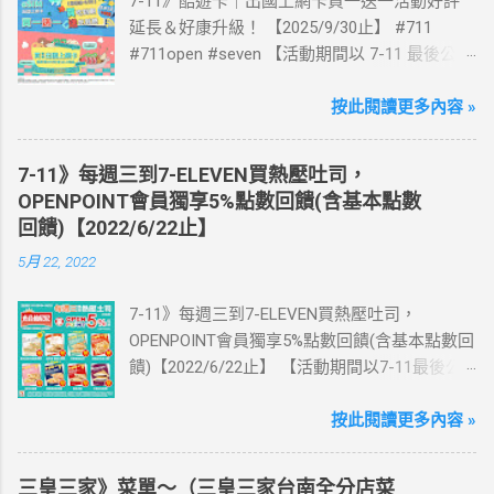
7-11》酷遊卡｜出國上網卡買一送一活動好評
延長＆好康升級！ 【2025/9/30止】 #711
#711open #seven 【活動期間以 7-11 最後公告
為主】 好評延長!!!! 活動期間到7-ELEVEN買出
國上網卡 方便、快速、享買一送一優惠！ > 實
按此閱讀更多內容 »
體出國上網卡：購買單項300元(含)以上方案，
送王品集團300元即享券。 (出國開通啟用後回
7-11》每週三到7-ELEVEN買熱壓吐司，
活動網站登錄 【點我登錄】 ) > eSIM出國上網
OPENPOINT會員獨享5%點數回饋(含基本點數
卡：好康升級！購買eSIM「吃到飽」方案；即
回饋)【2022/6/22止】
送同天數「吃到飽」方案。 (例：買1張日本5天
5月 22, 2022
吃到飽，即送1張日本5天吃到飽) 📣 再也不怕忘
記買上網卡啦～快跟你要出國的朋友說～速速
7-11》每週三到7-ELEVEN買熱壓吐司，
來超商買省錢又方便💰 ·活動詳情：好康優惠看
OPENPOINT會員獨享5%點數回饋(含基本點數回
這邊 【點我看好康優惠】 ·eSIM ibon 購買教學
饋)【2022/6/22止】 【活動期間以7-11最後公
【點我觀看教學】 📲 全球上網首選，速度穩
告為主】 週三光合帕尼尼主題日！
定，落地秒連上網 🌏 日、韓、東南亞、中港
111/5/4~6/22 每週三到7-ELEVEN買熱壓吐司
按此閱讀更多內容 »
澳、美國、菲律賓、歐洲、土耳其 熱門地區通
OPENPOINT會員獨享5%點數回饋(含基本點數回
通有 📲 立即取卡免等待超便利 ✈️ 180天彈性開
饋) 【販售門市查詢】
通不怕過期 🧳 一人買兩人用，享受出國網路自
三皇三家》菜單～（三皇三家台南全分店菜