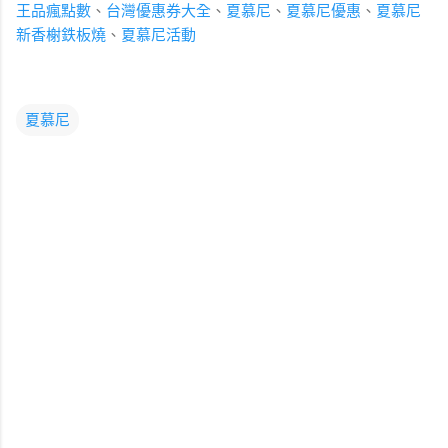
王品瘋點數
、
台灣優惠券大全
、
夏慕尼
、
夏慕尼優惠
、
夏慕尼
新香榭鉄板燒
、
夏慕尼活動
夏慕尼
留
言