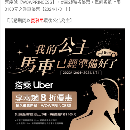
惠序號【WOWPRINCESS】，#享2趟8折優惠，單趟折抵上限
$100元之乘車優惠【2024/1/31止】
【活動期間以
夏慕尼
最後公告為主】