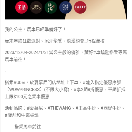
我的公主，馬車已經準備好了！
歲末年終狂歡派對、尾牙聚餐、浪漫約會...行程滿檔
2023/12/04-2024/1/31當公主般的優雅，藏好#車鑰匙搭乘專屬
馬車前往！
-
搭乘#Uber，於夏慕尼門店地址上下車，#輸入指定優惠序號
【WOWPRINCESS】(不限大小寫)，#享2趟8折優惠，單趟折抵
上限$100元之乘車優惠
活動品牌：#夏慕尼、#THEWANG、#王品牛排、#西堤牛排、
#阪前和牛鐵板燒
───搭乘馬車前往───