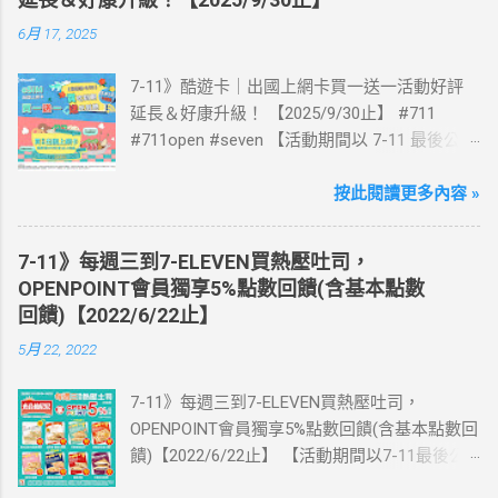
6月 17, 2025
7-11》酷遊卡｜出國上網卡買一送一活動好評
延長＆好康升級！ 【2025/9/30止】 #711
#711open #seven 【活動期間以 7-11 最後公告
為主】 好評延長!!!! 活動期間到7-ELEVEN買出
國上網卡 方便、快速、享買一送一優惠！ > 實
按此閱讀更多內容 »
體出國上網卡：購買單項300元(含)以上方案，
送王品集團300元即享券。 (出國開通啟用後回
7-11》每週三到7-ELEVEN買熱壓吐司，
活動網站登錄 【點我登錄】 ) > eSIM出國上網
OPENPOINT會員獨享5%點數回饋(含基本點數
卡：好康升級！購買eSIM「吃到飽」方案；即
回饋)【2022/6/22止】
送同天數「吃到飽」方案。 (例：買1張日本5天
5月 22, 2022
吃到飽，即送1張日本5天吃到飽) 📣 再也不怕忘
記買上網卡啦～快跟你要出國的朋友說～速速
7-11》每週三到7-ELEVEN買熱壓吐司，
來超商買省錢又方便💰 ·活動詳情：好康優惠看
OPENPOINT會員獨享5%點數回饋(含基本點數回
這邊 【點我看好康優惠】 ·eSIM ibon 購買教學
饋)【2022/6/22止】 【活動期間以7-11最後公
【點我觀看教學】 📲 全球上網首選，速度穩
告為主】 週三光合帕尼尼主題日！
定，落地秒連上網 🌏 日、韓、東南亞、中港