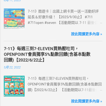
7-11》酷遊卡｜出國上網卡買一送一活動好評
延長＆好康升級！ 【2025/9/30止】 #711
#711open #seven 【活動期間以 7-11 最後公告
為主】 好評延長!!!! 活動期間到7-ELEVEN買出
國上網卡 方便、快速、享買一送一優惠！ > 實
按此閱讀更多內容 »
體出國上網卡：購買單項300元(含)以上方案，
送王品集團300元即享券。 (出國開通啟用後回
7-11》每週三到7-ELEVEN買熱壓吐司，
活動網站登錄 【點我登錄】 ) > eSIM出國上網
OPENPOINT會員獨享5%點數回饋(含基本點數
卡：好康升級！購買eSIM「吃到飽」方案；即
回饋)【2022/6/22止】
送同天數「吃到飽」方案。 (例：買1張日本5天
5月 22, 2022
吃到飽，即送1張日本5天吃到飽) 📣 再也不怕忘
記買上網卡啦～快跟你要出國的朋友說～速速
7-11》每週三到7-ELEVEN買熱壓吐司，
來超商買省錢又方便💰 ·活動詳情：好康優惠看
OPENPOINT會員獨享5%點數回饋(含基本點數回
這邊 【點我看好康優惠】 ·eSIM ibon 購買教學
饋)【2022/6/22止】 【活動期間以7-11最後公
【點我觀看教學】 📲 全球上網首選，速度穩
告為主】 週三光合帕尼尼主題日！
定，落地秒連上網 🌏 日、韓、東南亞、中港
111/5/4~6/22 每週三到7-ELEVEN買熱壓吐司
按此閱讀更多內容 »
澳、美國、菲律賓、歐洲、土耳其 熱門地區通