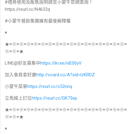
#禮券使用及販售說明請至小蒙牛官網查詢！
https://reurl.cc/N4632q
#小蒙牛餐飲集團擁有最後解釋權
▾
★≡※≡※≡※≡※≡※≡※≡※≡※≡※≡※≡※≡※≡※≡※≡※≡※≡
※≡※≡★
LINE@好友募集中
https://lin.ee/niE00yV
加入會員拿好康
http://ocard.co/A?sid=lzKRDZ
小蒙牛菜單
https://reurl.cc/o52nnq
立馬線上訂位
https://reurl.cc/GK73ep
★≡※≡※≡※≡※≡※≡※≡※≡※≡※≡※≡※≡※≡※≡※≡※≡※≡
※≡※≡★
▾