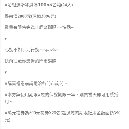
#哈根達斯冰淇淋𝟭𝟬𝟬𝙢𝙡乙箱(𝟐𝟒入)
優惠價𝟐𝟎𝟎𝟎元(原價𝟑𝟎𝟗𝟔元)
數量有限售完為止趕緊衝啊~~快點~
▾
心動不如手刀行動~~𝓺𝓾𝓲𝓬𝓴~
快前往離你最近的門市選購
​▾
#購買禮卷前請電洽各門市詢問。
#本券無使用期限#履約保證期限一年，購買當天即可用餐抵
用。
#萬元禮券為500元禮券X20張(超過履約期限抵用金額面額𝟑𝟓𝟎
元)