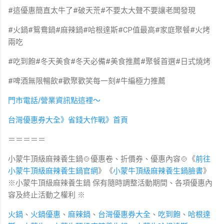
#這優惠簡直太牛了#破天荒#不要太大聲不要讓老闆發現
#火鍋#鴛鴦鍋#麻辣鍋#哈根達斯#CP值最高#家庭聚餐#火烤
兩吃
#吃到飽#冬天美食#冬天必備#美食推薦#聚餐首選#日式燒烤
#啤酒無限暢飲#歡聚歡笑每一刻#牛編極力推薦
門市電話/營業資訊點這裡～
台灣優惠券大全》省錢大作戰》首頁
＝＝＝＝＝
小蒙牛頂級麻辣養生鍋🍲優惠卷、折價券、優惠內容🍲《
前往
小蒙牛頂級麻辣養生鍋
官網
》《
小蒙牛頂級麻辣養生鍋臉書
》
※小蒙牛頂級麻辣養生鍋
保有隨時調整活動期間、各項優惠內
容及終止活動之權利
※
火鍋
、
火鍋優惠
、
麻辣鍋
、
台灣優惠券大全
、
吃到飽
、
哈根達