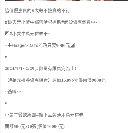
這個優惠真的#太殺不搶真的不行
#破天荒小蒙牛綁架哈根達斯#超殺優惠倒數中-
◤#小蒙牛萬元禮券✚–
–✚Häagen-Dazs乙箱只要𝟗𝟎𝟎𝟎元◢
▾
𝟐𝟎𝟐𝟒/𝟏/𝟏~𝟐/𝟐𝟗(#數量有限售完為止）
【#萬元禮券優惠組合】原價𝟏𝟑,𝟎𝟗𝟔元優惠價𝟗𝟎𝟎𝟎元
~衝啊~~
▾
小蒙牛餐飲集團#旗下品牌通用萬元禮券
面額𝟓𝟎𝟎元x𝟐𝟎張(價值𝟏𝟎𝟎𝟎𝟎元)