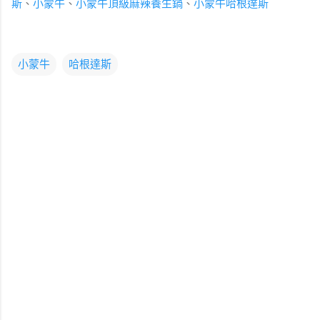
斯
、
小蒙牛
、
小蒙牛頂級麻辣養生鍋
、
小蒙牛哈根達斯
小蒙牛
哈根達斯
留
言