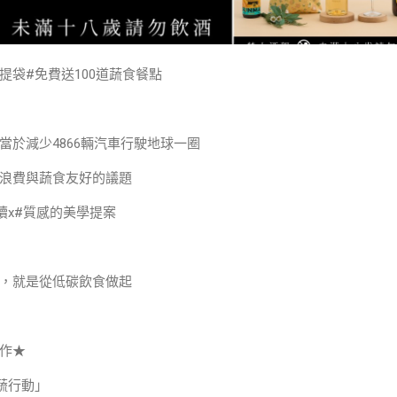
保提袋​#免費送100道蔬食餐點
當於減少4866輛汽車行駛地球一圈
浪費與蔬食友好的議題
續x#質感的美學提案
，就是從低碳飲食做起
作★​
蔬行動」