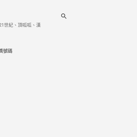
21世紀、頂呱呱、漢
獎號碼