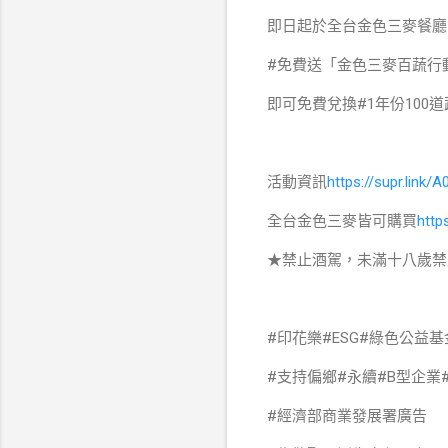
即日起於全台金色三麥餐廳
#免費送「金色三麥百蔬行
即可免費兌換#1年份100道蔬
活動資訊
https://supr.link/A
全台金色三麥皆可購買
http
★禁止酒駕，未滿十八歲禁
#印花樂​#ESG​#綠色公益基
#支持偏鄉#永續#B型企業
#經濟部商業發展署廣告