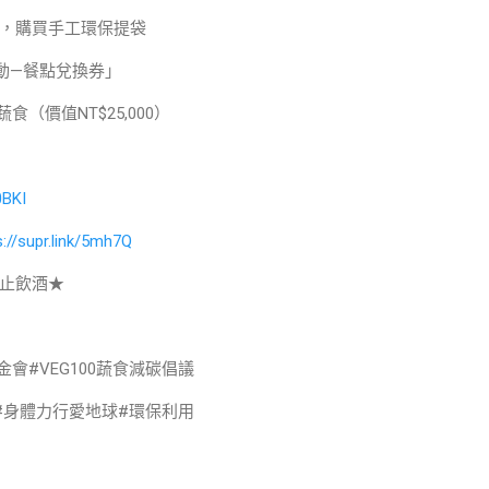
，購買手工環保提袋
動—餐點兌換券」
食（價值NT$25,000）
0BKI
s://supr.link/5mh7Q
止飲酒★
金會​#VEG100蔬食減碳倡議
#身體力行愛地球#環保利用