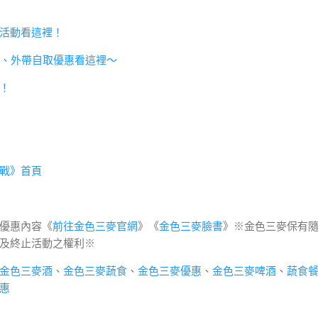
活動看這裡！
、外帶自取優惠看這裡～
！
戰》首頁
優惠內容《
前往金色三麥官網
》《
金色三麥臉書
》※金色三麥保有
及終止活動之權利※
金色三麥酒
、
金色三麥蔬食
、
金色三麥優惠
、
金色三麥啤酒
、
蔬食
惠