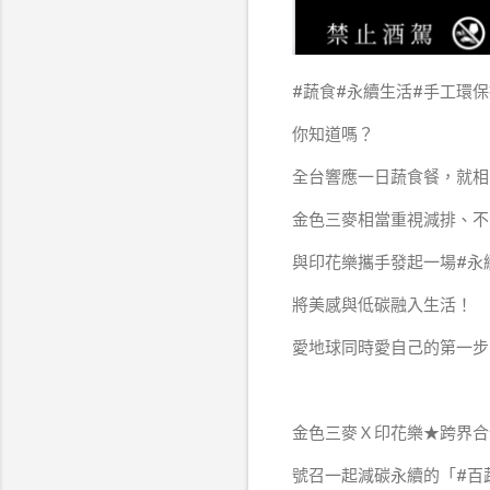
#蔬食​#永續生活​#手工環
你知道嗎？
全台響應一日蔬食餐，就相
金色三麥相當重視減排、不
與印花樂攜手發起一場#永
將美感與低碳融入生活！
愛地球同時愛自己的第一步
金色三麥Ｘ印花樂​★跨界合
號召一起減碳永續的「#百