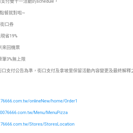
付雙十一活動的schedule，
點餐就對啦~
0元街口券
強現省19%
東京來回機票
款筆筆3%無上限
街口支付公告為準，街口支付及拿坡里保留活動內容變更及最終解釋
076666.com.tw/onlineNew/home/Order1
800076666.com.tw/Menu/MenuPizza
076666.com.tw/Stores/StoresLocation