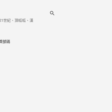
21世紀、頂呱呱、漢
獎號碼