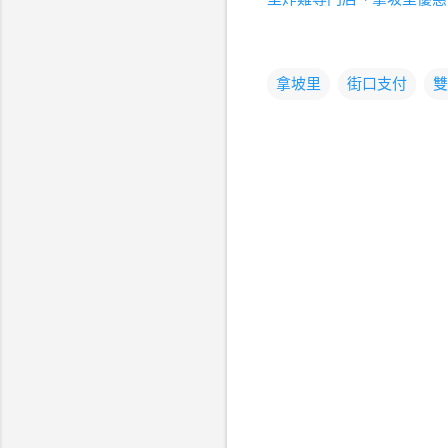
拿坡里
街口支付
雙
留
言