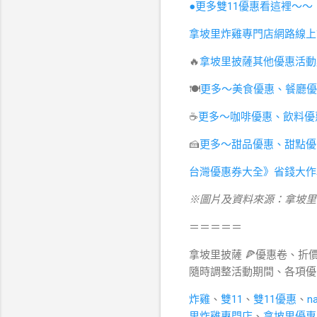
●更多雙11優惠看這裡～～
拿坡里炸雞專門店網路線上
🔥
拿坡里披薩其他優惠活動
🍽
更多～美食優惠、餐廳優
☕️
更多～咖啡優惠、飲料優
🍰
更多～甜品優惠、甜點優
台灣優惠券大全》省錢大作
※圖片及資料來源：拿坡里
＝＝＝＝＝
拿坡里披薩 🍕優惠卷、折
隨時調整活動期間、各項優
炸雞
、
雙11
、
雙11優惠
、
na
里炸雞專門店
、
拿坡里優惠