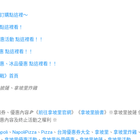
訂購點這裡～
點這裡看！
惠活動 點這裡看！！
惠 點這裡看！！
惠、冰品優惠 點這裡看！！
戰》首頁
披薩、拿坡里炸雞
價券、優惠內容🍕《
前往拿坡里官網
》《
拿坡里臉書
》※拿坡里披薩 
惠內容及終止活動之權利 ※
poli
、
NapoliPizza
、
Pizza
、
台灣優惠券大全
、
拿坡里
、
拿坡里炸雞
、
拿坡里優惠活動
、
拿坡里外帶優惠
、
拿坡里披薩
、
拿坡里活動