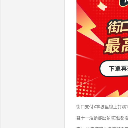
街口支付X拿坡里線上訂購1
雙十一活動那麼多!每個都