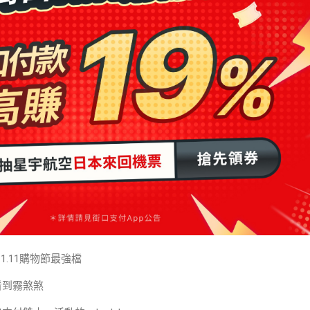
1.11購物節最強檔
看到霧煞煞