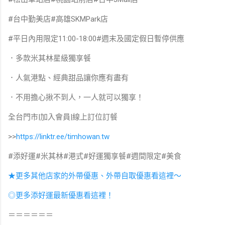
#台中勤美店#高雄SKMPark店
#平日內用限定11:00-18:00#週末及國定假日暫停供應⁣
．多款米其林星級獨享餐⁣
．人氣港點、經典甜品讓你應有盡有
．不用擔心揪不到人，一人就可以獨享⁣！
全台門市|加入會員|線上訂位訂餐⁣⁣⁣⁣⁣⁣⁣⁣⁣⁣⁣⁣⁣⁣⁣⁣⁣
>>
https://linktr.ee/timhowan.tw⁣⁣⁣⁣⁣⁣⁣⁣⁣⁣⁣⁣⁣⁣⁣⁣⁣
#添好運#米其林#港式#好運獨享餐#週間限定#美食
★更多其他店家的外帶優惠、外帶自取優惠看這裡～
◎更多添好運最新優惠看這裡！
＝＝＝＝＝＝