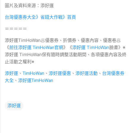
圖片及資料來源：添好運
台灣優惠券大全》省錢大作戰》首頁
＝＝＝＝＝
添好運TimHoWan🥟優惠券、折價券、優惠內容、優惠卷🥟
《
》《
添好運 TimHoWan
》※
前往添好運 TimHoWan官網
臉書
添好運 TimHoWan保有隨時調整活動期間、各項優惠內容及終
止活動之權利※​
添好運
、
TimHoWan
、
添好運優惠
、
添好運活動
、
台灣優惠券
大全
、
添好運TimHoWan
添好運
留
言