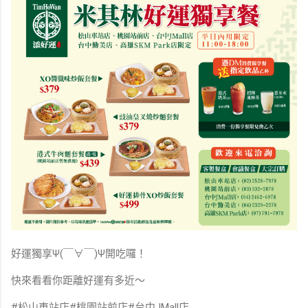
好運獨享Ψ(￣∀￣)Ψ開吃囉！
快來看看你距離好運有多近～
#松山車站店#桃園站前店#台中JMall店