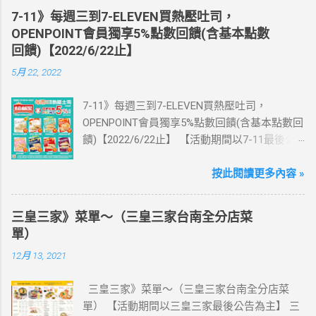
送王品集團300元即享券。 (出國開通啟用後回
7-11》每週三到7-ELEVEN買熱壓吐司，
活動網站登錄 【點我登錄】 ) > eSIM出國上網
OPENPOINT會員獨享5%點數回饋(含基本點數
卡：好康升級！購買eSIM「吃到飽」方案；即
回饋)【2022/6/22止】
送同天數「吃到飽」方案。 (例：買1張日本5天
5月 22, 2022
吃到飽，即送1張日本5天吃到飽) 📣 再也不怕忘
記買上網卡啦～快跟你要出國的朋友說～速速
7-11》每週三到7-ELEVEN買熱壓吐司，
來超商買省錢又方便💰 ·活動詳情：好康優惠看
OPENPOINT會員獨享5%點數回饋(含基本點數回
這邊 【點我看好康優惠】 ·eSIM ibon 購買教學
饋)【2022/6/22止】 【活動期間以7-11最後公
【點我觀看教學】 📲 全球上網首選，速度穩
告為主】 週三光合帕尼尼主題日！
定，落地秒連上網 🌏 日、韓、東南亞、中港
111/5/4~6/22 每週三到7-ELEVEN買熱壓吐司
按此閱讀更多內容 »
澳、美國、菲律賓、歐洲、土耳其 熱門地區通
OPENPOINT會員獨享5%點數回饋(含基本點數回
通有 📲 立即取卡免等待超便利 ✈️ 180天彈性開
饋) 【販售門市查詢】
通不怕過期 🧳 一人買兩人用，享受出國網路自
三皇三家》菜單～（三皇三家台南全分店菜
https://emap.pcsc.com.tw/emap.aspx# 小編推
由~~eSIM吃到飽買一送一 eSIM適用機型： ※
單）
薦！ 丹麥鮪魚起司 多層丹麥吐司，熱壓後口感
注意：裝置支援型號可能因各區域販售而有差
12月 13, 2021
酥脆，搭配經典鮪魚起司超滿足 阜杭豆漿-蔥蛋
異，請自行確認裝置是否可使用eSIM ●用撥號
厚燒餅 以熱壓方式復刻燒餅口感，搭配蔥蛋，
按鍵撥打「*#06#」，如出現 EID 的條碼或文
三皇三家》菜單～（三皇三家台南全分店菜
台式傳統口味~好評回購 注意事項 1.本優惠不得
字，表示您的手機支援 eSIM 功能。 ●不支援鎖
單） 【活動期間以三皇三家最後公告為主】 三
與其他優惠並行。商品數量以各門市實際可販
卡機、平板、電信業者客製機、網路分享器、