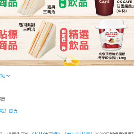
這裡～
超商
戰》首頁