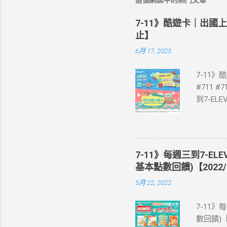
這個網誌中的熱門文章
7-11》酷遊卡｜出國
止】
6月 17, 2025
7-11
#711 #
到7-E
買單項3
站登錄 
即送同天
📣 再
7-11》每週三到7-EL
·活動詳情
基本點數回饋)【2022/
教學】 
5月 22, 2022
美國、菲
彈性開通
7-11》
eSIM
數回饋)【
裝置是否