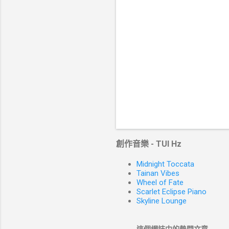
創作音樂 - TUI Hz
Midnight Toccata
Tainan Vibes
Wheel of Fate
Scarlet Eclipse Piano
Skyline Lounge