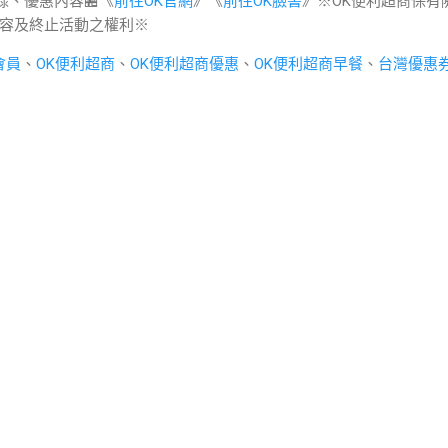
錄、優惠內容🏪《
前往OK官網
》《
前往OK臉書
》※OK便利超商保有
容及終止活動之權利※
會員
、
OK便利超商
、
OK便利超商優惠
、
OK便利超商早餐
、
台灣優惠