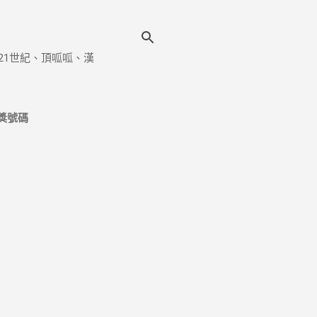
21世紀、頂呱呱、漢
獎號碼