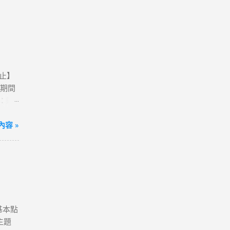
0止】
活動期間
卡：購
動網
方案；
容 »
到飽)
便💰
我觀看
港澳、
80天
送一
含基本點
確認
主題
字，表