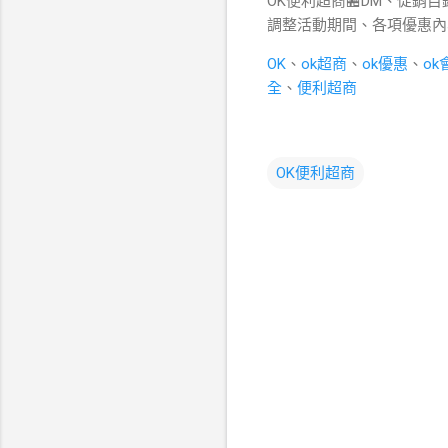
OK便利超商🏪DM、促銷目
調整活動期間、各項優惠內
OK
、
ok超商
、
ok優惠
、
ok
全
、
便利超商
OK便利超商
留
言