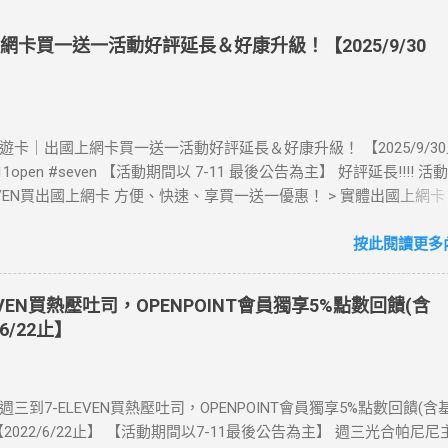
上網卡買一送一活動好評延長＆好康升級！【2025/9/30
》酷遊卡｜出國上網卡買一送一活動好評延長＆好康升級！ 【2025/9/3
711open #seven 【活動期間以 7-11 最後公告為主】 好評延長!!!! 
LEVEN買出國上網卡 方便、快速、享買一送一優惠！ > 實體出國上網
00元(含)以上方案，送王品集團300元即享券。 (出國開通啟用後回活
【點我登錄】 ) > eSIM出國上網卡：好康升級！購買eSIM「吃到飽」
按此閱讀更多內
數「吃到飽」方案。 (例：買1張日本5天吃到飽，即送1張日本5天吃
也不怕忘記買上網卡啦～快跟你要出國的朋友說～速速來超商買省錢又方
EVEN買熱壓吐司，OPENPOINT會員獨享5%點數回饋(含
：好康優惠看這邊 【點我看好康優惠】 ·eSIM ibon 購買教學 【點
6/22止】
📲 全球上網首選，速度穩定，落地秒連上網 🌏 日、韓、東南亞、中
律賓、歐洲、土耳其 熱門地區通通有 📲 立即取卡免等待超便利 ✈️ 1
不怕過期 🧳 一人買兩人用，享受出國網路自由~~eSIM吃到飽買一
每週三到7-ELEVEN買熱壓吐司，OPENPOINT會員獨享5%點數回饋(
適用機型： ※注意：裝置支援型號可能因各區域販售而有差異，請自行
2022/6/22止】 【活動期間以7-11最後公告為主】 週三光合帕尼尼
可使用eSIM ●用撥號按鍵撥打「*#06#」，如出現 EID 的條碼或文