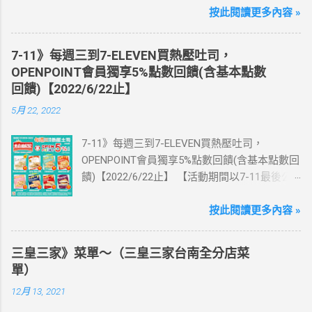
國上網卡 方便、快速、享買一送一優惠！ > 實
按此閱讀更多內容 »
體出國上網卡：購買單項300元(含)以上方案，
送王品集團300元即享券。 (出國開通啟用後回
7-11》每週三到7-ELEVEN買熱壓吐司，
活動網站登錄 【點我登錄】 ) > eSIM出國上網
OPENPOINT會員獨享5%點數回饋(含基本點數
卡：好康升級！購買eSIM「吃到飽」方案；即
回饋)【2022/6/22止】
送同天數「吃到飽」方案。 (例：買1張日本5天
5月 22, 2022
吃到飽，即送1張日本5天吃到飽) 📣 再也不怕忘
記買上網卡啦～快跟你要出國的朋友說～速速
7-11》每週三到7-ELEVEN買熱壓吐司，
來超商買省錢又方便💰 ·活動詳情：好康優惠看
OPENPOINT會員獨享5%點數回饋(含基本點數回
這邊 【點我看好康優惠】 ·eSIM ibon 購買教學
饋)【2022/6/22止】 【活動期間以7-11最後公
【點我觀看教學】 📲 全球上網首選，速度穩
告為主】 週三光合帕尼尼主題日！
定，落地秒連上網 🌏 日、韓、東南亞、中港
111/5/4~6/22 每週三到7-ELEVEN買熱壓吐司
按此閱讀更多內容 »
澳、美國、菲律賓、歐洲、土耳其 熱門地區通
OPENPOINT會員獨享5%點數回饋(含基本點數回
通有 📲 立即取卡免等待超便利 ✈️ 180天彈性開
饋) 【販售門市查詢】
通不怕過期 🧳 一人買兩人用，享受出國網路自
三皇三家》菜單～（三皇三家台南全分店菜
https://emap.pcsc.com.tw/emap.aspx# 小編推
由~~eSIM吃到飽買一送一 eSIM適用機型： ※
單）
薦！ 丹麥鮪魚起司 多層丹麥吐司，熱壓後口感
注意：裝置支援型號可能因各區域販售而有差
12月 13, 2021
酥脆，搭配經典鮪魚起司超滿足 阜杭豆漿-蔥蛋
異，請自行確認裝置是否可使用eSIM ●用撥號
厚燒餅 以熱壓方式復刻燒餅口感，搭配蔥蛋，