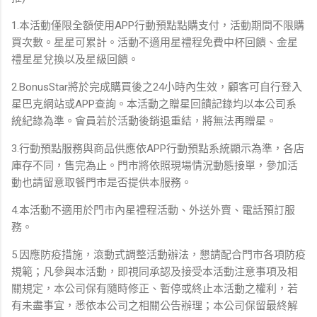
1.本活動僅限全額使用APP行動預點點購支付，活動期間不限購
買次數。星星可累計。活動不適用星禮程免費中杯回饋、金星
禮星星兌換以及星級回饋。
2.BonusStar將於完成購買後之24小時內生效，顧客可自行登入
星巴克網站或APP查詢。本活動之贈星回饋記錄均以本公司系
統紀錄為準。會員若於活動後銷退重結，將無法再贈星。
3.行動預點服務與商品供應依APP行動預點系統顯示為準，各店
庫存不同，售完為止。門市將依照現場情況動態接單，參加活
動也請留意取餐門市是否提供本服務。
4.本活動不適用於門市內星禮程活動、外送外賣、電話預訂服
務。
5.因應防疫措施，滾動式調整活動辦法，懇請配合門市各項防疫
規範；凡參與本活動，即視同承認及接受本活動注意事項及相
關規定，本公司保有隨時修正、暫停或終止本活動之權利，若
有未盡事宜，悉依本公司之相關公告辦理；本公司保留最終解