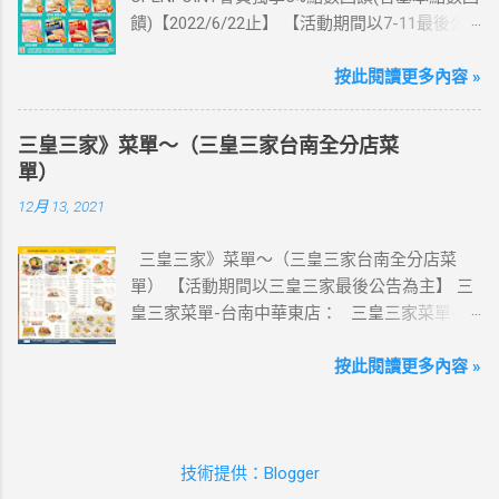
這邊 【點我看好康優惠】 ·eSIM ibon 購買教學
饋)【2022/6/22止】 【活動期間以7-11最後公
【點我觀看教學】 📲 全球上網首選，速度穩
告為主】 週三光合帕尼尼主題日！
定，落地秒連上網 🌏 日、韓、東南亞、中港
111/5/4~6/22 每週三到7-ELEVEN買熱壓吐司
按此閱讀更多內容 »
澳、美國、菲律賓、歐洲、土耳其 熱門地區通
OPENPOINT會員獨享5%點數回饋(含基本點數回
通有 📲 立即取卡免等待超便利 ✈️ 180天彈性開
饋) 【販售門市查詢】
通不怕過期 🧳 一人買兩人用，享受出國網路自
三皇三家》菜單～（三皇三家台南全分店菜
https://emap.pcsc.com.tw/emap.aspx# 小編推
由~~eSIM吃到飽買一送一 eSIM適用機型： ※
單）
薦！ 丹麥鮪魚起司 多層丹麥吐司，熱壓後口感
注意：裝置支援型號可能因各區域販售而有差
12月 13, 2021
酥脆，搭配經典鮪魚起司超滿足 阜杭豆漿-蔥蛋
異，請自行確認裝置是否可使用eSIM ●用撥號
厚燒餅 以熱壓方式復刻燒餅口感，搭配蔥蛋，
按鍵撥打「*#06#」，如出現 EID 的條碼或文
三皇三家》菜單～（三皇三家台南全分店菜
台式傳統口味~好評回購 注意事項 1.本優惠不得
字，表示您的手機支援 eSIM 功能。 ●不支援鎖
單） 【活動期間以三皇三家最後公告為主】 三
與其他優惠並行。商品數量以各門市實際可販
卡機、平板、電信業者客製機、網路分享器、
皇三家菜單-台南中華東店： 三皇三家菜單-台
售數量為準。 2.活動期間OPENPOINT會員需報
中國大陸銷售的 iPhone手機。 【Apple】（執
南文化店： 三皇三家菜單-台南金華店： 三
手機號碼/出示會員條碼，或以已綁定會員之
行 iOS 12.1 或以上版本） 1.iPhone 16 以上系列
皇三家菜單-歸仁店： 三皇三家菜單-永康愛買
按此閱讀更多內容 »
icash2.0二代卡(含聯名卡)或OPEN錢包(含
2.iPhone 15 3.iPhone 14 4.iPhone 13 5.iPhone
店： 三皇三家菜單-台南大潤發店： 三皇三
icashPay)單筆全額支付指定品項，即可享
12 6.iPhone 11 7.iPhone XS Max、iPhone XS、
家菜單-台南億載店： 🛍 更多『振興券、5倍
OPENPOINT點數加贈，加贈點數計算方式依活
iPhone XR 8.iPhone SE 2、iPhone SE 3
券、振興五倍券』相關優惠活動 點這裡看！ 台
動辦法公告說明為準，插卡式icash恕不享本活
【Google】 1.Pixel 7 Pro、Pixel 7 或後續機型
技術提供：Blogger
灣優惠券大全》省錢大作戰》首頁 3皇3家 , 台
動優惠。 3.本活動不適用隨取卡、咖啡卡、商
2.Pixel 6a、Pixel 6 Pro、Pixel 6 3.Pixel 5 4.Pixel