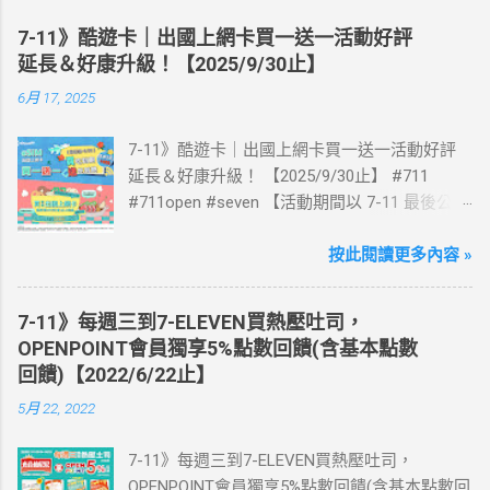
7-11》酷遊卡｜出國上網卡買一送一活動好評
延長＆好康升級！【2025/9/30止】
6月 17, 2025
7-11》酷遊卡｜出國上網卡買一送一活動好評
延長＆好康升級！ 【2025/9/30止】 #711
#711open #seven 【活動期間以 7-11 最後公告
為主】 好評延長!!!! 活動期間到7-ELEVEN買出
國上網卡 方便、快速、享買一送一優惠！ > 實
按此閱讀更多內容 »
體出國上網卡：購買單項300元(含)以上方案，
送王品集團300元即享券。 (出國開通啟用後回
7-11》每週三到7-ELEVEN買熱壓吐司，
活動網站登錄 【點我登錄】 ) > eSIM出國上網
OPENPOINT會員獨享5%點數回饋(含基本點數
卡：好康升級！購買eSIM「吃到飽」方案；即
回饋)【2022/6/22止】
送同天數「吃到飽」方案。 (例：買1張日本5天
5月 22, 2022
吃到飽，即送1張日本5天吃到飽) 📣 再也不怕忘
記買上網卡啦～快跟你要出國的朋友說～速速
7-11》每週三到7-ELEVEN買熱壓吐司，
來超商買省錢又方便💰 ·活動詳情：好康優惠看
OPENPOINT會員獨享5%點數回饋(含基本點數回