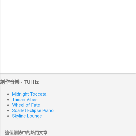
創作音樂 - TUI Hz
Midnight Toccata
Tainan Vibes
Wheel of Fate
Scarlet Eclipse Piano
Skyline Lounge
這個網誌中的熱門文章