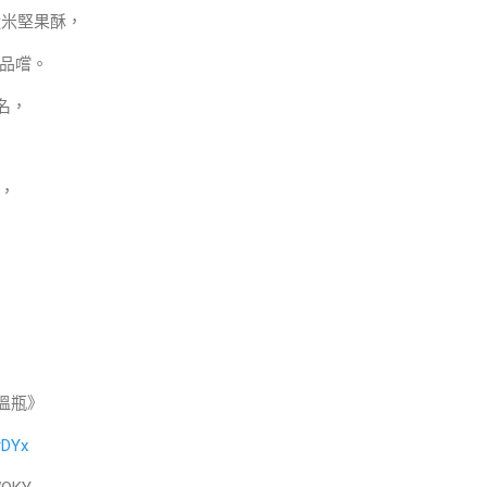
糙米堅果酥，
品嚐。
名，
，
保溫瓶》
1rDYx