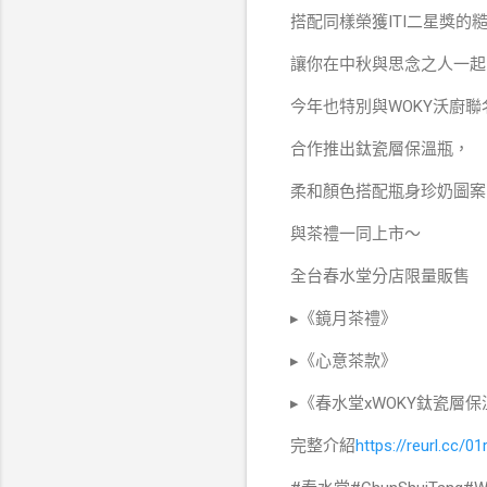
搭配同樣榮獲ITI二星獎的
讓你在中秋與思念之人一起
今年也特別與WOKY沃廚聯
合作推出鈦瓷層保溫瓶，
柔和顏色搭配瓶身珍奶圖案
與茶禮一同上市～
全台春水堂分店限量販售
▸《鏡月茶禮》
▸《心意茶款》
▸《春水堂xWOKY鈦瓷層
完整介紹
https://reurl.cc/0