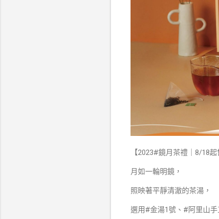
【2023#鏡月茶禮｜8/18
月如一輪明鏡，
照映著平靜清澈的茶湯，
選用#金湯1號、#阿里山