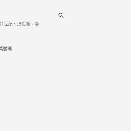
21世紀、頂呱呱、漢
獎號碼