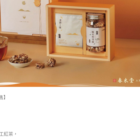
起售】
手工紅茶，