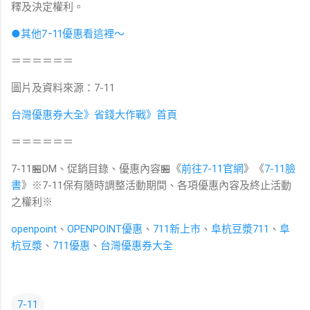
釋及決定權利。
●其他7-11優惠看這裡～
＝＝＝＝＝＝
圖片及資料來源：7-11
台灣優惠券大全》省錢大作戰》首頁
＝＝＝＝＝＝
7-11🏪DM、促銷目錄、優惠內容🏪《
前往7-11官網
》《
7-11臉
書
》※7-11保有隨時調整活動期間、各項優惠內容及終止活動
之權利※
openpoint
、
OPENPOINT優惠
、
711新上市
、
阜杭豆漿711
、
阜
杭豆漿
、
711優惠
、
台灣優惠券大全
7-11