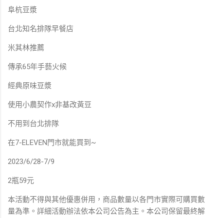
阜杭豆漿
台北知名排隊早餐店
米其林推薦
傳承65年手藝火候
經典原味豆漿
使用小農契作x非基改黃豆
不用到台北排隊
在7-ELEVEN門市就能買到~
2023/6/28-7/9
2瓶59元
本活動不得與其他優惠併用，商品數量以各門市實際可購買數
量為準。詳細活動辦法依本公司公告為主。本公司保留最終解