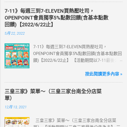
體出國上網卡：購買單項300元(含)以上方案，
送王品集團300元即享券。 (出國開通啟用後回
7-11》每週三到7-ELEVEN買熱壓吐司，
活動網站登錄 【點我登錄】 ) > eSIM出國上網
OPENPOINT會員獨享5%點數回饋(含基本點數
卡：好康升級！購買eSIM「吃到飽」方案；即
回饋)【2022/6/22止】
送同天數「吃到飽」方案。 (例：買1張日本5天
5月 22, 2022
吃到飽，即送1張日本5天吃到飽) 📣 再也不怕忘
記買上網卡啦～快跟你要出國的朋友說～速速
7-11》每週三到7-ELEVEN買熱壓吐司，
來超商買省錢又方便💰 ·活動詳情：好康優惠看
OPENPOINT會員獨享5%點數回饋(含基本點數回
這邊 【點我看好康優惠】 ·eSIM ibon 購買教學
饋)【2022/6/22止】 【活動期間以7-11最後公
【點我觀看教學】 📲 全球上網首選，速度穩
告為主】 週三光合帕尼尼主題日！
定，落地秒連上網 🌏 日、韓、東南亞、中港
111/5/4~6/22 每週三到7-ELEVEN買熱壓吐司
按此閱讀更多內容 »
澳、美國、菲律賓、歐洲、土耳其 熱門地區通
OPENPOINT會員獨享5%點數回饋(含基本點數回
通有 📲 立即取卡免等待超便利 ✈️ 180天彈性開
饋) 【販售門市查詢】
通不怕過期 🧳 一人買兩人用，享受出國網路自
三皇三家》菜單～（三皇三家台南全分店菜
https://emap.pcsc.com.tw/emap.aspx# 小編推
由~~eSIM吃到飽買一送一 eSIM適用機型： ※
單）
薦！ 丹麥鮪魚起司 多層丹麥吐司，熱壓後口感
注意：裝置支援型號可能因各區域販售而有差
12月 13, 2021
酥脆，搭配經典鮪魚起司超滿足 阜杭豆漿-蔥蛋
異，請自行確認裝置是否可使用eSIM ●用撥號
厚燒餅 以熱壓方式復刻燒餅口感，搭配蔥蛋，
按鍵撥打「*#06#」，如出現 EID 的條碼或文
三皇三家》菜單～（三皇三家台南全分店菜
台式傳統口味~好評回購 注意事項 1.本優惠不得
字，表示您的手機支援 eSIM 功能。 ●不支援鎖