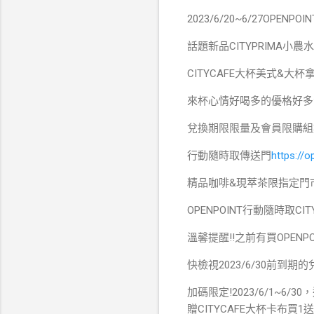
2023/6/20~6/27OPE
話題新品CITYPRIMA
CITYCAFE大杯美式&大
來杯心情好喝多的優格好多
兌換期限限量及會員限購組數
行動隨時取傳送門
https://o
精品咖啡&現萃茶限指定門
OPENPOINT行動隨時取C
溫馨提醒!!之前有買OPENP
快檢視2023/6/30前到
加碼限定!2023/6/1~6/
贈CITYCAFE大杯卡布買