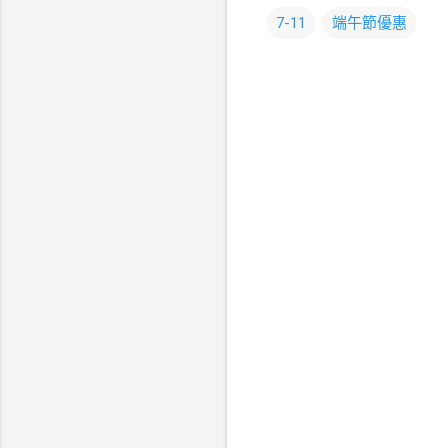
7-11
端午節優惠
留
言