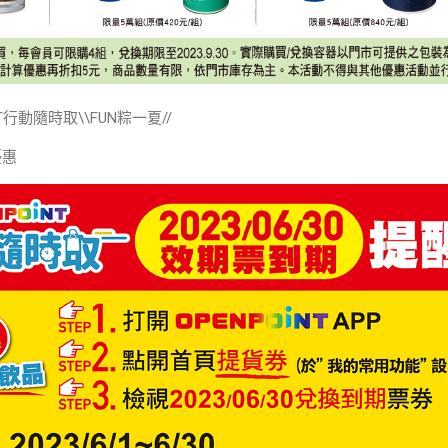
T行動隨時取\\FUN粽一夏//
優惠