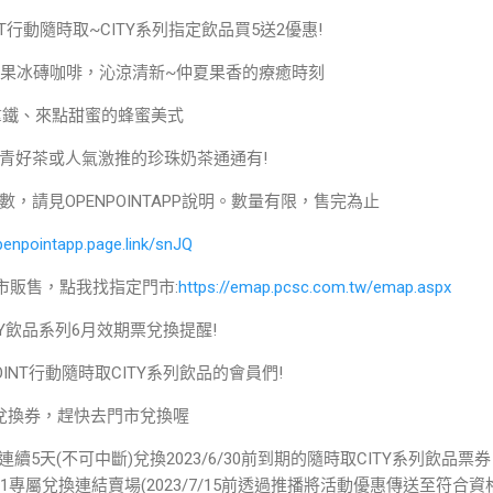
NPOINT行動隨時取~CITY系列指定飲品買5送2優惠!
小農水果冰磚咖啡，沁涼清新~仲夏果香的療癒時刻
杯拿鐵、來點甜蜜的蜂蜜美式
青好茶或人氣激推的珍珠奶茶通通有!
，請見OPENPOINTAPP說明。數量有限，售完為止
penpointapp.page.link/snJQ
市販售，點我找指定門市:
https://emap.pcsc.com.tw/emap.aspx
ITY飲品系列6月效期票兌換提醒!
OINT行動隨時取CITY系列飲品的會員們!
期的兌換券，趕快去門市兌換喔
30，連續5天(不可中斷)兌換2023/6/30前到期的隨時取CITY系列飲品票
1送1專屬兌換連結賣場(2023/7/15前透過推播將活動優惠傳送至符合資