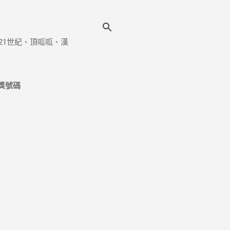
21世紀、頂呱呱、漢
獎號碼