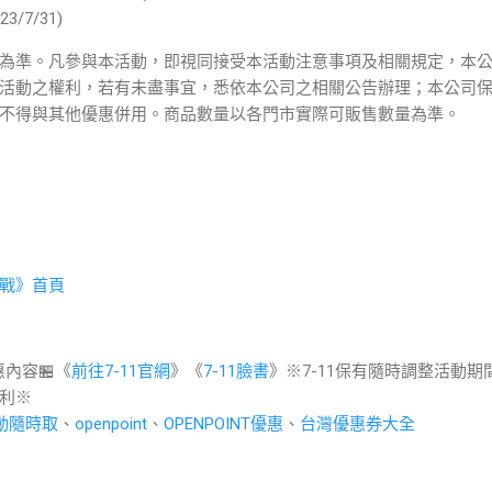
/7/31)
為準。凡參與本活動，即視同接受本活動注意事項及相關規定，本
活動之權利，若有未盡事宜，悉依本公司之相關公告辦理；本公司
不得與其他優惠併用。商品數量以各門市實際可販售數量為準。
戰》首頁
惠內容🏪《
前往7-11官網
》《
7-11臉書
》※7-11保有隨時調整活動期
利※
動隨時取
、
openpoint
、
OPENPOINT優惠
、
台灣優惠券大全