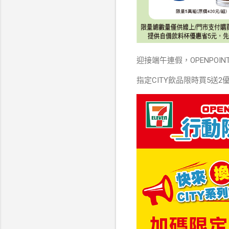
迎接端午連假，OPENPOIN
指定CITY飲品限時買5送2