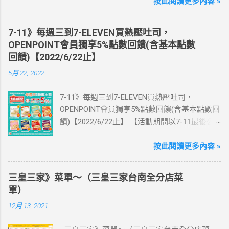
國上網卡 方便、快速、享買一送一優惠！ > 實
按此閱讀更多內容 »
體出國上網卡：購買單項300元(含)以上方案，
送王品集團300元即享券。 (出國開通啟用後回
7-11》每週三到7-ELEVEN買熱壓吐司，
活動網站登錄 【點我登錄】 ) > eSIM出國上網
OPENPOINT會員獨享5%點數回饋(含基本點數
卡：好康升級！購買eSIM「吃到飽」方案；即
回饋)【2022/6/22止】
送同天數「吃到飽」方案。 (例：買1張日本5天
5月 22, 2022
吃到飽，即送1張日本5天吃到飽) 📣 再也不怕忘
記買上網卡啦～快跟你要出國的朋友說～速速
7-11》每週三到7-ELEVEN買熱壓吐司，
來超商買省錢又方便💰 ·活動詳情：好康優惠看
OPENPOINT會員獨享5%點數回饋(含基本點數回
這邊 【點我看好康優惠】 ·eSIM ibon 購買教學
饋)【2022/6/22止】 【活動期間以7-11最後公
【點我觀看教學】 📲 全球上網首選，速度穩
告為主】 週三光合帕尼尼主題日！
定，落地秒連上網 🌏 日、韓、東南亞、中港
111/5/4~6/22 每週三到7-ELEVEN買熱壓吐司
按此閱讀更多內容 »
澳、美國、菲律賓、歐洲、土耳其 熱門地區通
OPENPOINT會員獨享5%點數回饋(含基本點數回
通有 📲 立即取卡免等待超便利 ✈️ 180天彈性開
饋) 【販售門市查詢】
通不怕過期 🧳 一人買兩人用，享受出國網路自
三皇三家》菜單～（三皇三家台南全分店菜
https://emap.pcsc.com.tw/emap.aspx# 小編推
由~~eSIM吃到飽買一送一 eSIM適用機型： ※
單）
薦！ 丹麥鮪魚起司 多層丹麥吐司，熱壓後口感
注意：裝置支援型號可能因各區域販售而有差
12月 13, 2021
酥脆，搭配經典鮪魚起司超滿足 阜杭豆漿-蔥蛋
異，請自行確認裝置是否可使用eSIM ●用撥號
厚燒餅 以熱壓方式復刻燒餅口感，搭配蔥蛋，
按鍵撥打「*#06#」，如出現 EID 的條碼或文