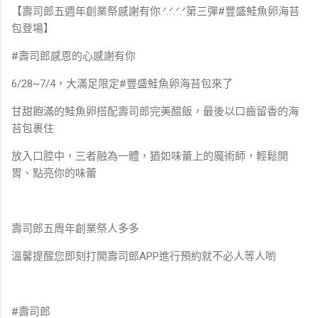
【壽司郎五週年創業祭感謝有你.ᐟ.ᐟ.ᐟ.ᐟ第三彈#豐盛鮭魚卵海苔
包登場】⁣
#壽司郎感恩的心感謝有你⁣
6/28~7/4，大滿足限定#豐盛鮭魚卵海苔包來了⁣
甘甜飽滿的鮭魚卵搭配壽司郎完美醋飯，最後以口齒留香的海
苔包裹住⁣
放入口腔中，三者融為一體，猶如味蕾上的魔術師，輕鬆開
胃、點亮你的味蕾⁣
壽司郎五周年創業祭人多多⁣
溫馨提醒您即刻打開壽司郎APP進行預約就不必人等人喲⁣
#壽司郎