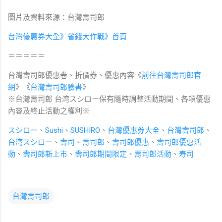
圖片及資料來源：台灣壽司郎
台灣優惠券大全》省錢大作戰》首頁
＝＝＝＝＝
台灣壽司郎優惠卷、折價券、優惠內容《
前往台灣壽司郎
官
網
》《
台灣壽司郎臉書
》
※台灣壽司郎 台湾スシロー
保有隨時調整活動期間、各項優惠
內容及終止活動之權利
※
スシロー
、
Sushi
、
SUSHIRO
、
台灣優惠券大全
、
台灣壽司郎
、
台湾スシロー
、
壽司
、
壽司郎
、
壽司郎優惠
、
壽司郎優惠活
動
、
壽司郎新上市
、
壽司郎期間限定
、
壽司郎活動
、
寿司
台灣壽司郎
留