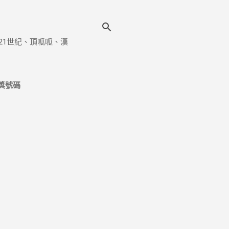
21世紀、頂呱呱、漢
獎號碼