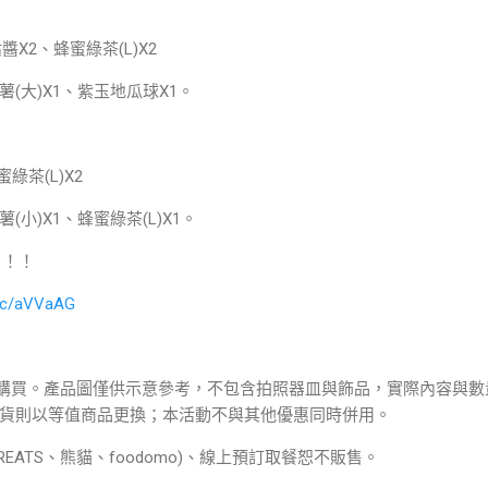
X2、蜂蜜綠茶(L)X2
(大)X1、紫玉地瓜球X1。
綠茶(L)X2
小)X1、蜂蜜綠茶(L)X1。
！！！
l.cc/aVVaAG
位購買。產品圖僅供示意參考，不包含拍照器皿與飾品，實際內容與數
貨則以等值商品更換；本活動不與其他優惠同時併用。
REATS、熊貓、foodomo)、線上預訂取餐恕不販售。