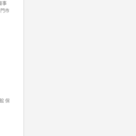
盡事
。門市
館 保