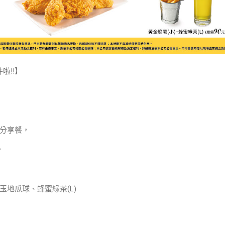
啦!!】
分享餐，
，
地瓜球、蜂蜜綠茶(L)