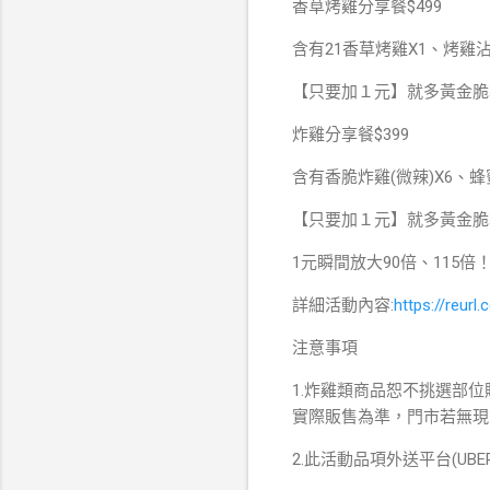
香草烤雞分享餐$499
含有21香草烤雞X1、烤雞沾醬
【只要加１元】就多黃金脆薯
炸雞分享餐$399
含有香脆炸雞(微辣)X6、蜂蜜
【只要加１元】就多黃金脆薯(
1元瞬間放大90倍、115倍
詳細活動內容:
https://reur
注意事項
1.炸雞類商品恕不挑選部
實際販售為準，門市若無現
2.此活動品項外送平台(UBE