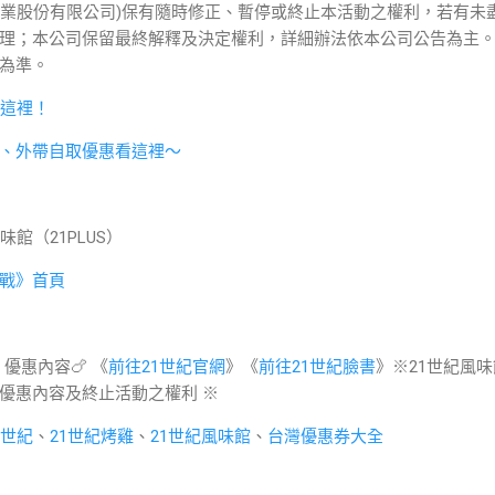
活事業股份有限公司)保有隨時修正、暫停或終止本活動之權利，若有未
理；本公司保留最終解釋及決定權利，詳細辦法依本公司公告為主
為準。
看這裡！
、外帶自取優惠看這裡～
館（21PLUS）
戰》首頁
、優惠內容🍗 《
前往21世紀官網
》《
前往21世紀臉書
》※21世紀風味
優惠內容及終止活動之權利 ※
1世紀
、
21世紀烤雞
、
21世紀風味館
、
台灣優惠券大全