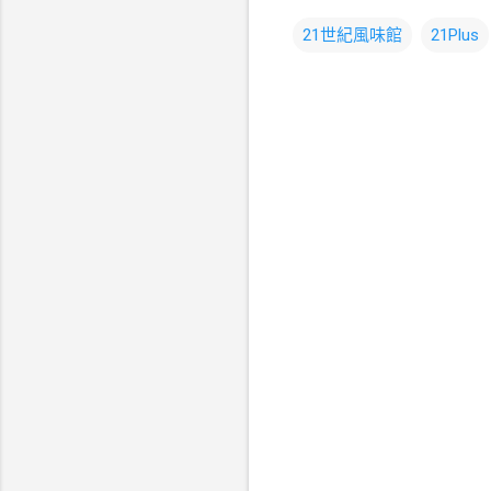
21世紀風味館
21Plus
留
言