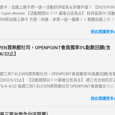
》酷遊卡｜出國上網卡買一送一活動好評延長＆好康升級！ 【2025/9/3
711open #seven 【活動期間以 7-11 最後公告為主】 好評延長!!!! 
LEVEN買出國上網卡 方便、快速、享買一送一優惠！ > 實體出國上網
00元(含)以上方案，送王品集團300元即享券。 (出國開通啟用後回活
【點我登錄】 ) > eSIM出國上網卡：好康升級！購買eSIM「吃到飽」
按此閱讀更多內
數「吃到飽」方案。 (例：買1張日本5天吃到飽，即送1張日本5天吃
也不怕忘記買上網卡啦～快跟你要出國的朋友說～速速來超商買省錢又方
EVEN買熱壓吐司，OPENPOINT會員獨享5%點數回饋(含
：好康優惠看這邊 【點我看好康優惠】 ·eSIM ibon 購買教學 【點
6/22止】
📲 全球上網首選，速度穩定，落地秒連上網 🌏 日、韓、東南亞、中
律賓、歐洲、土耳其 熱門地區通通有 📲 立即取卡免等待超便利 ✈️ 1
不怕過期 🧳 一人買兩人用，享受出國網路自由~~eSIM吃到飽買一
每週三到7-ELEVEN買熱壓吐司，OPENPOINT會員獨享5%點數回饋(
適用機型： ※注意：裝置支援型號可能因各區域販售而有差異，請自行
2022/6/22止】 【活動期間以7-11最後公告為主】 週三光合帕尼尼
可使用eSIM ●用撥號按鍵撥打「*#06#」，如出現 EID 的條碼或文
1/5/4~6/22 每週三到7-ELEVEN買熱壓吐司 OPENPOINT會員獨享5%
機支援 eSIM 功能。 ●不支援鎖卡機、平板、電信業者客製機、網路
數回饋) 【販售門市查詢】 https://emap.pcsc.com.tw/emap.aspx
陸銷售的 iPhone手機。 【Apple】（執行 iOS 12.1 或以上版本）
 丹麥鮪魚起司 多層丹麥吐司，熱壓後口感酥脆，搭配經典鮪魚起司
按此閱讀更多內
 16 以上系列 2.iPhone 15 3.iPhone 14 4.iPhone 13 5.iPhone 12 6.iPho
豆漿-蔥蛋厚燒餅 以熱壓方式復刻燒餅口感，搭配蔥蛋，台式傳統口味
e XS Max、iPhone XS、iPhone XR 8.iPhone SE 2、iPhone SE 3 【Go
注意事項 1.本優惠不得與其他優惠並行。商品數量以各門市實際可販
7 Pro、Pixel 7 或後續機型 2.Pixel 6a、Pixel 6 Pro、Pixel 6 3.Pixel 5 4.Pi
皇三家台南全分店菜單）