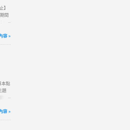
0止】
活動期間
卡：購
動網
方案；
容 »
到飽)
便💰
我觀看
港澳、
80天
送一
含基本點
確認
主題
字，表
點數回
分享
# 小
超滿
容 »
ne 11
~好
ogle】
售數量
xel