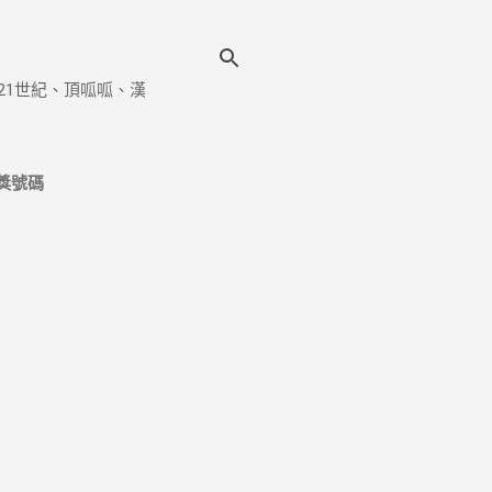
21世紀、頂呱呱、漢
獎號碼