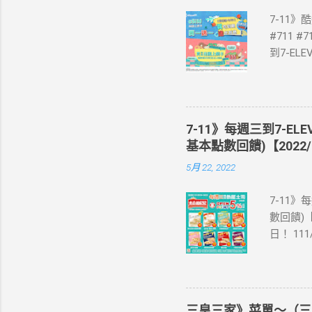
7-11
#711 #
到7-E
買單項3
站登錄 
即送同天
📣 再
7-11》每週三到7-EL
·活動詳情
基本點數回饋)【2022/
教學】 
5月 22, 2022
美國、菲
彈性開通
7-11》
eSIM
數回饋)【
裝置是否
日！ 11
示您的手
饋(含基本點
器、中國大
編推薦！
1.iPhone
足 阜杭
7.iPhon
評回購 
1.Pixel 
三皇三家》菜單～（三