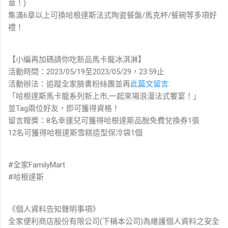
章！)
集滿6章以上可換哈根達斯法式陶瓷餐盤/馬克杯/餐碗等多項好
禮！
【小編再加碼請你吃新品馬卡龍冰淇淋】
活動時間：2023/05/19至2023/05/29，23:59止
活動辦法：追蹤全家臉書粉絲團並再
此篇文留言
:
「哈根達斯馬卡龍系列新上市,一起來場浪漫法式饗宴！」
並Tag兩位好友，即可獲得資格！
留言贈獎：8名幸運兒可獲得哈根達斯品脫免費兌換券1張
12名可獲得哈根達斯雪糕造型保冷袋1個
#全家FamilyMart
#哈根達斯
《個人資料告知聲明事項》
全家便利商店股份有限公司(下稱本公司)為維護個人資料之安全