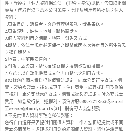
性，謹遵循「個人資料保護法」(下稱個資法)規範，告知您相關
權益，俾取得您同意本公司蒐集、處理及利用您所提供之個人
資料：
1.蒐集目的：消費者、客戶管理與服務、獎品寄送。
2.蒐集類別：姓名、地址、聯絡電話。
3.個人資料利用之期間、地區、對象及方式：
4.期間：依法令規定必須保存之期間或因本次特定目的所生業務
之運作期間。
5.地區：中華民國境內。
6.對象：本公司、依法有調查權之機關或政府機構。
7.方式：以自動化機器或其他非自動化之利用方式。
8.您就您的個人資料得依個資法規定，向本公司行使查詢、閱
覽、製給複製本、補充或更正、停止蒐集、處理或利用及刪除
等權利，本公司就您的查詢、閱覽或複製得請求支付必要成本
費用。如您欲行使上述權利，請洽客服0800-221-363或E-mail
至service@family.com.tw[S1]，將有專人為您服務。
9.不提供個人資料所致之權益影響：
您得自由選擇是否提供相關個人資料，惟若您拒絕提供或不同
意本公司蒐集、處理或利用您的相關個人資料，將無法繼續進