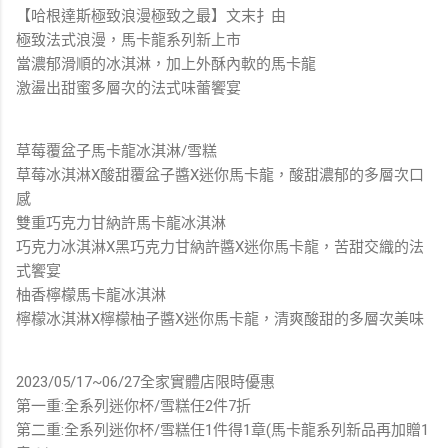
【哈根達斯極致浪漫極致之最】文末扌由
極致法式浪漫，馬卡龍系列新上市
當濃郁滑順的冰淇淋，加上外酥內軟的馬卡龍
激盪出甜蜜多層次的法式味蕾饗宴
草莓覆盆子馬卡龍冰淇淋/雪糕
草莓冰淇淋X酸甜覆盆子醬X迷你馬卡龍，酸甜濃郁的多層次口
感
雙重巧克力甘納許馬卡龍冰淇淋
巧克力冰淇淋X黑巧克力甘納許醬X迷你馬卡龍，苦甜交織的法
式饗宴
柚香檸檬馬卡龍冰淇淋
檸檬冰淇淋X檸檬柚子醬X迷你馬卡龍，清爽酸甜的多層次美味
2023/05/17~06/27全家實體店限時優惠
第一重:全系列迷你杯/雪糕任2件7折
第二重:全系列迷你杯/雪糕任1件得1章(馬卡龍系列新品再加贈1