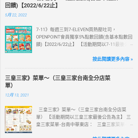
卡：好康升級！購買eSIM「吃到飽」方案；即
回饋)【2022/6/22止】
送同天數「吃到飽」方案。 (例：買1張日本5天
5月 22, 2022
吃到飽，即送1張日本5天吃到飽) 📣 再也不怕忘
記買上網卡啦～快跟你要出國的朋友說～速速
7-11》每週三到7-ELEVEN買熱壓吐司，
來超商買省錢又方便💰 ·活動詳情：好康優惠看
OPENPOINT會員獨享5%點數回饋(含基本點數回
這邊 【點我看好康優惠】 ·eSIM ibon 購買教學
饋)【2022/6/22止】 【活動期間以7-11最後公
【點我觀看教學】 📲 全球上網首選，速度穩
告為主】 週三光合帕尼尼主題日！
定，落地秒連上網 🌏 日、韓、東南亞、中港
111/5/4~6/22 每週三到7-ELEVEN買熱壓吐司
按此閱讀更多內容 »
澳、美國、菲律賓、歐洲、土耳其 熱門地區通
OPENPOINT會員獨享5%點數回饋(含基本點數回
通有 📲 立即取卡免等待超便利 ✈️ 180天彈性開
饋) 【販售門市查詢】
通不怕過期 🧳 一人買兩人用，享受出國網路自
三皇三家》菜單～（三皇三家台南全分店菜
https://emap.pcsc.com.tw/emap.aspx# 小編推
由~~eSIM吃到飽買一送一 eSIM適用機型： ※
單）
薦！ 丹麥鮪魚起司 多層丹麥吐司，熱壓後口感
注意：裝置支援型號可能因各區域販售而有差
12月 13, 2021
酥脆，搭配經典鮪魚起司超滿足 阜杭豆漿-蔥蛋
異，請自行確認裝置是否可使用eSIM ●用撥號
厚燒餅 以熱壓方式復刻燒餅口感，搭配蔥蛋，
按鍵撥打「*#06#」，如出現 EID 的條碼或文
三皇三家》菜單～（三皇三家台南全分店菜
台式傳統口味~好評回購 注意事項 1.本優惠不得
字，表示您的手機支援 eSIM 功能。 ●不支援鎖
單） 【活動期間以三皇三家最後公告為主】 三
與其他優惠並行。商品數量以各門市實際可販
卡機、平板、電信業者客製機、網路分享器、
皇三家菜單-台南中華東店： 三皇三家菜單-台
售數量為準。 2.活動期間OPENPOINT會員需報
中國大陸銷售的 iPhone手機。 【Apple】（執
南文化店： 三皇三家菜單-台南金華店： 三
手機號碼/出示會員條碼，或以已綁定會員之
行 iOS 12.1 或以上版本） 1.iPhone 16 以上系列