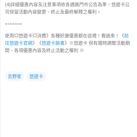
(4)詳細優惠內容及注意事項依各通路門市公告為準，悠遊卡公
司保留活動內容變更、終止及最終解釋之權利。
=======
使用💥悠遊卡💥消費》各種好康優惠都在這裡！看過來！《
前
往悠遊卡官網
》《
悠遊卡臉書
》※悠遊卡 保有隨時調整活動期
間、各項優惠內容及終止活動之權利 ※
吉野家
悠遊卡
留
言