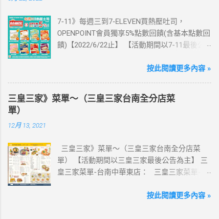
記買上網卡啦～快跟你要出國的朋友說～速速
7-11》每週三到7-ELEVEN買熱壓吐司，
來超商買省錢又方便💰 ·活動詳情：好康優惠看
OPENPOINT會員獨享5%點數回饋(含基本點數回
這邊 【點我看好康優惠】 ·eSIM ibon 購買教學
饋)【2022/6/22止】 【活動期間以7-11最後公
【點我觀看教學】 📲 全球上網首選，速度穩
告為主】 週三光合帕尼尼主題日！
定，落地秒連上網 🌏 日、韓、東南亞、中港
111/5/4~6/22 每週三到7-ELEVEN買熱壓吐司
按此閱讀更多內容 »
澳、美國、菲律賓、歐洲、土耳其 熱門地區通
OPENPOINT會員獨享5%點數回饋(含基本點數回
通有 📲 立即取卡免等待超便利 ✈️ 180天彈性開
饋) 【販售門市查詢】
通不怕過期 🧳 一人買兩人用，享受出國網路自
三皇三家》菜單～（三皇三家台南全分店菜
https://emap.pcsc.com.tw/emap.aspx# 小編推
由~~eSIM吃到飽買一送一 eSIM適用機型： ※
單）
薦！ 丹麥鮪魚起司 多層丹麥吐司，熱壓後口感
注意：裝置支援型號可能因各區域販售而有差
12月 13, 2021
酥脆，搭配經典鮪魚起司超滿足 阜杭豆漿-蔥蛋
異，請自行確認裝置是否可使用eSIM ●用撥號
厚燒餅 以熱壓方式復刻燒餅口感，搭配蔥蛋，
按鍵撥打「*#06#」，如出現 EID 的條碼或文
三皇三家》菜單～（三皇三家台南全分店菜
台式傳統口味~好評回購 注意事項 1.本優惠不得
字，表示您的手機支援 eSIM 功能。 ●不支援鎖
單） 【活動期間以三皇三家最後公告為主】 三
與其他優惠並行。商品數量以各門市實際可販
卡機、平板、電信業者客製機、網路分享器、
皇三家菜單-台南中華東店： 三皇三家菜單-台
售數量為準。 2.活動期間OPENPOINT會員需報
中國大陸銷售的 iPhone手機。 【Apple】（執
南文化店： 三皇三家菜單-台南金華店： 三
手機號碼/出示會員條碼，或以已綁定會員之
行 iOS 12.1 或以上版本） 1.iPhone 16 以上系列
皇三家菜單-歸仁店： 三皇三家菜單-永康愛買
按此閱讀更多內容 »
icash2.0二代卡(含聯名卡)或OPEN錢包(含
2.iPhone 15 3.iPhone 14 4.iPhone 13 5.iPhone
店： 三皇三家菜單-台南大潤發店： 三皇三
icashPay)單筆全額支付指定品項，即可享
12 6.iPhone 11 7.iPhone XS Max、iPhone XS、
家菜單-台南億載店： 🛍 更多『振興券、5倍