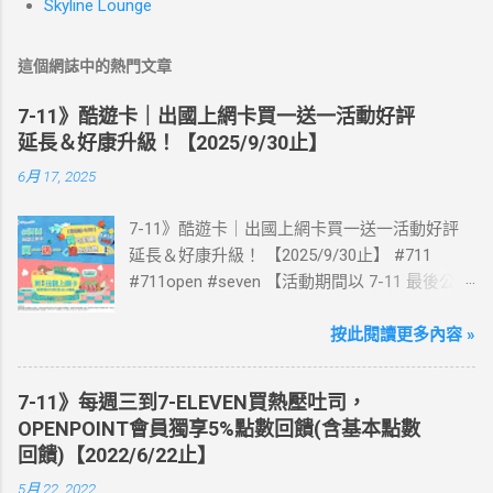
Skyline Lounge
這個網誌中的熱門文章
7-11》酷遊卡｜出國上網卡買一送一活動好評
延長＆好康升級！【2025/9/30止】
6月 17, 2025
7-11》酷遊卡｜出國上網卡買一送一活動好評
延長＆好康升級！ 【2025/9/30止】 #711
#711open #seven 【活動期間以 7-11 最後公告
為主】 好評延長!!!! 活動期間到7-ELEVEN買出
國上網卡 方便、快速、享買一送一優惠！ > 實
按此閱讀更多內容 »
體出國上網卡：購買單項300元(含)以上方案，
送王品集團300元即享券。 (出國開通啟用後回
7-11》每週三到7-ELEVEN買熱壓吐司，
活動網站登錄 【點我登錄】 ) > eSIM出國上網
OPENPOINT會員獨享5%點數回饋(含基本點數
卡：好康升級！購買eSIM「吃到飽」方案；即
回饋)【2022/6/22止】
送同天數「吃到飽」方案。 (例：買1張日本5天
5月 22, 2022
吃到飽，即送1張日本5天吃到飽) 📣 再也不怕忘