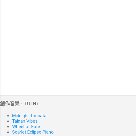
創作音樂 - TUI Hz
Midnight Toccata
Tainan Vibes
Wheel of Fate
Scarlet Eclipse Piano