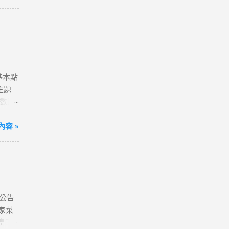
到飽)
便💰
我觀看
港澳、
80天
送一
含基本點
確認
主題
字，表
點數回
分享
# 小
超滿
容 »
ne 11
~好
ogle】
售數量
xel
定會員
laxy
項，即可
同接受本
式
公告
、雲端
家菜
商門市
皇三
-