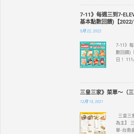
即送同天
📣 再
7-11》每週三到7-EL
·活動詳情
基本點數回饋)【2022/
教學】 
5月 22, 2022
美國、菲
彈性開通
7-11》
eSIM
數回饋)【
裝置是否
日！ 11
示您的手
饋(含基本點
器、中國大
編推薦！
1.iPhone
足 阜杭
7.iPhon
評回購 
1.Pixel 
三皇三家》菜單～（三
為準。 
4a(5G)、
12月 13, 2021
之icas
Z Fli
享OPE
活動注意事
三皇三家
icas
為主】 
開心卡、
單-台南
交易(不含