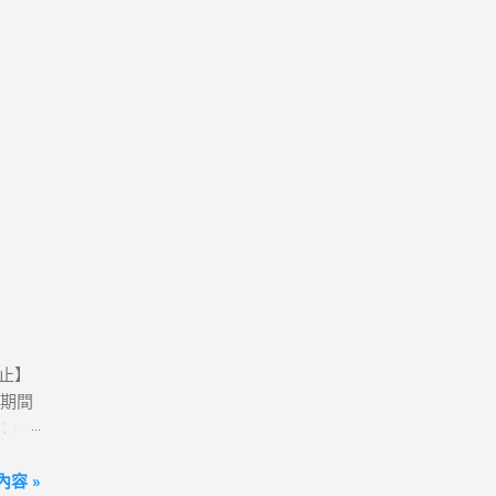
0止】
活動期間
卡：購
動網
方案；
容 »