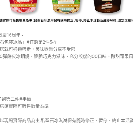
共同歡慶16周年~
石包裝冰品」#任選第2件5折
居就可通通帶走，美味歡樂分享不受限
Q彈餅皮冰銅燒、脆脆巧克力滋味、充分咬感的QQ口味、酸甜莓果風
品任選第二件#半價
店鋪實際可販售數量為準
以現場實際商品為主;酷聖石冰淇淋保有隨時修正、暫停、終止本活