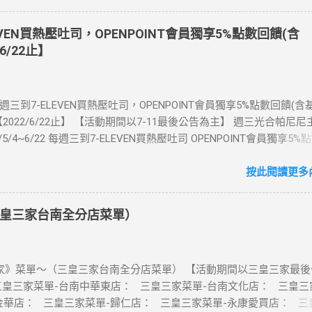
數「吃到飽」方案。 (例：買1張日本5天吃到飽，即送1張日本5天吃
也不怕忘記買上網卡啦～快跟你要出國的朋友說～速速來超商買省錢又方
EVEN買熱壓吐司，OPENPOINT會員獨享5%點數回饋(含
：好康優惠看這邊 【點我看好康優惠】 ·eSIM ibon 購買教學 【點
6/22止】
📲 全球上網首選，速度穩定，落地秒連上網 🌏 日、韓、東南亞、中
律賓、歐洲、土耳其 熱門地區通通有 📲 立即取卡免等待超便利 ✈️ 1
不怕過期 🧳 一人買兩人用，享受出國網路自由~~eSIM吃到飽買一
每週三到7-ELEVEN買熱壓吐司，OPENPOINT會員獨享5%點數回饋(
適用機型： ※注意：裝置支援型號可能因各區域販售而有差異，請自行
2022/6/22止】 【活動期間以7-11最後公告為主】 週三光合帕尼尼
可使用eSIM ●用撥號按鍵撥打「*#06#」，如出現 EID 的條碼或文
1/5/4~6/22 每週三到7-ELEVEN買熱壓吐司 OPENPOINT會員獨享5%
機支援 eSIM 功能。 ●不支援鎖卡機、平板、電信業者客製機、網路
數回饋) 【販售門市查詢】 https://emap.pcsc.com.tw/emap.aspx
陸銷售的 iPhone手機。 【Apple】（執行 iOS 12.1 或以上版本）
 丹麥鮪魚起司 多層丹麥吐司，熱壓後口感酥脆，搭配經典鮪魚起司
按此閱讀更多內
 16 以上系列 2.iPhone 15 3.iPhone 14 4.iPhone 13 5.iPhone 12 6.iPho
豆漿-蔥蛋厚燒餅 以熱壓方式復刻燒餅口感，搭配蔥蛋，台式傳統口味
e XS Max、iPhone XS、iPhone XR 8.iPhone SE 2、iPhone SE 3 【Go
注意事項 1.本優惠不得與其他優惠並行。商品數量以各門市實際可販
7 Pro、Pixel 7 或後續機型 2.Pixel 6a、Pixel 6 Pro、Pixel 6 3.Pixel 5 4.Pi
皇三家台南全分店菜單）
2.活動期間OPENPOINT會員需報手機號碼/出示會員條碼，或以已綁
Pixel 4a、Pixel 4 XL、Pixel 4 5.Pixel 3a 【Samsung】限台灣販售 1.Ga
h2.0二代卡(含聯名卡)或OPEN錢包(含icashPay)單筆全額支付指定品
p (SM-F700F) ※詳細活動辦法依富爾特公告為準。 凡參與本活動即視
NPOINT點數加贈，加贈點數計算方式依活動辦法公告說明為準，插卡
項及...
》菜單～（三皇三家台南全分店菜單） 【活動期間以三皇三家最後
h恕不享本活動優惠。 3.本活動不適用隨取卡、咖啡卡、商品卡、提貨卡
三皇三家菜單-台南中華東店： 三皇三家菜單-台南文化店： 三皇三
商品兌換券、折價券、i禮贈、退空瓶、自帶杯折扣，且僅限統一超
金華店： 三皇三家菜單-歸仁店： 三皇三家菜單-永康愛買店： 三
X-STORE及特殊店、智FUN機)，i預購/i划算/外送服務/行動隨時取/7