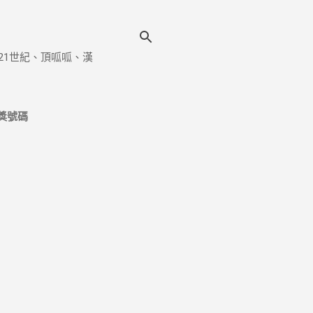
21世紀、頂呱呱、漢
獎號碼