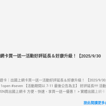
上網卡買一送一活動好評延長＆好康升級！【2025/9/30
》酷遊卡｜出國上網卡買一送一活動好評延長＆好康升級！ 【2025/9/3
711open #seven 【活動期間以 7-11 最後公告為主】 好評延長!!!! 
LEVEN買出國上網卡 方便、快速、享買一送一優惠！ > 實體出國上網
00元(含)以上方案，送王品集團300元即享券。 (出國開通啟用後回活
【點我登錄】 ) > eSIM出國上網卡：好康升級！購買eSIM「吃到飽」
按此閱讀更多內