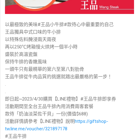
以最極致的美味#王品小牛排#款待心中最重要的自己
王品獨具中式口味的牛小排
以特殊佐料醃浸兩天兩夜
再以250℃烤箱慢火烘烤一個半小時
盛裝於高溫瓷盤
保持牛排的香嫩風味
一頭牛只有最精華的第六至第八對肋骨
王品牛排從牛肉品質的挑選就踏出最嚴格的第一步！
.
.
即日起~2023/4/30購買【LINE禮物】#王品牛排即享券
活動期間至全台王品牛排內用消費兩客套餐
款待「奶油淡菜佐干貝」一份(價值$688)
活動詳情請參考【LINE禮物】說明
https://giftshop-
tw.line.me/voucher/321897178
#王品牛排