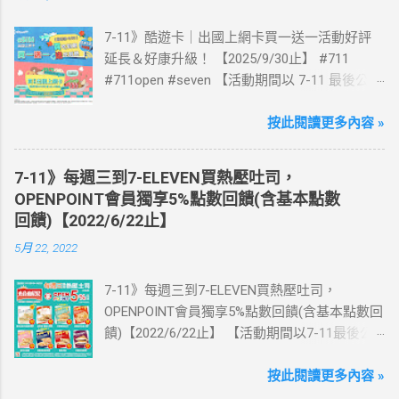
7-11》酷遊卡｜出國上網卡買一送一活動好評
延長＆好康升級！ 【2025/9/30止】 #711
#711open #seven 【活動期間以 7-11 最後公告
為主】 好評延長!!!! 活動期間到7-ELEVEN買出
國上網卡 方便、快速、享買一送一優惠！ > 實
按此閱讀更多內容 »
體出國上網卡：購買單項300元(含)以上方案，
送王品集團300元即享券。 (出國開通啟用後回
7-11》每週三到7-ELEVEN買熱壓吐司，
活動網站登錄 【點我登錄】 ) > eSIM出國上網
OPENPOINT會員獨享5%點數回饋(含基本點數
卡：好康升級！購買eSIM「吃到飽」方案；即
回饋)【2022/6/22止】
送同天數「吃到飽」方案。 (例：買1張日本5天
5月 22, 2022
吃到飽，即送1張日本5天吃到飽) 📣 再也不怕忘
記買上網卡啦～快跟你要出國的朋友說～速速
7-11》每週三到7-ELEVEN買熱壓吐司，
來超商買省錢又方便💰 ·活動詳情：好康優惠看
OPENPOINT會員獨享5%點數回饋(含基本點數回
這邊 【點我看好康優惠】 ·eSIM ibon 購買教學
饋)【2022/6/22止】 【活動期間以7-11最後公
【點我觀看教學】 📲 全球上網首選，速度穩
告為主】 週三光合帕尼尼主題日！
定，落地秒連上網 🌏 日、韓、東南亞、中港
111/5/4~6/22 每週三到7-ELEVEN買熱壓吐司
按此閱讀更多內容 »
澳、美國、菲律賓、歐洲、土耳其 熱門地區通
OPENPOINT會員獨享5%點數回饋(含基本點數回