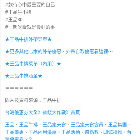
#款待心中最重要的自己
#王品牛小排
#王品30
#一起吃飯就是最好的事
★王品牛排外帶菜單★
★更多其他店家的外帶優惠、外帶自取優惠看這裡～
★王品牛排菜單（內用）★
★王品牛排酒單★
＝＝＝＝＝＝
圖片及資料來源：王品牛排
台灣優惠券大全》省錢大作戰》首頁
王品
、
王品牛排
、
王品瘋美食
、
王品瘋美食會員
、
王品集團
、
王品優惠
、
王品內用優惠
、
王品活動
、
瘋點數
、
LINE禮物
、
台
灣優惠券大全