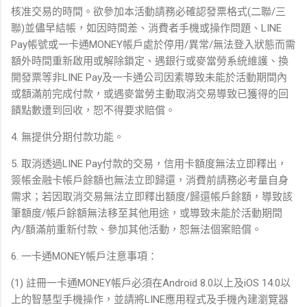
核准交易的時間。欲參加本活動請務必確認發票格式(二聯/三
聯)並儘早結帳，如因時間差、消費者手機或操作問題、LINE
Pay帳號或一卡通MONEY帳戶處於停用/異常/無法登入狀態而需
額外時間重新啟用或解除鎖定、遇銀行或麥當勞系統維護、換
開發票等非LINE Pay及一卡通公司因素導致未能於活動期間內
或額滿前完成付款，或遇麥當勞主動取消交易導致已獲得的回
饋點數遭到回收，恕不得要求賠償。
4. 無提供分期付款功能。
5. 取消透過LINE Pay付款的交易，信用卡額度無法立即釋出，
簽帳金融卡帳戶餘額也無法立即歸還，消費前請務必考量自身
需求；若因取消交易無法立即釋出額度/歸還帳戶餘額，導致該
筆額度/帳戶餘額無法移至其他用途，或導致未能於活動期間
內/額滿前重新付款、參加其他活動，恕無法個案賠償。
6. 一卡通MONEY帳戶注意事項：
(1) 註冊一卡通MONEY帳戶必須在Android 8.0以上及iOS 14.0以
上的智慧型手機操作，並請將LINE應用程式及手機內建瀏覽器