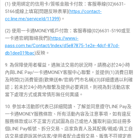
(1) 使用綁定的信用卡/簽帳金融卡付款：客服專線(02)6631-
5166或線上填寫[問題反映表單](
https://contact-
cc.line.me/serviceId/11399
)。
(2) 使用一卡通MONEY帳戶付款：客服專線(02)6631-5190或至
一卡通官網[聯絡我們](
https://www.i-
pass.com.tw/Contact/Index/d5e87875-1e2e-4dcf-87cd-
db1dee019bac
)反映。
9. 為保障使用者權益，遇無法交易的狀況時，請務必於24小時
內與LINE Pay/一卡通MONEY客服中心聯繫，並提供(1)消費日期
及時間(2)消費管道(歡樂送®/官網/門市名稱)(3)詳細遭遇以利確
認；若未於24小時內聯繫及提供必要資訊，則視為對活動店家
當下處理方式或異常情形無任何異議。
10. 參加本活動即代表已詳細閱讀、了解並同意遵守LINE Pay及
一卡通MONEY服務條款、所有活動內容及注意事項，如有違反
服務條款或以不正當方式試圖為自己或他人獲取利益(如註冊多
個LINE Pay帳號、拆分交易、店家負責人及其配偶/親戚/員工自
店交易或遊說其他店家/使用者配合虛假交易、販售不符規定商