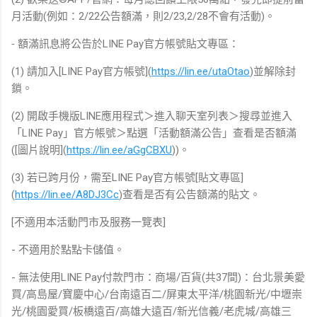
月活動(例如：2/22公告額滿，則2/23,2/28不會有活動)。
⁃ 額滿訊息將公告於LINE Pay官方帳號貼文專區：
(1) 請加入[LINE Pay官方帳號](
https://lin.ee/utaOtao
)並解除封
鎖。
(2) 開啟手機版LINE應用程式＞進入聊天室列表＞搜尋並進入
「LINE Pay」官方帳號＞點選「活動額滿公告」查看是否額滿
([圖片說明](
https://lin.ee/aGgCBXU
))。
(3) 若已跨月份，需至LINE Pay官方帳號[貼文專區]
(
https://lin.ee/A8DJ3Cc
)查看是否有公告額滿的貼文。
[不適用本活動門市及服務一覽表]
- 不適用於點點卡儲值。
- 無法使用LINE Pay付款門市：商場/百貨(共37間)：台北景美愛
買/高島屋/寶慶中心/台南遠百二/屏東太平洋/桃園新光/中壢崇
光/桃園愛買/板橋遠百/高雄大遠百/新光信義/老虎城/高雄三