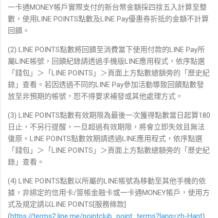
一卡通MONEY帳戶實際支付的新台幣金額採四捨五入計算至整
數，使用LINE POINTS點數及LINE Pay優惠券折抵的金額不計算
回饋。
(2) LINE POINTS點數將回饋至消費當下使用付款的LINE Pay所
屬LINE帳號，回饋紀錄請透過手機版LINE應用程式，依序點選
「錢包」＞「LINE POINTS」＞頁面上方點數總額旁的「歷史紀
錄」查看。若因透過不同的LINE Pay參加活動導致回饋點數發
放至非預期的帳號，恕不得要求補發或其他處理方式。
(3) LINE POINTS點數有效期限為最後一次獲得點數當日起算180
日止，不另行提醒，一旦超過有效期限，將會立即失效且無法
復原。LINE POINTS點數效期請透過LINE應用程式，依序點選
「錢包」＞「LINE POINTS」＞頁面上方點數總額旁的「歷史紀
錄」查看。
(4) LINE POINTS點數以所屬的LINE帳號為移動至其他手機的依
據，非綁定的信用卡/簽帳金融卡或一卡通MONEY帳戶，使用方
式及規定請以LINE POINTS[服務條款]
(
https://terms2.line.me/pointclub_point_terms?lang=zh-Hant
)