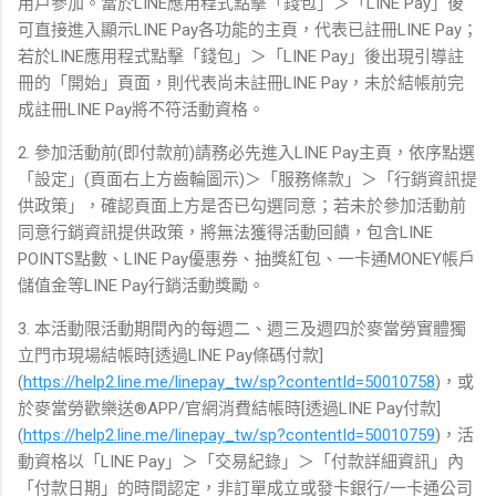
用戶參加。當於LINE應用程式點擊「錢包」＞「LINE Pay」後
可直接進入顯示LINE Pay各功能的主頁，代表已註冊LINE Pay；
若於LINE應用程式點擊「錢包」＞「LINE Pay」後出現引導註
冊的「開始」頁面，則代表尚未註冊LINE Pay，未於結帳前完
成註冊LINE Pay將不符活動資格。
2. 參加活動前(即付款前)請務必先進入LINE Pay主頁，依序點選
「設定」(頁面右上方齒輪圖示)＞「服務條款」＞「行銷資訊提
供政策」，確認頁面上方是否已勾選同意；若未於參加活動前
同意行銷資訊提供政策，將無法獲得活動回饋，包含LINE
POINTS點數、LINE Pay優惠券、抽獎紅包、一卡通MONEY帳戶
儲值金等LINE Pay行銷活動獎勵。
3. 本活動限活動期間內的每週二、週三及週四於麥當勞實體獨
立門市現場結帳時[透過LINE Pay條碼付款]
(
https://help2.line.me/linepay_tw/sp?contentId=50010758
)，或
於麥當勞歡樂送®APP/官網消費結帳時[透過LINE Pay付款]
(
https://help2.line.me/linepay_tw/sp?contentId=50010759
)，活
動資格以「LINE Pay」＞「交易紀錄」＞「付款詳細資訊」內
「付款日期」的時間認定，非訂單成立或發卡銀行/一卡通公司