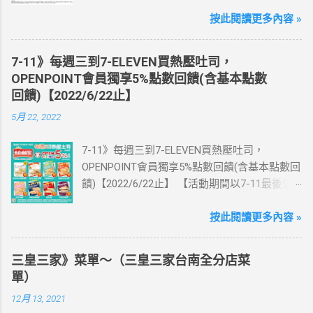
為主】 好評延長!!!! 活動期間到7-ELEVEN買出
國上網卡 方便、快速、享買一送一優惠！ > 實
按此閱讀更多內容 »
體出國上網卡：購買單項300元(含)以上方案，
送王品集團300元即享券。 (出國開通啟用後回
7-11》每週三到7-ELEVEN買熱壓吐司，
活動網站登錄 【點我登錄】 ) > eSIM出國上網
OPENPOINT會員獨享5%點數回饋(含基本點數
卡：好康升級！購買eSIM「吃到飽」方案；即
回饋)【2022/6/22止】
送同天數「吃到飽」方案。 (例：買1張日本5天
5月 22, 2022
吃到飽，即送1張日本5天吃到飽) 📣 再也不怕忘
記買上網卡啦～快跟你要出國的朋友說～速速
7-11》每週三到7-ELEVEN買熱壓吐司，
來超商買省錢又方便💰 ·活動詳情：好康優惠看
OPENPOINT會員獨享5%點數回饋(含基本點數回
這邊 【點我看好康優惠】 ·eSIM ibon 購買教學
饋)【2022/6/22止】 【活動期間以7-11最後公
【點我觀看教學】 📲 全球上網首選，速度穩
告為主】 週三光合帕尼尼主題日！
定，落地秒連上網 🌏 日、韓、東南亞、中港
111/5/4~6/22 每週三到7-ELEVEN買熱壓吐司
按此閱讀更多內容 »
澳、美國、菲律賓、歐洲、土耳其 熱門地區通
OPENPOINT會員獨享5%點數回饋(含基本點數回
通有 📲 立即取卡免等待超便利 ✈️ 180天彈性開
饋) 【販售門市查詢】
通不怕過期 🧳 一人買兩人用，享受出國網路自
三皇三家》菜單～（三皇三家台南全分店菜
https://emap.pcsc.com.tw/emap.aspx# 小編推
由~~eSIM吃到飽買一送一 eSIM適用機型： ※
單）
薦！ 丹麥鮪魚起司 多層丹麥吐司，熱壓後口感
注意：裝置支援型號可能因各區域販售而有差
12月 13, 2021
酥脆，搭配經典鮪魚起司超滿足 阜杭豆漿-蔥蛋
異，請自行確認裝置是否可使用eSIM ●用撥號