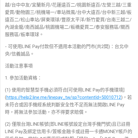
越/台中中友/宜蘭新月/花蓮遠百二/桃園新遠百/左營三越/三重
愛買/動物園三/桃機場一/車站微風/台中大遠百/台中新三越/板
遠百二/松山車站/屏東環球/豐原太平洋/新竹愛買/台南三越二/
內湖金龍/南西誠品/桃園機場二/板橋愛買二/泰安服務區/關西
服務區/板車環球。
- 可使用LINE Pay付款但不適用本活動的門市(共2間)：台北中
央/信義誠品。
活動注意事項
1. 參加活動資格：
(1) 使用的智慧型手機必須符合[可使用LINE Pay的手機環境]
(
https://help2.line.me/linepay_tw/sp?contentId=50010712
)，若
未符合或因手機經系統判斷安全性不足而無法開啟LINE Pay
時，將無法參加活動，亦不得要求賠償。
(2) 僅限台灣LINE帳號(即LINE帳號設定台灣手機門號)且已註冊
LINE Pay及綁定信用卡/簽帳金融卡或註冊一卡通MONEY帳戶的