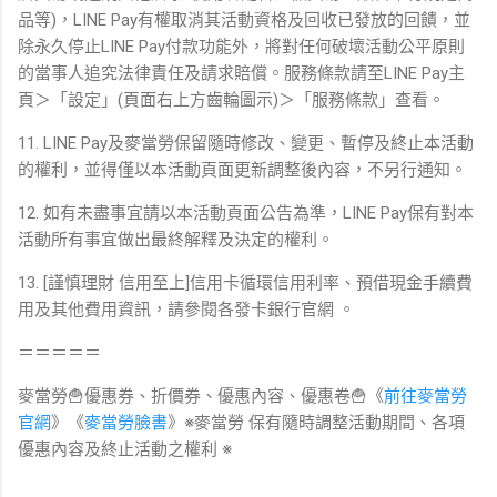
品等)，LINE Pay有權取消其活動資格及回收已發放的回饋，並
除永久停止LINE Pay付款功能外，將對任何破壞活動公平原則
的當事人追究法律責任及請求賠償。服務條款請至LINE Pay主
頁＞「設定」(頁面右上方齒輪圖示)＞「服務條款」查看。
11. LINE Pay及麥當勞保留隨時修改、變更、暫停及終止本活動
的權利，並得僅以本活動頁面更新調整後內容，不另行通知。
12. 如有未盡事宜請以本活動頁面公告為準，LINE Pay保有對本
活動所有事宜做出最終解釋及決定的權利。
13. [謹慎理財 信用至上]信用卡循環信用利率、預借現金手續費
用及其他費用資訊，請參閱各發卡銀行官網 。
＝＝＝＝＝
麥當勞🍟優惠券、折價券、優惠內容、優惠卷🍟《
前往麥當勞
官網
》《
麥當勞臉書
》※麥當勞 保有隨時調整活動期間、各項
優惠內容及終止活動之權利 ※​