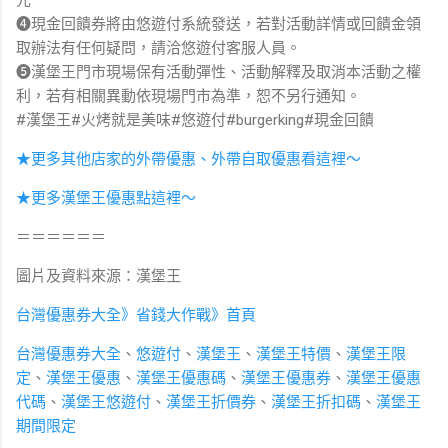
➍現金回饋券將由悠遊付系統發送，若對活動詳情或回饋金領
取辦法有任何疑問，請洽悠遊付客服人員。
➎漢堡王門市現場保有活動彈性、活動解釋及取消本活動之權
利，若有相關異動依現場門市為準，恕不另行通知。
#漢堡王#火烤就是美味#悠遊付#burgerking#現金回饋
★更多其他店家的外帶優惠、外帶自取優惠看這裡～
★更多漢堡王優惠點這裡～
＝＝＝＝＝＝
圖片及資料來源：漢堡王
台灣優惠券大全》省錢大作戰》首頁
台灣優惠券大全
、
悠遊付
、
漢堡王
、
漢堡王特價
、
漢堡王限
定
、
漢堡王優惠
、
漢堡王優惠碼
、
漢堡王優惠券
、
漢堡王優惠
代碼
、
漢堡王悠遊付
、
漢堡王折價券
、
漢堡王折扣碼
、
漢堡王
期間限定