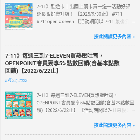
7-11》酷遊卡｜出國上網卡買一送一活動好評
延長＆好康升級！ 【2025/9/30止】 #711
#711open #seven 【活動期間以 7-11 最後公告
為主】 好評延長!!!! 活動期間到7-ELEVEN買出
國上網卡 方便、快速、享買一送一優惠！ > 實
按此閱讀更多內容 »
體出國上網卡：購買單項300元(含)以上方案，
送王品集團300元即享券。 (出國開通啟用後回
7-11》每週三到7-ELEVEN買熱壓吐司，
活動網站登錄 【點我登錄】 ) > eSIM出國上網
OPENPOINT會員獨享5%點數回饋(含基本點數
卡：好康升級！購買eSIM「吃到飽」方案；即
回饋)【2022/6/22止】
送同天數「吃到飽」方案。 (例：買1張日本5天
5月 22, 2022
吃到飽，即送1張日本5天吃到飽) 📣 再也不怕忘
記買上網卡啦～快跟你要出國的朋友說～速速
7-11》每週三到7-ELEVEN買熱壓吐司，
來超商買省錢又方便💰 ·活動詳情：好康優惠看
OPENPOINT會員獨享5%點數回饋(含基本點數回
這邊 【點我看好康優惠】 ·eSIM ibon 購買教學
饋)【2022/6/22止】 【活動期間以7-11最後公
【點我觀看教學】 📲 全球上網首選，速度穩
告為主】 週三光合帕尼尼主題日！
定，落地秒連上網 🌏 日、韓、東南亞、中港
111/5/4~6/22 每週三到7-ELEVEN買熱壓吐司
按此閱讀更多內容 »
澳、美國、菲律賓、歐洲、土耳其 熱門地區通
OPENPOINT會員獨享5%點數回饋(含基本點數回
通有 📲 立即取卡免等待超便利 ✈️ 180天彈性開