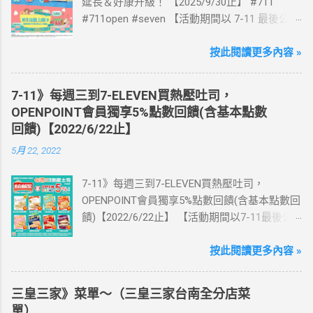
延長＆好康升級！ 【2025/9/30止】 #711
#711open #seven 【活動期間以 7-11 最後公告
為主】 好評延長!!!! 活動期間到7-ELEVEN買出
國上網卡 方便、快速、享買一送一優惠！ > 實
按此閱讀更多內容 »
體出國上網卡：購買單項300元(含)以上方案，
送王品集團300元即享券。 (出國開通啟用後回
7-11》每週三到7-ELEVEN買熱壓吐司，
活動網站登錄 【點我登錄】 ) > eSIM出國上網
OPENPOINT會員獨享5%點數回饋(含基本點數
卡：好康升級！購買eSIM「吃到飽」方案；即
回饋)【2022/6/22止】
送同天數「吃到飽」方案。 (例：買1張日本5天
5月 22, 2022
吃到飽，即送1張日本5天吃到飽) 📣 再也不怕忘
記買上網卡啦～快跟你要出國的朋友說～速速
7-11》每週三到7-ELEVEN買熱壓吐司，
來超商買省錢又方便💰 ·活動詳情：好康優惠看
OPENPOINT會員獨享5%點數回饋(含基本點數回
這邊 【點我看好康優惠】 ·eSIM ibon 購買教學
饋)【2022/6/22止】 【活動期間以7-11最後公
【點我觀看教學】 📲 全球上網首選，速度穩
告為主】 週三光合帕尼尼主題日！
定，落地秒連上網 🌏 日、韓、東南亞、中港
111/5/4~6/22 每週三到7-ELEVEN買熱壓吐司
按此閱讀更多內容 »
澳、美國、菲律賓、歐洲、土耳其 熱門地區通
OPENPOINT會員獨享5%點數回饋(含基本點數回
通有 📲 立即取卡免等待超便利 ✈️ 180天彈性開
饋) 【販售門市查詢】
通不怕過期 🧳 一人買兩人用，享受出國網路自
三皇三家》菜單～（三皇三家台南全分店菜
https://emap.pcsc.com.tw/emap.aspx# 小編推
由~~eSIM吃到飽買一送一 eSIM適用機型： ※
單）