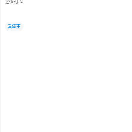
之權利 ※
漢堡王
留
言