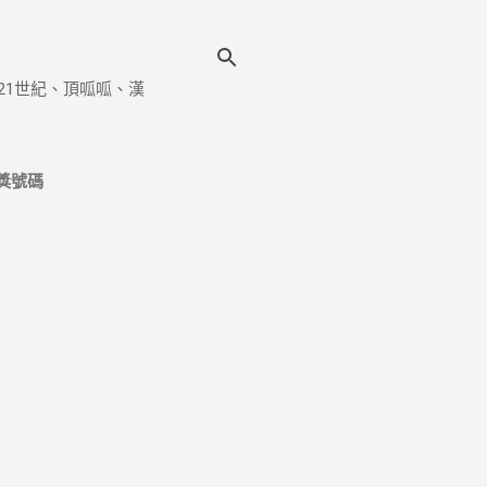
21世紀、頂呱呱、漢
獎號碼