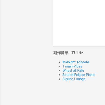
創作音樂 - TUI Hz
Midnight Toccata
Tainan Vibes
Wheel of Fate
Scarlet Eclipse Piano
Skyline Lounge