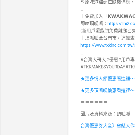
※原味炸雞部位隨機供應，
_
｜免費加入「𝗞𝗪𝗔𝗞𝗪𝗔𝗖
即嗑頂呱呱：
https://lihi2.
(新用戶還能領免費雞腿乙支
｜頂呱呱全台門市，這裡查
https://www.tkkinc.com.tw/
_
#台灣大哥大#優惠#用戶
#TKKMAKESYOURDAY#T
★更多情人節優惠看這裡～
★更多頂呱呱優惠看這裡～
＝＝＝＝＝＝
圖片及資料來源：頂呱呱
台灣優惠券大全》省錢大作