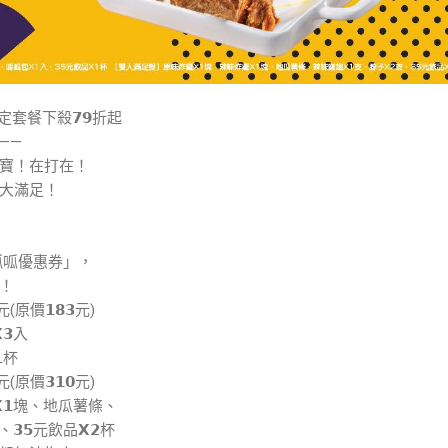
套餐下殺𝟳𝟵折起
———
寶！在打在！
大滿足！
呱呱優惠券」，
！
原價𝟭𝟴𝟯元)
𝟯入
杯
原價𝟯𝟭𝟬元)
𝟭塊、地瓜薯條、
𝟯𝟱元飲品𝗫𝟮杯