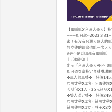
【頂呱呱✘台灣大哥大】指定
———即日起~𝟮𝟬𝟮𝟯.𝟯.𝟯𝟭
來！有沒有台灣大哥大的呱
想吃雞的這邊也能一次大大
#是不是到哪都有頂呱呱
｜活動辦法｜
出示「台灣大哥大APP-頂
即可憑券享指定套餐甜甜價
✤單人歡享餐✤｜特價𝟭𝟰𝟱元(
原味炸雞𝗫𝟭塊、阿勇雞塊𝗫
呱呱包𝗫𝟭入、𝟯𝟱元飲品𝗫
✤雙人滿足餐✤｜特價𝟮𝟰𝟵元(
原味炸雞𝗫𝟭塊、辣味炸雞
辣味雞翅𝗫𝟭支、脖子𝗫𝟮支、