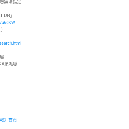
恕無法指定
𝗨𝗕」
cc/u6dKW
)
search.html
專屬
KK#頂呱呱
戰》首頁