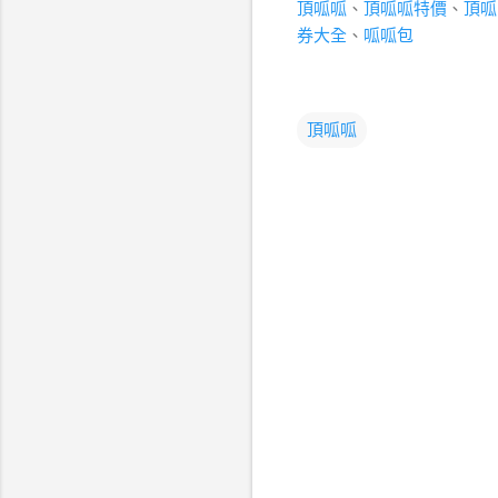
頂呱呱
、
頂呱呱特價
、
頂呱
券大全
、
呱呱包
頂呱呱
留
言