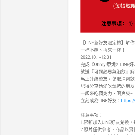
【LINE新好友限定禮】解
一杯不夠、再來一杯！
2022.10.1-12.31
完成《Ohmy!原燒》LINE
就送『可爾必思氣泡飲』解
馬上升級摯友，領取清爽飲
記得分享給愛吃燒烤的朋友
一起來吃個夠力、喝爽爽~
立刻成為LINE好友：
https:/
-
注意事項：
1.限新加入LINE好友兌
2.照片僅供參考，商品以實