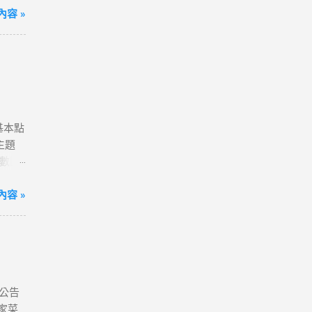
方案；
容 »
到飽)
便💰
我觀看
港澳、
80天
送一
含基本點
確認
主題
字，表
點數回
分享
# 小
超滿
容 »
ne 11
~好
ogle】
售數量
xel
定會員
laxy
項，即可
同接受本
式
公告
、雲端
家菜