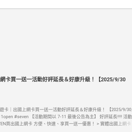
上網卡買一送一活動好評延長＆好康升級！【2025/9/30
》酷遊卡｜出國上網卡買一送一活動好評延長＆好康升級！ 【2025/9/3
711open #seven 【活動期間以 7-11 最後公告為主】 好評延長!!!! 
LEVEN買出國上網卡 方便、快速、享買一送一優惠！ > 實體出國上網
00元(含)以上方案，送王品集團300元即享券。 (出國開通啟用後回活