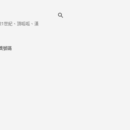
21世紀、頂呱呱、漢
獎號碼