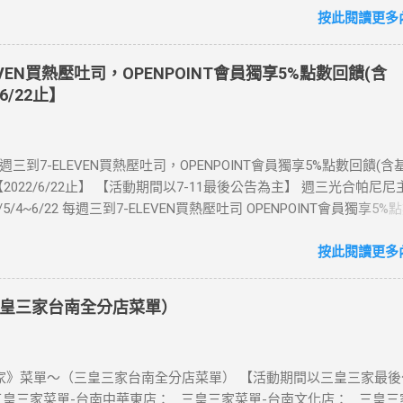
【點我登錄】 ) > eSIM出國上網卡：好康升級！購買eSIM「吃到飽」
按此閱讀更多內
數「吃到飽」方案。 (例：買1張日本5天吃到飽，即送1張日本5天吃
也不怕忘記買上網卡啦～快跟你要出國的朋友說～速速來超商買省錢又方
EVEN買熱壓吐司，OPENPOINT會員獨享5%點數回饋(含
：好康優惠看這邊 【點我看好康優惠】 ·eSIM ibon 購買教學 【點
6/22止】
📲 全球上網首選，速度穩定，落地秒連上網 🌏 日、韓、東南亞、中
律賓、歐洲、土耳其 熱門地區通通有 📲 立即取卡免等待超便利 ✈️ 1
不怕過期 🧳 一人買兩人用，享受出國網路自由~~eSIM吃到飽買一
每週三到7-ELEVEN買熱壓吐司，OPENPOINT會員獨享5%點數回饋(
適用機型： ※注意：裝置支援型號可能因各區域販售而有差異，請自行
2022/6/22止】 【活動期間以7-11最後公告為主】 週三光合帕尼尼
可使用eSIM ●用撥號按鍵撥打「*#06#」，如出現 EID 的條碼或文
1/5/4~6/22 每週三到7-ELEVEN買熱壓吐司 OPENPOINT會員獨享5%
機支援 eSIM 功能。 ●不支援鎖卡機、平板、電信業者客製機、網路
數回饋) 【販售門市查詢】 https://emap.pcsc.com.tw/emap.aspx
陸銷售的 iPhone手機。 【Apple】（執行 iOS 12.1 或以上版本）
 丹麥鮪魚起司 多層丹麥吐司，熱壓後口感酥脆，搭配經典鮪魚起司
按此閱讀更多內
 16 以上系列 2.iPhone 15 3.iPhone 14 4.iPhone 13 5.iPhone 12 6.iPho
豆漿-蔥蛋厚燒餅 以熱壓方式復刻燒餅口感，搭配蔥蛋，台式傳統口味
e XS Max、iPhone XS、iPhone XR 8.iPhone SE 2、iPhone SE 3 【Go
注意事項 1.本優惠不得與其他優惠並行。商品數量以各門市實際可販
7 Pro、Pixel 7 或後續機型 2.Pixel 6a、Pixel 6 Pro、Pixel 6 3.Pixel 5 4.Pi
皇三家台南全分店菜單）
2.活動期間OPENPOINT會員需報手機號碼/出示會員條碼，或以已綁
Pixel 4a、Pixel 4 XL、Pixel 4 5.Pixel 3a 【Samsung】限台灣販售 1.Ga
h2.0二代卡(含聯名卡)或OPEN錢包(含icashPay)單筆全額支付指定品
p (SM-F700F) ※詳細活動辦法依富爾特公告為準。 凡參與本活動即視
NPOINT點數加贈，加贈點數計算方式依活動辦法公告說明為準，插卡
項及...
》菜單～（三皇三家台南全分店菜單） 【活動期間以三皇三家最後
h恕不享本活動優惠。 3.本活動不適用隨取卡、咖啡卡、商品卡、提貨卡
三皇三家菜單-台南中華東店： 三皇三家菜單-台南文化店： 三皇三