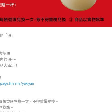
你的「渴」
好友認證
你的渴~~
品大滿足！
！
/page.line.me/yakiyan
換，每帳號限兌換一次，不得重覆兌換。
物為準。