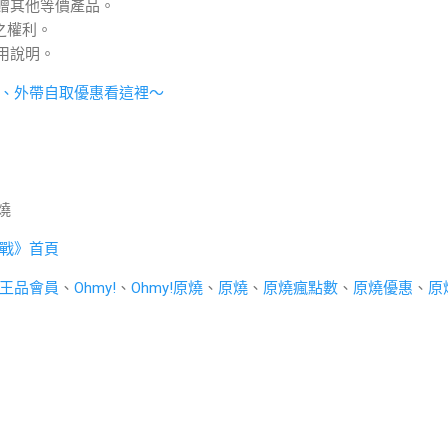
改贈其他等價產品。
釋之權利。
用說明。
、外帶自取優惠看這裡～
燒
戰》首頁
王品會員
、
Ohmy!
、
Ohmy!原燒
、
原燒
、
原燒瘋點數
、
原燒優惠
、
原