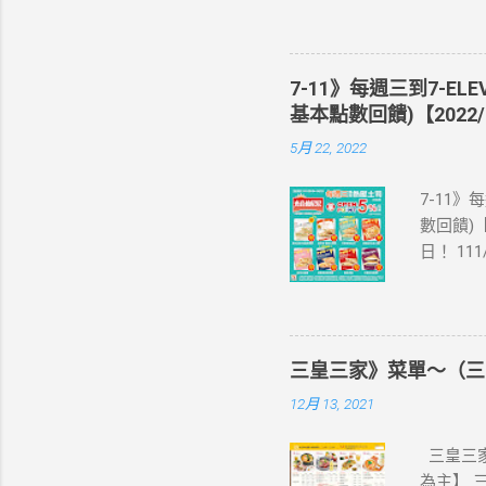
站登錄 
即送同天
📣 再
7-11》每週三到7-EL
·活動詳情
基本點數回饋)【2022/
教學】 
5月 22, 2022
美國、菲
彈性開通
7-11》
eSIM
數回饋)【
裝置是否
日！ 11
示您的手
饋(含基本點
器、中國大
編推薦！
1.iPhone
足 阜杭
7.iPhon
評回購 
1.Pixel 
三皇三家》菜單～（三
為準。 
4a(5G)、
12月 13, 2021
之icas
Z Fli
享OPE
活動注意事
三皇三家
icas
為主】 