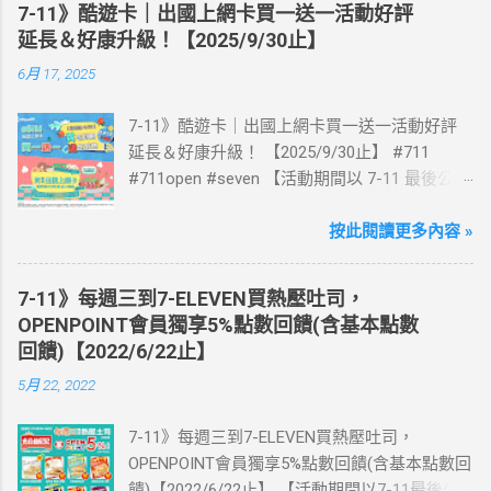
7-11》酷遊卡｜出國上網卡買一送一活動好評
延長＆好康升級！【2025/9/30止】
6月 17, 2025
7-11》酷遊卡｜出國上網卡買一送一活動好評
延長＆好康升級！ 【2025/9/30止】 #711
#711open #seven 【活動期間以 7-11 最後公告
為主】 好評延長!!!! 活動期間到7-ELEVEN買出
國上網卡 方便、快速、享買一送一優惠！ > 實
按此閱讀更多內容 »
體出國上網卡：購買單項300元(含)以上方案，
送王品集團300元即享券。 (出國開通啟用後回
7-11》每週三到7-ELEVEN買熱壓吐司，
活動網站登錄 【點我登錄】 ) > eSIM出國上網
OPENPOINT會員獨享5%點數回饋(含基本點數
卡：好康升級！購買eSIM「吃到飽」方案；即
回饋)【2022/6/22止】
送同天數「吃到飽」方案。 (例：買1張日本5天
5月 22, 2022
吃到飽，即送1張日本5天吃到飽) 📣 再也不怕忘
記買上網卡啦～快跟你要出國的朋友說～速速
7-11》每週三到7-ELEVEN買熱壓吐司，
來超商買省錢又方便💰 ·活動詳情：好康優惠看
OPENPOINT會員獨享5%點數回饋(含基本點數回
這邊 【點我看好康優惠】 ·eSIM ibon 購買教學
饋)【2022/6/22止】 【活動期間以7-11最後公