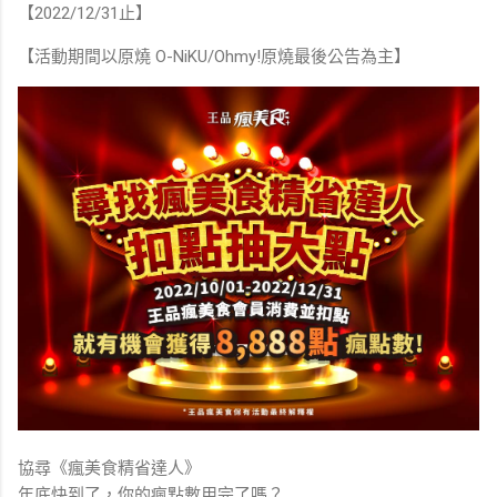
【2022/12/31止】
【活動期間以原燒 O-NiKU/Ohmy!原燒最後公告為主】
協尋《瘋美食精省達人》
年底快到了，你的瘋點數用完了嗎？