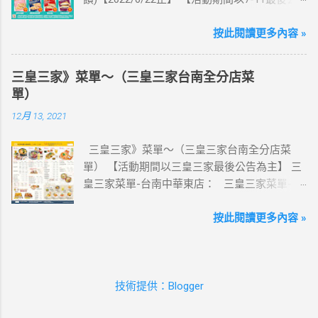
【點我觀看教學】 📲 全球上網首選，速度穩
告為主】 週三光合帕尼尼主題日！
定，落地秒連上網 🌏 日、韓、東南亞、中港
111/5/4~6/22 每週三到7-ELEVEN買熱壓吐司
按此閱讀更多內容 »
澳、美國、菲律賓、歐洲、土耳其 熱門地區通
OPENPOINT會員獨享5%點數回饋(含基本點數回
通有 📲 立即取卡免等待超便利 ✈️ 180天彈性開
饋) 【販售門市查詢】
通不怕過期 🧳 一人買兩人用，享受出國網路自
三皇三家》菜單～（三皇三家台南全分店菜
https://emap.pcsc.com.tw/emap.aspx# 小編推
由~~eSIM吃到飽買一送一 eSIM適用機型： ※
單）
薦！ 丹麥鮪魚起司 多層丹麥吐司，熱壓後口感
注意：裝置支援型號可能因各區域販售而有差
12月 13, 2021
酥脆，搭配經典鮪魚起司超滿足 阜杭豆漿-蔥蛋
異，請自行確認裝置是否可使用eSIM ●用撥號
厚燒餅 以熱壓方式復刻燒餅口感，搭配蔥蛋，
按鍵撥打「*#06#」，如出現 EID 的條碼或文
三皇三家》菜單～（三皇三家台南全分店菜
台式傳統口味~好評回購 注意事項 1.本優惠不得
字，表示您的手機支援 eSIM 功能。 ●不支援鎖
單） 【活動期間以三皇三家最後公告為主】 三
與其他優惠並行。商品數量以各門市實際可販
卡機、平板、電信業者客製機、網路分享器、
皇三家菜單-台南中華東店： 三皇三家菜單-台
售數量為準。 2.活動期間OPENPOINT會員需報
中國大陸銷售的 iPhone手機。 【Apple】（執
南文化店： 三皇三家菜單-台南金華店： 三
手機號碼/出示會員條碼，或以已綁定會員之
行 iOS 12.1 或以上版本） 1.iPhone 16 以上系列
皇三家菜單-歸仁店： 三皇三家菜單-永康愛買
按此閱讀更多內容 »
icash2.0二代卡(含聯名卡)或OPEN錢包(含
2.iPhone 15 3.iPhone 14 4.iPhone 13 5.iPhone
店： 三皇三家菜單-台南大潤發店： 三皇三
icashPay)單筆全額支付指定品項，即可享
12 6.iPhone 11 7.iPhone XS Max、iPhone XS、
家菜單-台南億載店： 🛍 更多『振興券、5倍
OPENPOINT點數加贈，加贈點數計算方式依活
iPhone XR 8.iPhone SE 2、iPhone SE 3
券、振興五倍券』相關優惠活動 點這裡看！ 台
動辦法公告說明為準，插卡式icash恕不享本活
【Google】 1.Pixel 7 Pro、Pixel 7 或後續機型
技術提供：Blogger
灣優惠券大全》省錢大作戰》首頁 3皇3家 , 台
動優惠。 3.本活動不適用隨取卡、咖啡卡、商
2.Pixel 6a、Pixel 6 Pro、Pixel 6 3.Pixel 5 4.Pixel
灣優惠券大全 , 三皇三家 , 三皇三家菜單 , 三
品卡、提貨卡、雲端開心卡、商品兌換券、折
4a(5G)、Pixel 4a、Pixel 4 XL、Pixel 4 5.Pixel 3a