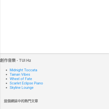
創作音樂 - TUI Hz
Midnight Toccata
Tainan Vibes
Wheel of Fate
Scarlet Eclipse Piano
Skyline Lounge
這個網誌中的熱門文章