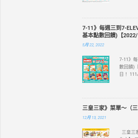
買單項3
站登錄 
即送同天
📣 再
7-11》每週三到7-EL
·活動詳情
基本點數回饋)【2022/
教學】 
5月 22, 2022
美國、菲
彈性開通
7-11》
eSIM
數回饋)【
裝置是否
日！ 11
示您的手
饋(含基本點
器、中國大
編推薦！
1.iPhone
足 阜杭
7.iPhon
評回購 
1.Pixel 
三皇三家》菜單～（三
為準。 
4a(5G)、
12月 13, 2021
之icas
Z Fli
享OPE
活動注意事
三皇三家
icas