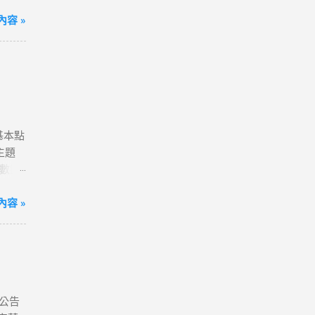
動網
方案；
容 »
到飽)
便💰
我觀看
港澳、
80天
送一
含基本點
確認
主題
字，表
點數回
分享
# 小
超滿
容 »
ne 11
~好
ogle】
售數量
xel
定會員
laxy
項，即可
同接受本
式
公告
、雲端