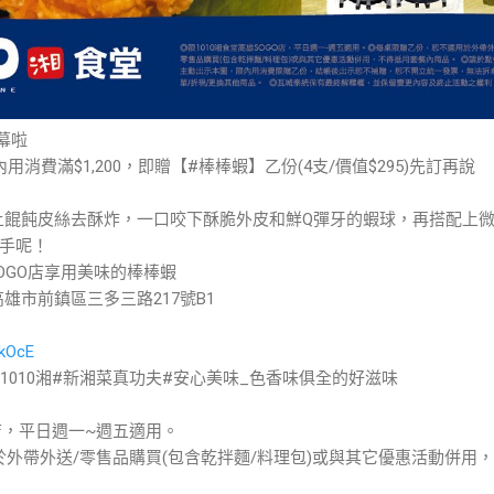
開幕啦
用消費滿$1,200，即贈【#棒棒蝦】乙份(4支/價值$295)先訂再說
裹上餛飩皮絲去酥炸，一口咬下酥脆外皮和鮮Q彈牙的蝦球，再搭配上
手呢！
SOGO店享用美味的棒棒蝦
│高雄市前鎮區三多三路217號B1
EkOcE
店#1010湘#新湘菜真功夫#安心美味_色香味俱全的好滋味
O店，平日週一~週五適用。
於外帶外送/零售品購買(包含乾拌麵/料理包)或與其它優惠活動併用