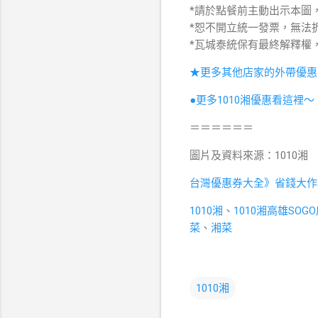
*請於點餐前主動出示本圖
*恕不開立統一發票，無法拆
*瓦城泰統保有最終解釋權
★更多其他店家的外帶優惠
●更多1010湘優惠看這裡～
＝＝＝＝＝＝
圖片及資料來源：1010湘
台灣優惠券大全》省錢大作
1010湘
、
1010湘高雄SOG
菜
、
湘菜
1010湘