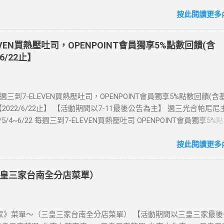
00元(含)以上方案，送王品集團300元即享券。 (出國開通啟用後回活
【點我登錄】 ) > eSIM出國上網卡：好康升級！購買eSIM「吃到飽」
按此閱讀更多內
數「吃到飽」方案。 (例：買1張日本5天吃到飽，即送1張日本5天吃
也不怕忘記買上網卡啦～快跟你要出國的朋友說～速速來超商買省錢又方
EVEN買熱壓吐司，OPENPOINT會員獨享5%點數回饋(含
：好康優惠看這邊 【點我看好康優惠】 ·eSIM ibon 購買教學 【點
6/22止】
📲 全球上網首選，速度穩定，落地秒連上網 🌏 日、韓、東南亞、中
律賓、歐洲、土耳其 熱門地區通通有 📲 立即取卡免等待超便利 ✈️ 1
不怕過期 🧳 一人買兩人用，享受出國網路自由~~eSIM吃到飽買一
每週三到7-ELEVEN買熱壓吐司，OPENPOINT會員獨享5%點數回饋(
適用機型： ※注意：裝置支援型號可能因各區域販售而有差異，請自行
2022/6/22止】 【活動期間以7-11最後公告為主】 週三光合帕尼尼
可使用eSIM ●用撥號按鍵撥打「*#06#」，如出現 EID 的條碼或文
1/5/4~6/22 每週三到7-ELEVEN買熱壓吐司 OPENPOINT會員獨享5%
機支援 eSIM 功能。 ●不支援鎖卡機、平板、電信業者客製機、網路
數回饋) 【販售門市查詢】 https://emap.pcsc.com.tw/emap.aspx
陸銷售的 iPhone手機。 【Apple】（執行 iOS 12.1 或以上版本）
 丹麥鮪魚起司 多層丹麥吐司，熱壓後口感酥脆，搭配經典鮪魚起司
按此閱讀更多內
 16 以上系列 2.iPhone 15 3.iPhone 14 4.iPhone 13 5.iPhone 12 6.iPho
豆漿-蔥蛋厚燒餅 以熱壓方式復刻燒餅口感，搭配蔥蛋，台式傳統口味
e XS Max、iPhone XS、iPhone XR 8.iPhone SE 2、iPhone SE 3 【Go
注意事項 1.本優惠不得與其他優惠並行。商品數量以各門市實際可販
7 Pro、Pixel 7 或後續機型 2.Pixel 6a、Pixel 6 Pro、Pixel 6 3.Pixel 5 4.Pi
皇三家台南全分店菜單）
2.活動期間OPENPOINT會員需報手機號碼/出示會員條碼，或以已綁
Pixel 4a、Pixel 4 XL、Pixel 4 5.Pixel 3a 【Samsung】限台灣販售 1.Ga
h2.0二代卡(含聯名卡)或OPEN錢包(含icashPay)單筆全額支付指定品
p (SM-F700F) ※詳細活動辦法依富爾特公告為準。 凡參與本活動即視
NPOINT點數加贈，加贈點數計算方式依活動辦法公告說明為準，插卡
項及...
》菜單～（三皇三家台南全分店菜單） 【活動期間以三皇三家最後
h恕不享本活動優惠。 3.本活動不適用隨取卡、咖啡卡、商品卡、提貨卡