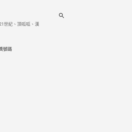
21世紀、頂呱呱、漢
獎號碼