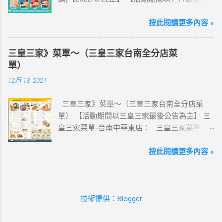
【點我觀看教學】 📲 全球上網首選，速度穩
告為主】 週三光合帕尼尼主題日！
定，落地秒連上網 🌏 日、韓、東南亞、中港
111/5/4~6/22 每週三到7-ELEVEN買熱壓吐司
按此閱讀更多內容 »
澳、美國、菲律賓、歐洲、土耳其 熱門地區通
OPENPOINT會員獨享5%點數回饋(含基本點數回
通有 📲 立即取卡免等待超便利 ✈️ 180天彈性開
饋) 【販售門市查詢】
通不怕過期 🧳 一人買兩人用，享受出國網路自
三皇三家》菜單～（三皇三家台南全分店菜
https://emap.pcsc.com.tw/emap.aspx# 小編推
由~~eSIM吃到飽買一送一 eSIM適用機型： ※
單）
薦！ 丹麥鮪魚起司 多層丹麥吐司，熱壓後口感
注意：裝置支援型號可能因各區域販售而有差
12月 13, 2021
酥脆，搭配經典鮪魚起司超滿足 阜杭豆漿-蔥蛋
異，請自行確認裝置是否可使用eSIM ●用撥號
厚燒餅 以熱壓方式復刻燒餅口感，搭配蔥蛋，
按鍵撥打「*#06#」，如出現 EID 的條碼或文
三皇三家》菜單～（三皇三家台南全分店菜
台式傳統口味~好評回購 注意事項 1.本優惠不得
字，表示您的手機支援 eSIM 功能。 ●不支援鎖
單） 【活動期間以三皇三家最後公告為主】 三
與其他優惠並行。商品數量以各門市實際可販
卡機、平板、電信業者客製機、網路分享器、
皇三家菜單-台南中華東店： 三皇三家菜單-台
售數量為準。 2.活動期間OPENPOINT會員需報
中國大陸銷售的 iPhone手機。 【Apple】（執
南文化店： 三皇三家菜單-台南金華店： 三
手機號碼/出示會員條碼，或以已綁定會員之
行 iOS 12.1 或以上版本） 1.iPhone 16 以上系列
皇三家菜單-歸仁店： 三皇三家菜單-永康愛買
按此閱讀更多內容 »
icash2.0二代卡(含聯名卡)或OPEN錢包(含
2.iPhone 15 3.iPhone 14 4.iPhone 13 5.iPhone
店： 三皇三家菜單-台南大潤發店： 三皇三
icashPay)單筆全額支付指定品項，即可享
12 6.iPhone 11 7.iPhone XS Max、iPhone XS、
家菜單-台南億載店： 🛍 更多『振興券、5倍
OPENPOINT點數加贈，加贈點數計算方式依活
iPhone XR 8.iPhone SE 2、iPhone SE 3
券、振興五倍券』相關優惠活動 點這裡看！ 台
動辦法公告說明為準，插卡式icash恕不享本活
【Google】 1.Pixel 7 Pro、Pixel 7 或後續機型
技術提供：Blogger
灣優惠券大全》省錢大作戰》首頁 3皇3家 , 台
動優惠。 3.本活動不適用隨取卡、咖啡卡、商
2.Pixel 6a、Pixel 6 Pro、Pixel 6 3.Pixel 5 4.Pixel
灣優惠券大全 , 三皇三家 , 三皇三家菜單 , 三
品卡、提貨卡、雲端開心卡、商品兌換券、折
4a(5G)、Pixel 4a、Pixel 4 XL、Pixel 4 5.Pixel 3a