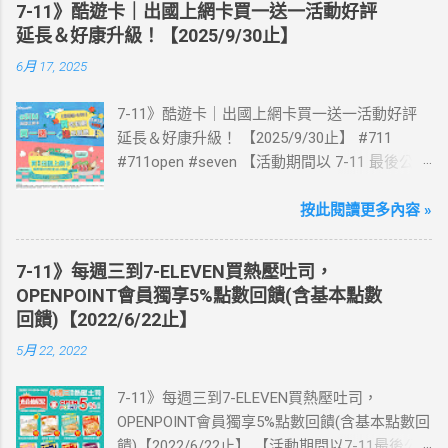
7-11》酷遊卡｜出國上網卡買一送一活動好評
延長＆好康升級！【2025/9/30止】
6月 17, 2025
7-11》酷遊卡｜出國上網卡買一送一活動好評
延長＆好康升級！ 【2025/9/30止】 #711
#711open #seven 【活動期間以 7-11 最後公告
為主】 好評延長!!!! 活動期間到7-ELEVEN買出
國上網卡 方便、快速、享買一送一優惠！ > 實
按此閱讀更多內容 »
體出國上網卡：購買單項300元(含)以上方案，
送王品集團300元即享券。 (出國開通啟用後回
7-11》每週三到7-ELEVEN買熱壓吐司，
活動網站登錄 【點我登錄】 ) > eSIM出國上網
OPENPOINT會員獨享5%點數回饋(含基本點數
卡：好康升級！購買eSIM「吃到飽」方案；即
回饋)【2022/6/22止】
送同天數「吃到飽」方案。 (例：買1張日本5天
5月 22, 2022
吃到飽，即送1張日本5天吃到飽) 📣 再也不怕忘
記買上網卡啦～快跟你要出國的朋友說～速速
7-11》每週三到7-ELEVEN買熱壓吐司，
來超商買省錢又方便💰 ·活動詳情：好康優惠看
OPENPOINT會員獨享5%點數回饋(含基本點數回
這邊 【點我看好康優惠】 ·eSIM ibon 購買教學
饋)【2022/6/22止】 【活動期間以7-11最後公