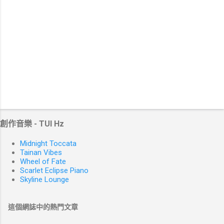
創作音樂 - TUI Hz
Midnight Toccata
Tainan Vibes
Wheel of Fate
Scarlet Eclipse Piano
Skyline Lounge
這個網誌中的熱門文章