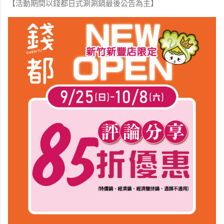
【活動期間以錢都日式涮涮鍋最後公告為主】