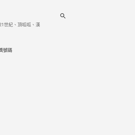
21世紀、頂呱呱、漢
獎號碼