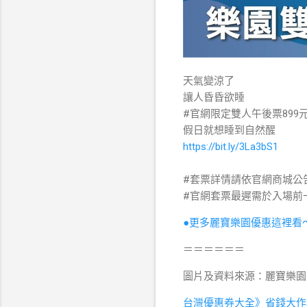
天氣變涼了
讓人昏昏欲睡
#官網限定雙人午後票899
假日就想睡到自然醒
https://bit.ly/3La3bS1
⠀
#套票詳情請依官網商城公
#官網套票最遲需於入場前
●更多麗寶樂園優惠這裡看
＝＝＝＝＝＝
圖片及資料來源：麗寶樂園
台灣優惠券大全》省錢大作