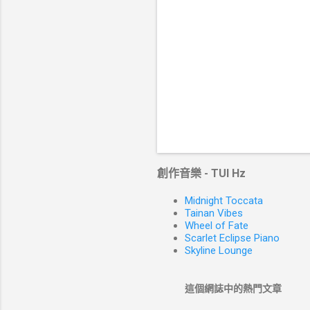
創作音樂 - TUI Hz
Midnight Toccata
Tainan Vibes
Wheel of Fate
Scarlet Eclipse Piano
Skyline Lounge
這個網誌中的熱門文章