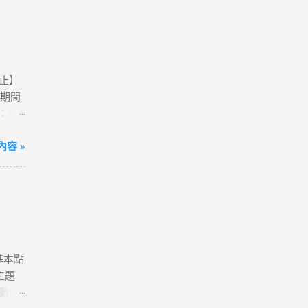
0止】
活動期間
卡：購
動網
方案；
容 »
到飽)
便💰
我觀看
港澳、
80天
送一
含基本點
確認
主題
字，表
點數回
分享