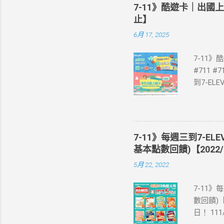
7-11》酷遊卡｜出國
止】
6月 17, 2025
7-11
#711 #
到7-E
買單項3
站登錄 
即送同天
📣 再
7-11》每週三到7-EL
·活動詳情
基本點數回饋)【2022/
教學】 
5月 22, 2022
美國、菲
彈性開通
7-11》
eSIM
數回饋)【
裝置是否
日！ 11
示您的手