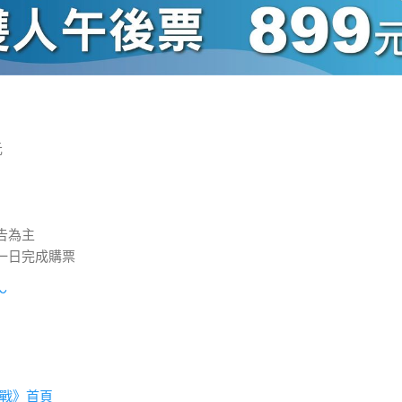
元
告為主
一日完成購票
～
戰》首頁