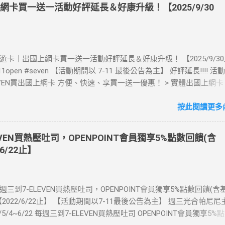
上網卡買一送一活動好評延長＆好康升級！【2025/9/30
》酷遊卡｜出國上網卡買一送一活動好評延長＆好康升級！ 【2025/9/3
711open #seven 【活動期間以 7-11 最後公告為主】 好評延長!!!! 
LEVEN買出國上網卡 方便、快速、享買一送一優惠！ > 實體出國上網
00元(含)以上方案，送王品集團300元即享券。 (出國開通啟用後回活
【點我登錄】 ) > eSIM出國上網卡：好康升級！購買eSIM「吃到飽」
按此閱讀更多內
數「吃到飽」方案。 (例：買1張日本5天吃到飽，即送1張日本5天吃
也不怕忘記買上網卡啦～快跟你要出國的朋友說～速速來超商買省錢又方
EVEN買熱壓吐司，OPENPOINT會員獨享5%點數回饋(含
：好康優惠看這邊 【點我看好康優惠】 ·eSIM ibon 購買教學 【點
6/22止】
📲 全球上網首選，速度穩定，落地秒連上網 🌏 日、韓、東南亞、中
律賓、歐洲、土耳其 熱門地區通通有 📲 立即取卡免等待超便利 ✈️ 1
不怕過期 🧳 一人買兩人用，享受出國網路自由~~eSIM吃到飽買一
每週三到7-ELEVEN買熱壓吐司，OPENPOINT會員獨享5%點數回饋(
適用機型： ※注意：裝置支援型號可能因各區域販售而有差異，請自行
2022/6/22止】 【活動期間以7-11最後公告為主】 週三光合帕尼尼
可使用eSIM ●用撥號按鍵撥打「*#06#」，如出現 EID 的條碼或文
1/5/4~6/22 每週三到7-ELEVEN買熱壓吐司 OPENPOINT會員獨享5%
機支援 eSIM 功能。 ●不支援鎖卡機、平板、電信業者客製機、網路